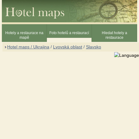
Hotely a restaurace na
Foto hotelů a restaurací
Hledat hotely a
mapě
restaurace
Hotel maps / Ukrajina
/
Lvovská oblast
/
Slavsko