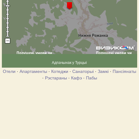
Адпачынак у Турцыі
Отели
·
Апартаменты
·
Котеджи
·
Санаторыі
·
Замкі
·
Пансіянаты
·
Рэстараны
·
Кафэ
·
Пабы