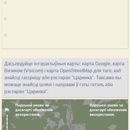
Дасьледуйце інтэрактыўныя карты: карта Google, карта
Визиком (Visicom) і карта OpenStreetMap для таго, каб
знайсці гасцініцу або рэстаран "Царинка". Таксама вы
можаце знайсці шляхі і напрамкі ў гэты гатэль або
рэстаран "Царинка".