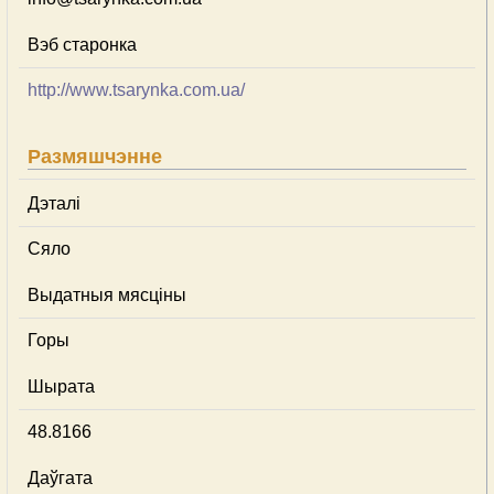
Вэб старонка
http://www.tsarynka.com.ua/
Размяшчэнне
Дэталі
Сяло
Выдатныя мясціны
Горы
Шырата
48.8166
Даўгата