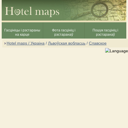
Гасцініцы і рэстараны
Фота гасцініц і
Пошук гасцініц і
на карце
рэстаранаў
рэстаранаў
Hotel maps / Украіна
/
Львоўская вобласць
/
Славское