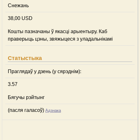
Снежань
38,00 USD
Кошты пазначаны ў якасці арыентыру. Каб
праверыць цэны, звяжыцеся з уладальнікамі
Статыстыка
Праглядаў у дзень (у сярэднім):
3.57
Бягучы рэйтынг
(пасля галасоў)
Адзнака