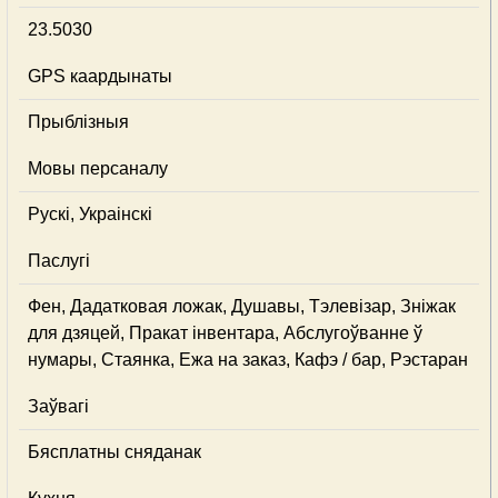
23.5030
GPS каардынаты
Прыблізныя
Мовы персаналу
Рускі, Украінскі
Паслугі
Фен, Дадатковая ложак, Душавы, Тэлевізар, Зніжак
для дзяцей, Пракат інвентара, Абслугоўванне ў
нумары, Стаянка, Ежа на заказ, Кафэ / бар, Рэстаран
Заўвагі
Бясплатны сняданак