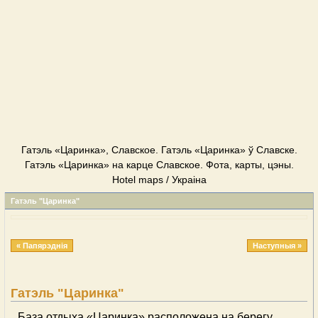
Гатэль «Царинка», Славское. Гатэль «Царинка» ў Славске.
Гатэль «Царинка» на карце Славское. Фота, карты, цэны.
Hotel maps / Украіна
Гатэль "Царинка"
« Папярэднія
Наступныя »
Гатэль "Царинка"
База отдыха «Царинка» расположена на берегу