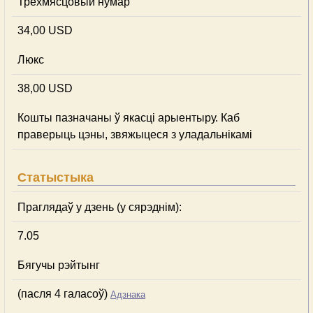
Трехмясцовый нумар
34,00 USD
Люкс
38,00 USD
Кошты пазначаны ў якасці арыентыру. Каб
праверыць цэны, звяжыцеся з уладальнікамі
Статыстыка
Праглядаў у дзень (у сярэднім):
7.05
Бягучы рэйтынг
(пасля 4 галасоў)
Адзнака