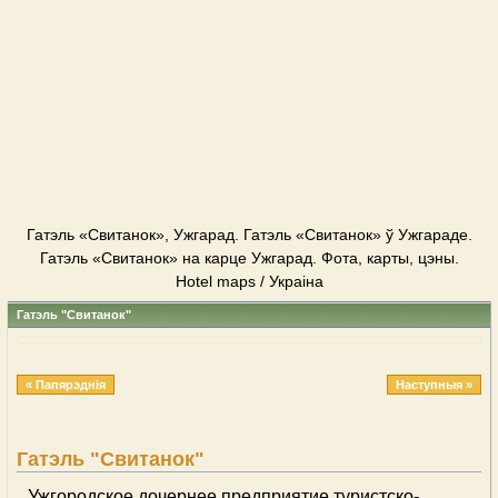
Гатэль «Свитанок», Ужгарад. Гатэль «Свитанок» ў Ужгараде.
Гатэль «Свитанок» на карце Ужгарад. Фота, карты, цэны.
Hotel maps / Украіна
Гатэль "Свитанок"
« Папярэднія
Наступныя »
Гатэль "Свитанок"
Ужгородское дочернее предприятие туристско-