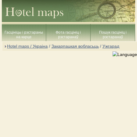
Гасцініцы і рэстараны
Фота гасцініц і
Пошук гасцініц і
на карце
рэстаранаў
рэстаранаў
Hotel maps / Украіна
/
Закарпацкая вобласьць
/
Ужгарад