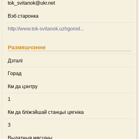
tok_svitanok@ukr.net
Вэб старонка
http://www.tok-svitanok.uzhgorod...
Размяшчэнне
Дэталі
Горад
Км да цэнтру
1
Км да бліжэйшай станцыі цягніка
3
Выдатныя мясціны