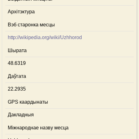
Архітэктура
Вэб старонка месцы
http://wikipedia.org/wiki/Uzhhorod
Шырата
48.6319
Даўгата
22.2935
GPS каардынаты
Дакладныя
Міжнароднае назву месца