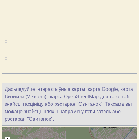
Дасьледуйце інтэрактыўныя карты: карта Google, карта
Визиком (Visicom) і карта OpenStreetMap для таго, каб
знайсці гасцініцу або рэстаран "Свитанок". Таксама вы
можаце знайсці шляхі і напрамкі ў гэты гатэль або
рэстаран "Свитанок".