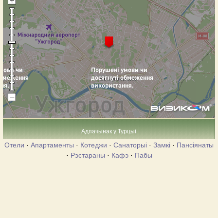
Адпачынак у Турцыі
Отели
·
Апартаменты
·
Котеджи
·
Санаторыі
·
Замкі
·
Пансіянаты
·
Рэстараны
·
Кафэ
·
Пабы