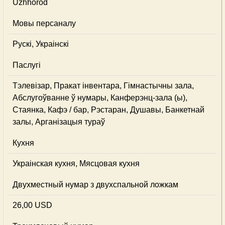
Uzhhorod
Мовы персаналу
Рускі, Украінскі
Паслугі
Тэлевізар, Пракат інвентара, Гімнастычны зала,
Абслугоўванне ў нумары, Канферэнц-зала (ы),
Стаянка, Кафэ / бар, Рэстаран, Душавы, Банкетнай
залы, Арганізацыя тураў
Кухня
Украінская кухня, Мясцовая кухня
Двухместный нумар з двухспальной ложкам
26,00 USD