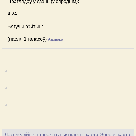
Праглядаў у дзень (у сярэднім):
4.24
Бягучы рэйтынг
(пасля 1 галасоў)
Адзнака
Дасьледуйце інтэрактыўныя карты: карта Google, карта