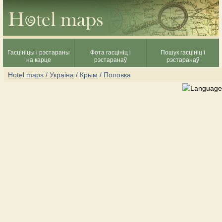
Гасцініцы і рэстараны
Фота гасцініц і
Пошук гасцініц і
на карце
рэстаранаў
рэстаранаў
Hotel maps / Украіна
/
Крым
/
Поповка