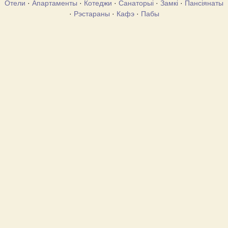
Отели
·
Апартаменты
·
Котеджи
·
Санаторыі
·
Замкі
·
Пансіянаты
·
Рэстараны
·
Кафэ
·
Пабы