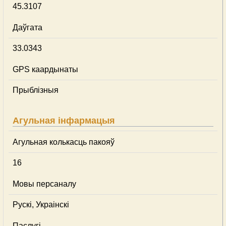
45.3107
Даўгата
33.0343
GPS каардынаты
Прыблізныя
Агульная інфармацыя
Агульная колькасць пакояў
16
Мовы персаналу
Рускі, Украінскі
Паслугі