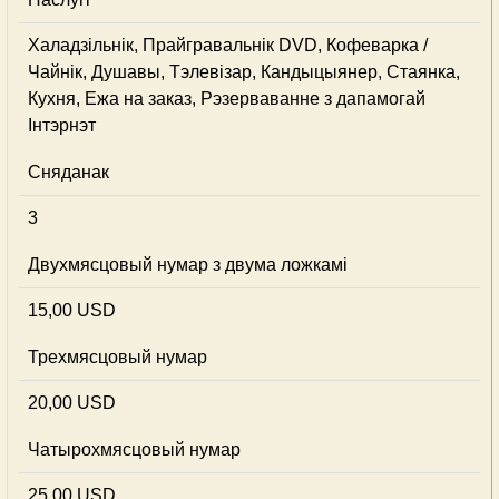
Халадзільнік, Прайгравальнік DVD, Кофеварка /
Чайнік, Душавы, Тэлевізар, Кандыцыянер, Стаянка,
Кухня, Ежа на заказ, Рэзерваванне з дапамогай
Інтэрнэт
Сняданак
3
Двухмясцовый нумар з двума ложкамі
15,00 USD
Трехмясцовый нумар
20,00 USD
Чатырохмясцовый нумар
25,00 USD