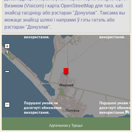
Визиком (Visicom) і карта OpenStreetMap для таго, каб
знайсці гасцініцу або рэстаран "Донузлав". Таксама вы
можаце знайсці шляхі і напрамкі ў гэты гатэль або
рэстаран "Донузлав".
Адпачынак у Турцыі