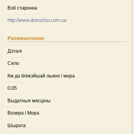
Вэб старонка
http://www.donuzlav.com.ua
Размяшчэнне
Дэталі
Сяло
Км да бліжэйшай лыжні / мора
0.05
Выдатныя мясціны
Возера / Мора
Шырата