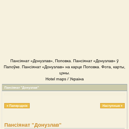
Пансіянат «Донузлав», Поповка. Пансіянат «Донузлав» ў
Папоўке. Пансіянат «Донузлав» на карце Поповка. Фота, карты,
цэны.
Hotel maps / Украіна
Пансіянат "Донузлав"
« Папярэднія
Наступныя »
Пансіянат "Донузлав"