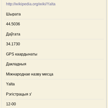
http://wikipedia.org/wiki/Yalta
Шырата
44.5036
Даўгата
34.1730
GPS каардынаты
Дакладныя
Міжнароднае назву месца
Yalta
Рэгістрацыя з’
12-00