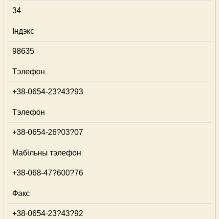
34
Індэкс
98635
Тэлефон
+38-0654-23?43?93
Тэлефон
+38-0654-26?03?07
Мабільны тэлефон
+38-068-47?600?76
Факс
+38-0654-23?43?92