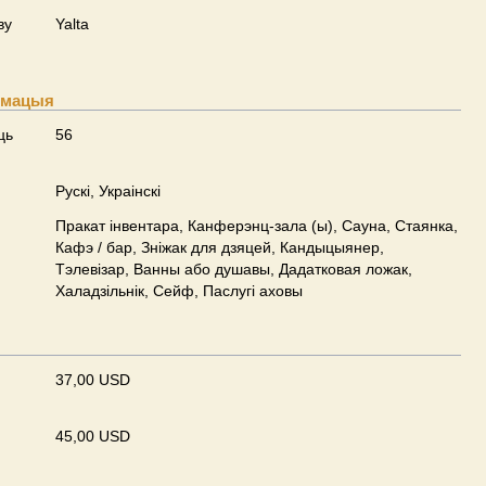
ву
Yalta
рмацыя
ць
56
Рускі, Украінскі
Пракат інвентара, Канферэнц-зала (ы), Сауна, Стаянка,
Кафэ / бар, Зніжак для дзяцей, Кандыцыянер,
Тэлевізар, Ванны або душавы, Дадатковая ложак,
Халадзільнік, Сейф, Паслугі аховы
37,00 USD
45,00 USD