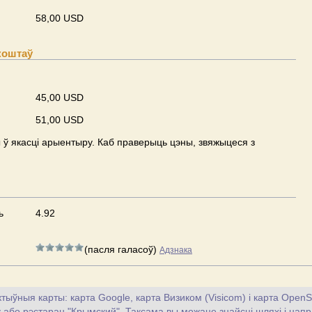
58,00 USD
коштаў
45,00 USD
51,00 USD
ў якасці арыентыру. Каб праверыць цэны, звяжыцеся з
ь
4.92
(пасля галасоў)
Адзнака
тыўныя карты: карта Google, карта Визиком (Visicom) і карта OpenS
цу або рэстаран "Крымский". Таксама вы можаце знайсці шляхі і напра