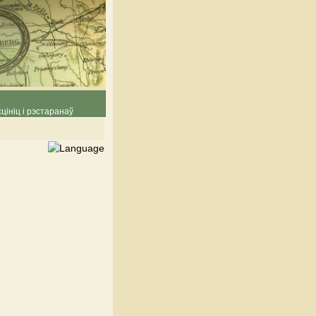
цініц і рэстаранаў