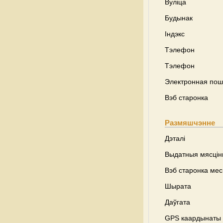
Вуліца
Будынак
Індэкс
Тэлефон
Тэлефон
Электронная пош
Вэб старонка
Размяшчэнне
Дэталі
Выдатныя мясці
Вэб старонка ме
Шырата
Даўгата
GPS каардынаты