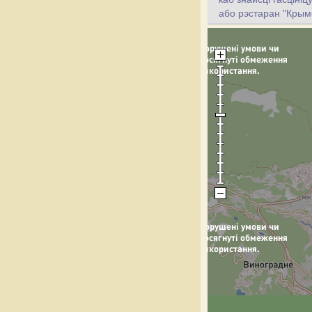
або рэстаран "Крым