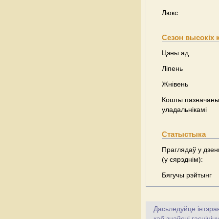
Люкс
Сезон высокіх 
Цэны ад
Ліпень
Жнівень
Кошты пазначаны 
уладальнікамі
Статыстыка
Праглядаў у дзен
(у сярэднім):
Бягучы рэйтынг
Дасьледуйце інтэрак
каб знайсці гасціні