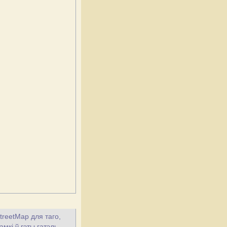
treetMap для таго,
мкі ў гэты гатэль