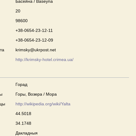
Басейна / Baseyna
20
98600
+38-0654-23-12-11
+38-0654-23-12-09
та
krimsky@ukrpost.net
http://krimsky-hotel.crimea.ua/
Горад
ны
Горы, Возера / Мора
сцы
http://wikipedia.org/wiki/Yalta
44.5018
34.1748
Дакладныя