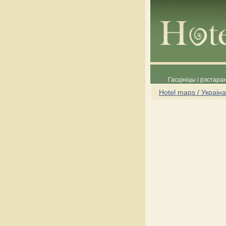
Гасцініцы і рэстара
Hotel maps / Украіна