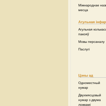
Міжнароднае наз
месца
Агульная інфа
Агульная колькас
пакояў
Мовы персаналу
Паслугі
Цэны ад
Одноместный
нумар
Двухмясцовый
нумар з двума
ложкамі