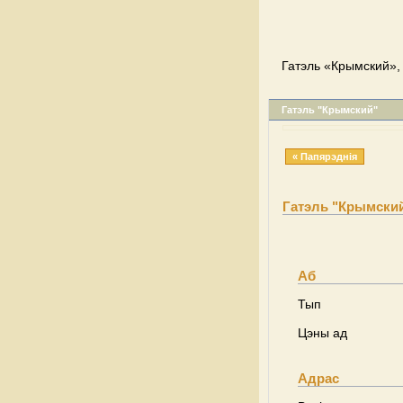
Гатэль «Крымский», 
Гатэль "Крымский"
« Папярэднія
Гатэль "Крымски
Аб
Тып
Цэны ад
Адрас