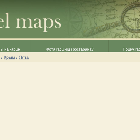
ны на карце
Фота гасцініц і рэстаранаў
Пошук гас
/
Крым
/
Ялта