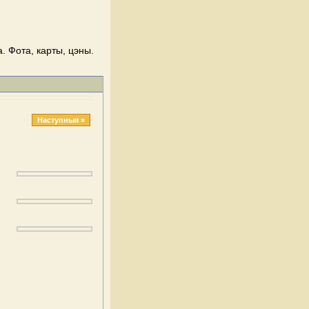
. Фота, карты, цэны.
Наступныя »