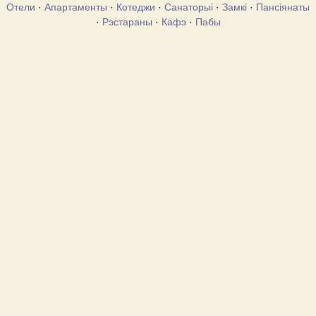
Отели
·
Апартаменты
·
Котеджи
·
Санаторыі
·
Замкі
·
Пансіянаты
·
Рэстараны
·
Кафэ
·
Пабы