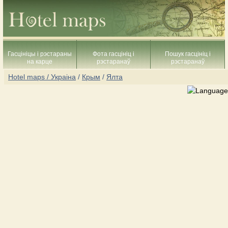
Гасцініцы і рэстараны
Фота гасцініц і
Пошук гасцініц і
на карце
рэстаранаў
рэстаранаў
Hotel maps / Украіна
/
Крым
/
Ялта