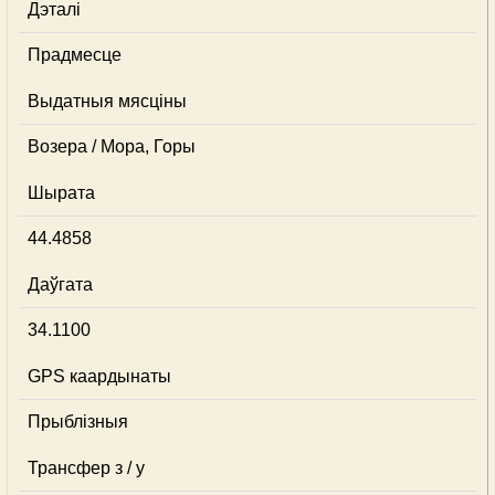
Дэталі
Прадмесце
Выдатныя мясціны
Возера / Мора, Горы
Шырата
44.4858
Даўгата
34.1100
GPS каардынаты
Прыблізныя
Трансфер з / у