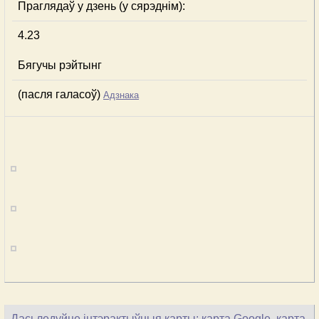
Праглядаў у дзень (у сярэднім):
4.23
Бягучы рэйтынг
(пасля галасоў)
Адзнака
Дасьледуйце інтэрактыўныя карты: карта Google, карта