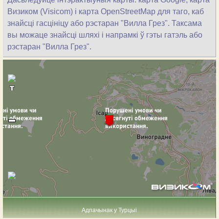
Визиком (Visicom) і карта OpenStreetMap для таго, каб
знайсці гасцініцу або рэстаран "Вилла Грез". Таксама
вы можаце знайсці шляхі і напрамкі ў гэты гатэль або
рэстаран "Вилла Грез".
Адпачынак у Турцыі