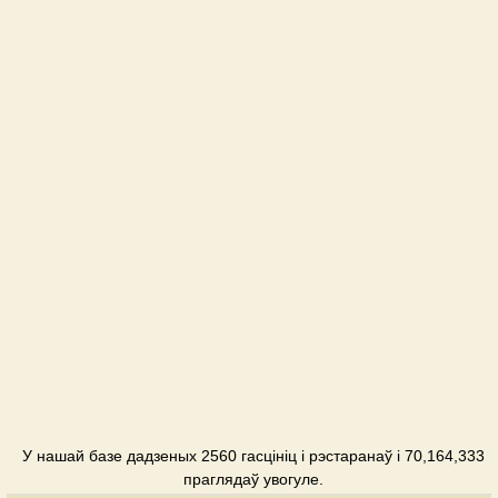
У нашай базе дадзеных 2560 гасцініц і рэстаранаў і 70,164,333
праглядаў увогуле.