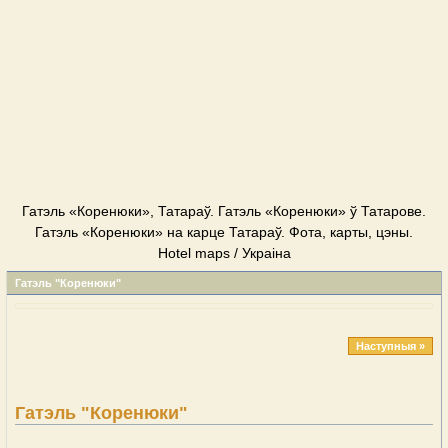
Гатэль «Коренюки», Татараў. Гатэль «Коренюки» ў Татарове.
Гатэль «Коренюки» на карце Татараў. Фота, карты, цэны.
Hotel maps / Украіна
Гатэль "Коренюки"
Наступныя »
Гатэль "Коренюки"