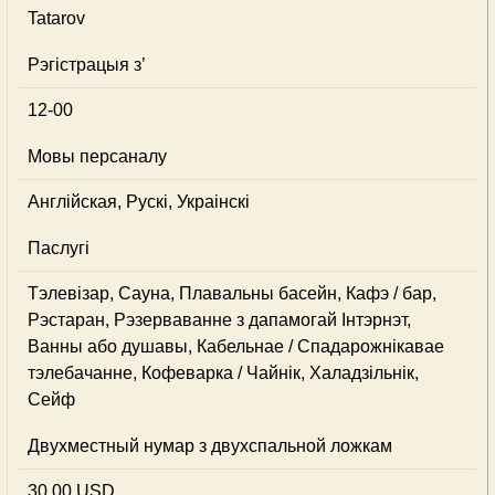
Tatarov
Рэгістрацыя з’
12-00
Мовы персаналу
Англійская, Рускі, Украінскі
Паслугі
Тэлевізар, Сауна, Плавальны басейн, Кафэ / бар,
Рэстаран, Рэзерваванне з дапамогай Інтэрнэт,
Ванны або душавы, Кабельнае / Спадарожнiкавае
тэлебачанне, Кофеварка / Чайнік, Халадзільнік,
Сейф
Двухместный нумар з двухспальной ложкам
30,00 USD