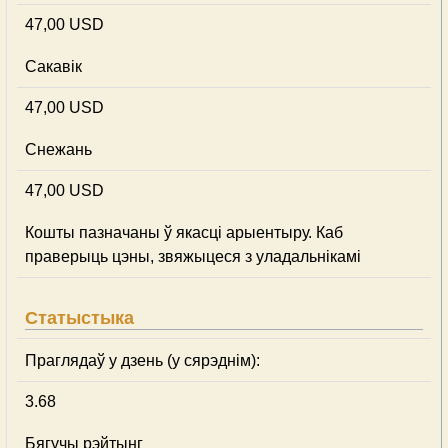
47,00 USD
Сакавік
47,00 USD
Снежань
47,00 USD
Кошты пазначаны ў якасці арыентыру. Каб
праверыць цэны, звяжыцеся з уладальнікамі
Статыстыка
Праглядаў у дзень (у сярэднім):
3.68
Бягучы рэйтынг