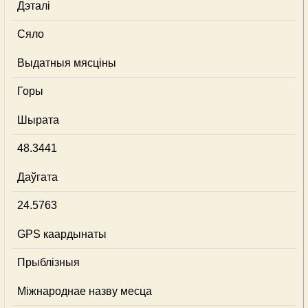
Дэталі
Сяло
Выдатныя мясціны
Горы
Шырата
48.3441
Даўгата
24.5763
GPS каардынаты
Прыблізныя
Міжнароднае назву месца