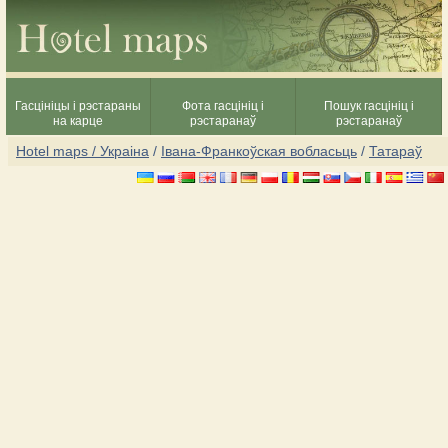
Гасцініцы і рэстараны
Фота гасцініц і
Пошук гасцініц і
на карце
рэстаранаў
рэстаранаў
Hotel maps / Украіна
/
Івана-Франкоўская вобласьць
/
Татараў