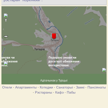
Адпачынак у Турцыі
Отели
·
Апартаменты
·
Котеджи
·
Санаторыі
·
Замкі
·
Пансіянаты
·
Рэстараны
·
Кафэ
·
Пабы