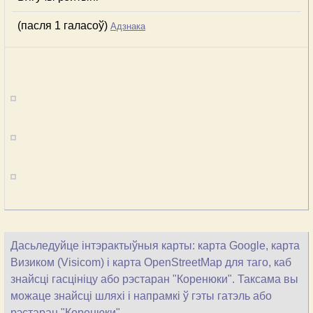
(пасля 1 галасоў)
Адзнака
Дасьледуйце інтэрактыўныя карты: карта Google, карта
Визиком (Visicom) і карта OpenStreetMap для таго, каб
знайсці гасцініцу або рэстаран "Коренюки". Таксама вы
можаце знайсці шляхі і напрамкі ў гэты гатэль або
рэстаран "Коренюки".