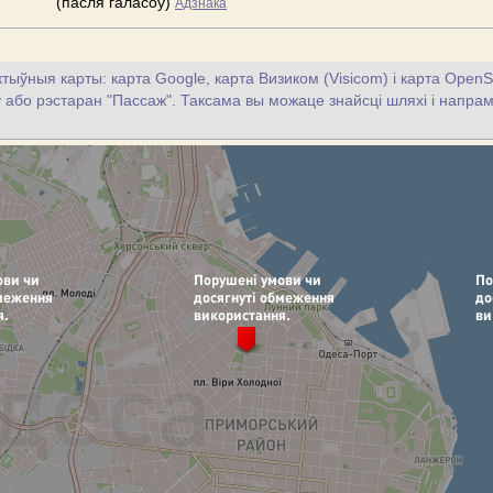
(пасля галасоў)
Адзнака
тыўныя карты: карта Google, карта Визиком (Visicom) і карта OpenS
цу або рэстаран "Пассаж". Таксама вы можаце знайсці шляхі і напрамк