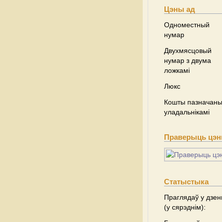
Цэны ад
Одноместный
нумар
Двухмясцовый
нумар з двума
ложкамі
Люкс
Кошты пазначаны 
уладальнікамі
Праверыць цэны
Статыстыка
Праглядаў у дзен
(у сярэднім):