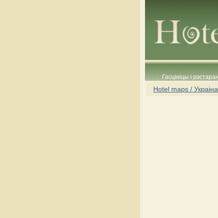
Гасцініцы і рэстара
Hotel maps / Украіна