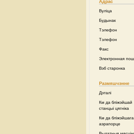
Адрас
Вуліца
Будынак
Тэлефон
Тэлефон
Факс
Электронная пош
Вэб старонка
Размяшчэнне
Дэталі
Км да бліжэйшай
станцыі цягніка
Км да бліжэйшага
аэрапорце
Выдатныя мясці