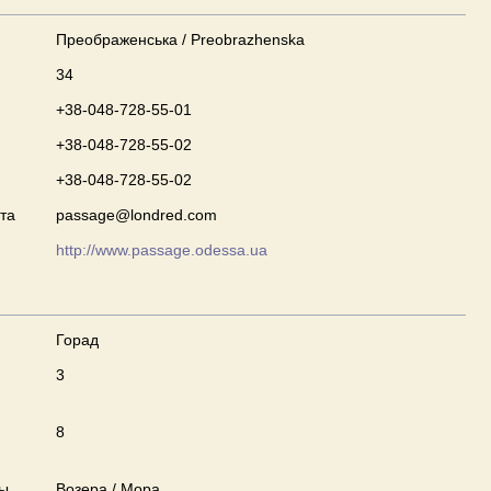
Преображенська / Preobrazhenska
34
+38-048-728-55-01
+38-048-728-55-02
+38-048-728-55-02
та
passage@londred.com
http://www.passage.odessa.ua
Горад
3
8
ны
Возера / Мора