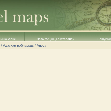
ны на карце
Фота гасцініц і рэстаранаў
Пошук гас
/
Адэская вобласьць
/
Адэса