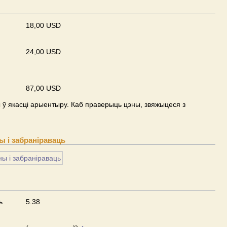
18,00 USD
24,00 USD
87,00 USD
ў якасці арыентыру. Каб праверыць цэны, звяжыцеся з
 і забраніраваць
ь
5.38