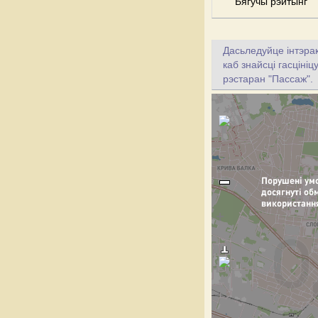
Бягучы рэйтынг
Дасьледуйце інтэрак
каб знайсці гасціні
рэстаран "Пассаж".