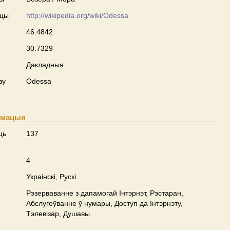
сцы
http://wikipedia.org/wiki/Odessa
46.4842
30.7329
Дакладныя
ву
Odessa
рмацыя
ць
137
4
Украінскі, Рускі
Рэзерваванне з дапамогай Інтэрнэт, Рэстаран,
Абслугоўванне ў нумары, Доступ да Інтэрнэту,
Тэлевізар, Душавы