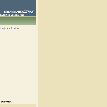
Кафэ
·
Пабы
увогуле.