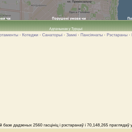
Адпачынак у Турцыі
ртаменты
·
Котеджи
·
Санаторыі
·
Замкі
·
Пансіянаты
·
Рэстараны
·
 базе дадзеных 2560 гасцініц і рэстаранаў і 70,148,265 праглядаў 