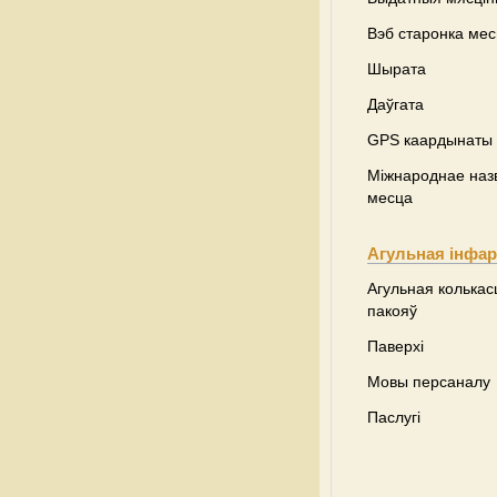
Вэб старонка ме
Шырата
Даўгата
GPS каардынаты
Міжнароднае наз
месца
Агульная інфа
Агульная колькас
пакояў
Паверхі
Мовы персаналу
Паслугі