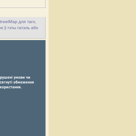
treetMap для таго,
і ў гэты гатэль або