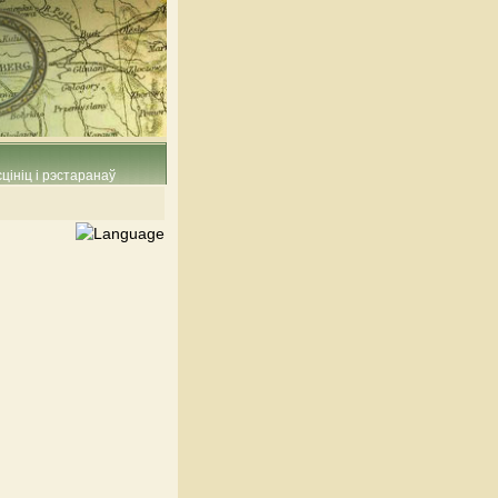
цініц і рэстаранаў