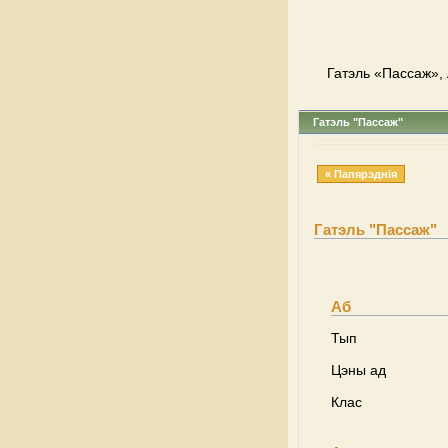
Гатэль «Пассаж», 
Гатэль "Пассаж"
« Папярэднія
Гатэль "Пассаж"
Аб
Тып
Цэны ад
Клас