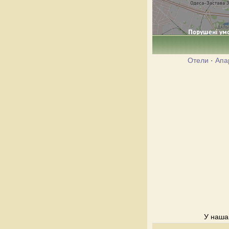
Отели
·
Апа
У нашай