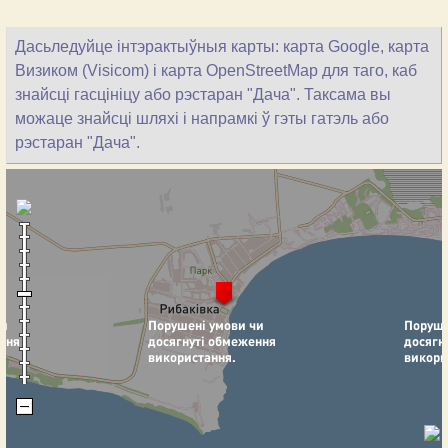
Дасьледуйце інтэрактыўныя карты: карта Google, карта
Визиком (Visicom) і карта OpenStreetMap для таго, каб
знайсці гасцініцу або рэстаран "Дача". Таксама вы
можаце знайсці шляхі і напрамкі ў гэты гатэль або
рэстаран "Дача".