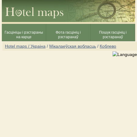
Гасцініцы і рэстараны
Фота гасцініц і
Пошук гасцініц і
на карце
рэстаранаў
рэстаранаў
Hotel maps / Украіна
/
Мікалаеўская вобласць
/
Коблево