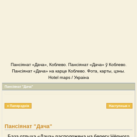
Пансіянат «Дача», Коблево. Пансіянат «Дача» ў Коблево.
Пансіянат «Дача» на карце Коблево. Фота, карты, цэны.
Hotel maps / Украіна
Пансіянат "Дача"
« Папярэднія
Наступныя »
Пансіянат "Дача"
База отдыха «Дача» расположена на берегу Чёрного