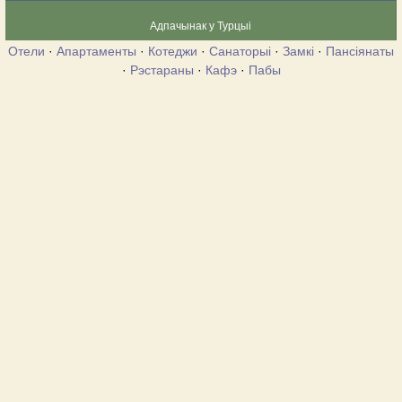
Адпачынак у Турцыі
Отели
·
Апартаменты
·
Котеджи
·
Санаторыі
·
Замкі
·
Пансіянаты
·
Рэстараны
·
Кафэ
·
Пабы