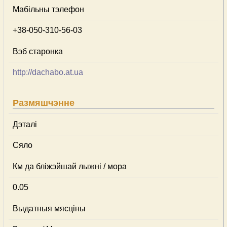
Мабільны тэлефон
+38-050-310-56-03
Вэб старонка
http://dachabo.at.ua
Размяшчэнне
Дэталі
Сяло
Км да бліжэйшай лыжні / мора
0.05
Выдатныя мясціны