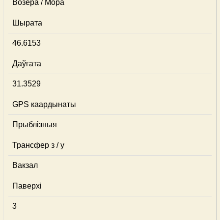
Возера / Мора
Шырата
46.6153
Даўгата
31.3529
GPS каардынаты
Прыблізныя
Трансфер з / у
Вакзал
Паверхі
3