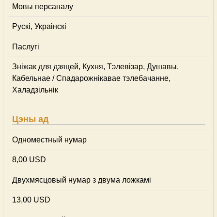
Мовы персаналу
Рускі, Украінскі
Паслугі
Зніжак для дзяцей, Кухня, Тэлевізар, Душавы,
Кабельнае / Спадарожнiкавае тэлебачанне,
Халадзільнік
Цэны ад
Одноместный нумар
8,00 USD
Двухмясцовый нумар з двума ложкамі
13,00 USD