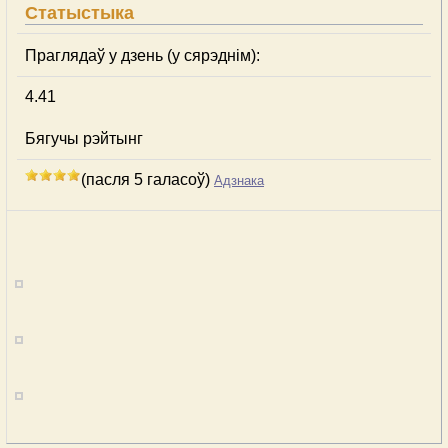
Статыстыка
Праглядаў у дзень (у сярэднім):
4.41
Бягучы рэйтынг
(пасля 5 галасоў)
Адзнака