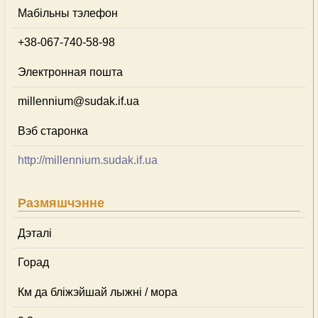
Мабільны тэлефон
+38-067-740-58-98
Электронная пошта
millennium@sudak.if.ua
Вэб старонка
http://millennium.sudak.if.ua
Размяшчэнне
Дэталі
Горад
Км да бліжэйшай лыжні / мора