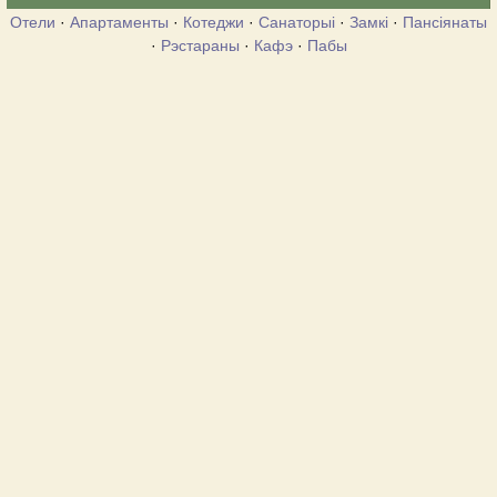
Отели
·
Апартаменты
·
Котеджи
·
Санаторыі
·
Замкі
·
Пансіянаты
·
Рэстараны
·
Кафэ
·
Пабы