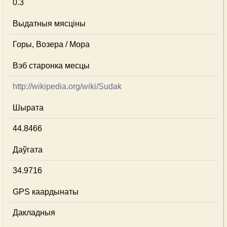
0.3
Выдатныя мясціны
Горы, Возера / Мора
Вэб старонка месцы
http://wikipedia.org/wiki/Sudak
Шырата
44.8466
Даўгата
34.9716
GPS каардынаты
Дакладныя