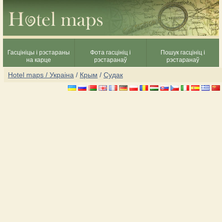
Гасцініцы і рэстараны
Фота гасцініц і
Пошук гасцініц і
на карце
рэстаранаў
рэстаранаў
Hotel maps / Украіна
/
Крым
/
Судак