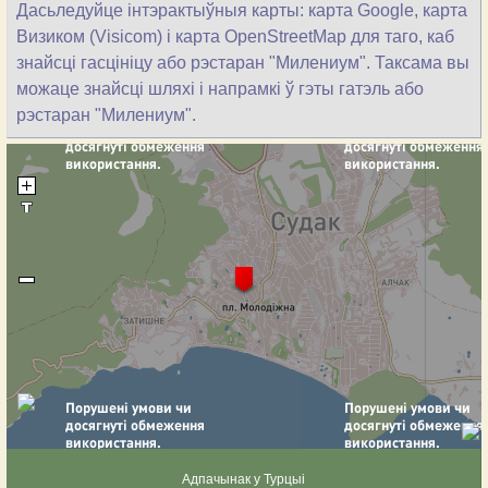
Дасьледуйце інтэрактыўныя карты: карта Google, карта
Визиком (Visicom) і карта OpenStreetMap для таго, каб
знайсці гасцініцу або рэстаран "Милениум". Таксама вы
можаце знайсці шляхі і напрамкі ў гэты гатэль або
рэстаран "Милениум".
Адпачынак у Турцыі