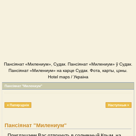
Пансіянат «Милениум», Судак. Пансіянат «Милениум» ў Судак.
Пансіянат «Милениум» на карце Судак. Фота, карты, цэны.
Hotel maps / Украіна
Пансіянат "Милениум"
« Папярэднія
Наступныя »
Пансіянат "Милениум"
Приглашаем Вас отдохнуть в солнечный Крым, на