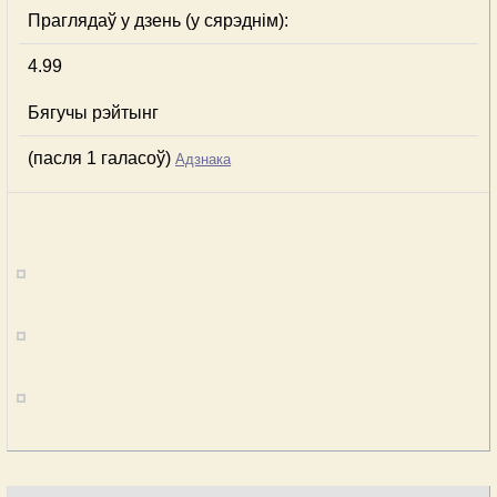
Праглядаў у дзень (у сярэднім):
4.99
Бягучы рэйтынг
(пасля 1 галасоў)
Адзнака