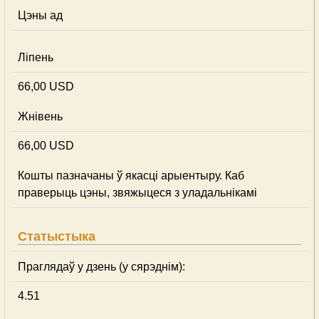
Цэны ад
Ліпень
66,00 USD
Жнівень
66,00 USD
Кошты пазначаны ў якасці арыентыру. Каб
праверыць цэны, звяжыцеся з уладальнікамі
Статыстыка
Праглядаў у дзень (у сярэднім):
4.51