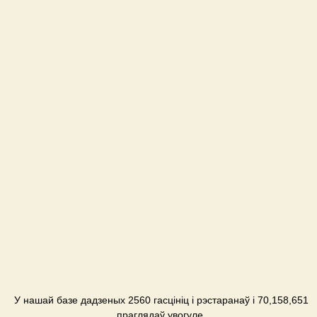
У нашай базе дадзеных 2560 гасцініц і рэстаранаў і 70,158,651
праглядаў увогуле.