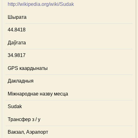
http://wikipedia.org/wiki/Sudak
Шырата
44.8418
Даўгата
34.9817
GPS каардынаты
Дакладныя
Міжнароднае назву месца
Sudak
Трансфер з / у
Вакзал, Аэрапорт