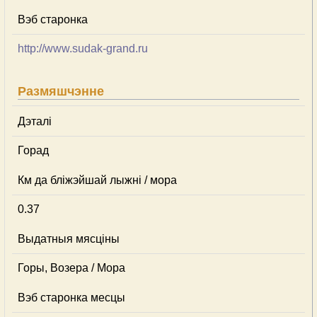
Вэб старонка
http://www.sudak-grand.ru
Размяшчэнне
Дэталі
Горад
Км да бліжэйшай лыжні / мора
0.37
Выдатныя мясціны
Горы, Возера / Мора
Вэб старонка месцы