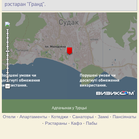
рэстаран "Гранд".
Адпачынак у Турцыі
Отели
·
Апартаменты
·
Котеджи
·
Санаторыі
·
Замкі
·
Пансіянаты
·
Рэстараны
·
Кафэ
·
Пабы