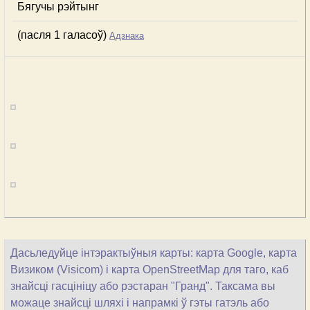
Бягучы рэйтынг
(пасля 1 галасоў)
Адзнака
Дасьледуйце інтэрактыўныя карты: карта Google, карта
Визиком (Visicom) і карта OpenStreetMap для таго, каб
знайсці гасцініцу або рэстаран "Гранд". Таксама вы
можаце знайсці шляхі і напрамкі ў гэты гатэль або