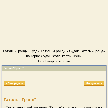
Гатэль «Гранд», Судак. Гатэль «Гранд» ў Судак. Гатэль «Гранд»
на карце Судак. Фота, карты, цэны.
Hotel maps / Украіна
Гатэль "Гранд"
« Папярэднія
Наступныя »
Гатэль "Гранд"
Туристический комлекс "Гранд" находится в одном из