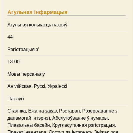
Агульная інфармацыя
Агульная колькасць пакояў
44
Рэгістрацыя з’
13-00
Мовы персаналу
Англійская, Рускі, Украінскі
Паслугі
Стаянка, Ежа на заказ, Рэстаран, Рэзерваванне з
дапамогай Інтэрнэт, Абслугоўванне ў нумары,
Плавальны басейн, Кругласутачная рэгістрацыя,
Пракат інвентара, Доступ да Інтэрнэту, Зніжак для