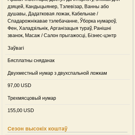
дзяцей, Кандыцыянер, Тэлевізар, Ванны або
душавы, Дадатковая ложак, Кабельнае /
Спадарожнiкавае тэлебачанне, Ўборка нумароў,
Фен, Халадзільнік, Арганізацыя тураў, Ранішні
званок, Масаж / Салон прыгажосці, Бізнес-цэнтр
Заўвагі
Бясплатны сняданак
Двухместный нумар з двухспальной ложкам
97,00 USD
Трехмясцовый нумар
155,00 USD
Сезон высокіх коштаў