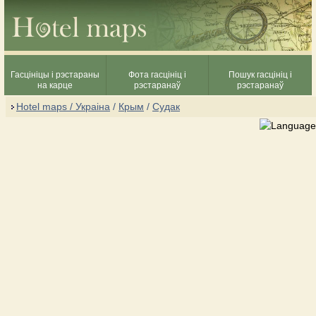
Гасцініцы і рэстараны
Фота гасцініц і
Пошук гасцініц і
на карце
рэстаранаў
рэстаранаў
Hotel maps / Украіна
/
Крым
/
Судак