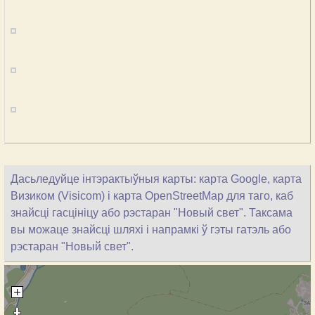
Дасьледуйце інтэрактыўныя карты: карта Google, карта
Визиком (Visicom) і карта OpenStreetMap для таго, каб
знайсці гасцініцу або рэстаран "Новый свет". Таксама
вы можаце знайсці шляхі і напрамкі ў гэты гатэль або
рэстаран "Новый свет".