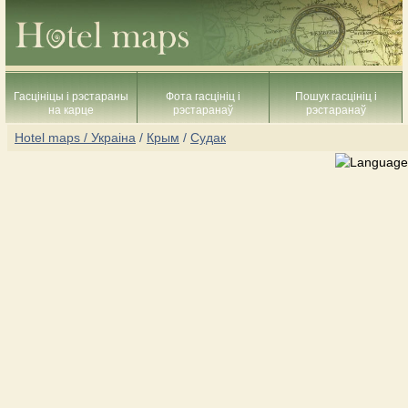
Гасцініцы і рэстараны
Фота гасцініц і
Пошук гасцініц і
на карце
рэстаранаў
рэстаранаў
Hotel maps / Украіна
/
Крым
/
Судак