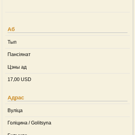
Аб
Тып
Пансіянат
Цэны ад
17,00 USD
Адрас
Вуліца
Голіцина / Golitsyna