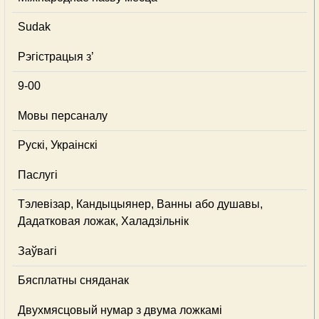
Sudak
Рэгістрацыя з’
9-00
Мовы персаналу
Рускі, Украінскі
Паслугі
Тэлевізар, Кандыцыянер, Ванны або душавы,
Дадатковая ложак, Халадзільнік
Заўвагі
Бясплатны сняданак
Двухмясцовый нумар з двума ложкамі