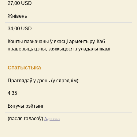
27,00 USD
Жнівень
34,00 USD
Кошты пазначаны ў якасці арыентыру. Каб
праверыць цэны, звяжыцеся з уладальнікамі
Статыстыка
Праглядаў у дзень (у сярэднім):
4.35
Бягучы рэйтынг
(пасля галасоў)
Адзнака