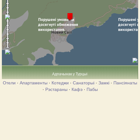
Адпачынак у Турцыі
Отели
·
Апартаменты
·
Котеджи
·
Санаторыі
·
Замкі
·
Пансіянаты
·
Рэстараны
·
Кафэ
·
Пабы