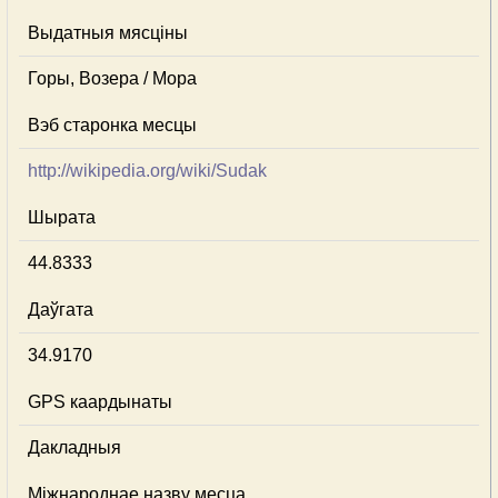
Выдатныя мясціны
Горы, Возера / Мора
Вэб старонка месцы
http://wikipedia.org/wiki/Sudak
Шырата
44.8333
Даўгата
34.9170
GPS каардынаты
Дакладныя
Міжнароднае назву месца