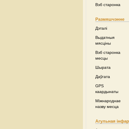
Вэб старонка
Размяшчэнне
Дэталі
Выдатныя
мясціны
Вэб старонка
месцы
Шырата
Даўгата
GPS
каардынаты
Міжнароднае
назву месца
Агульная інфа