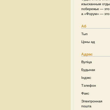
изысканным отдых
побережье — это 
а «Форум» — это 
Аб
Тып
Цэны ад
Адрас
Вуліца
Будынак
Індэкс
Тэлефон
Факс
Электронная
пошта