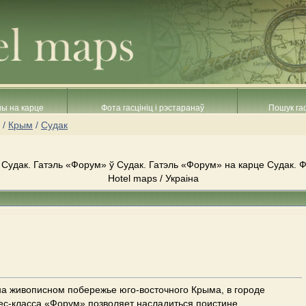
ны на карце
Фота гасцініц і рэстаранаў
Пошук гас
/
Крым
/
Судак
Судак. Гатэль «Форум» ў Судак. Гатэль «Форум» на карце Судак. Ф
Hotel maps / Украіна
а живописном побережье юго-восточного Крыма, в городе
ес-класса «Форум» позволяет насладиться поистине