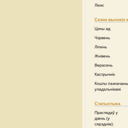
Люкс
Сезон высокіх 
Цэны ад
Чэрвень
Ліпень
Жнівень
Верасень
Кастрычнік
Кошты пазначаны 
уладальнікамі
Статыстыка
Праглядаў у
дзень (у
сярэднім):