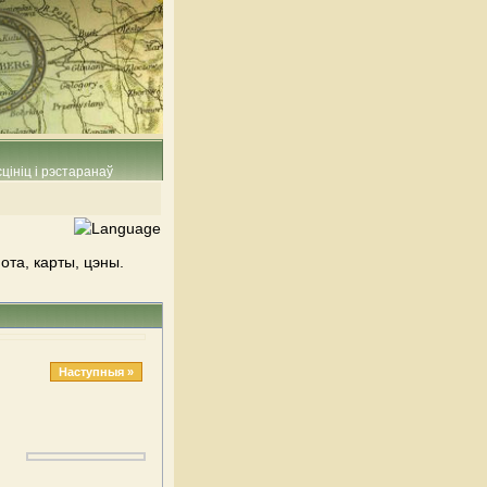
цініц і рэстаранаў
ота, карты, цэны.
Наступныя »