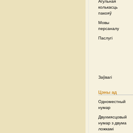
Агульная
колькасць
пакояў
Мовы
персаналу
Паслугі
Заўвагі
Цэны ад
Одноместный
нумар
Двухмясцовый
нумар з двума
ложкамі