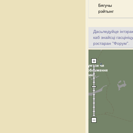
Бягучы
рэйтынг
Дасьледуйце інтэрак
каб знайсці гасціні
рэстаран "Форум".