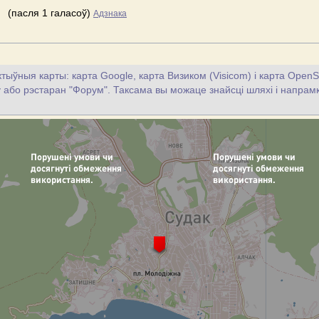
(пасля 1 галасоў)
Адзнака
тыўныя карты: карта Google, карта Визиком (Visicom) і карта OpenS
цу або рэстаран "Форум". Таксама вы можаце знайсці шляхі і напрамкі