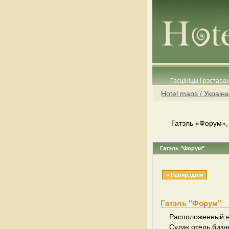
Гасцініцы і рэстара
Hotel maps / Украіна
Гатэль «Форум», 
Гатэль "Форум"
« Папярэднія
Гатэль "Форум"
Расположенный н
Судак отель бизн