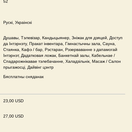
52
Рускі, Украінскі
Душавы, Тэлевізар, Кандыцыянер, Зніжак для дзяцей, Доступ
да Інтэрнэту, Пракат інвентара, Гімнастычны зала, Сауна,
Стаянка, Кафэ / бар, Рэстаран, Рэзерваванне з дапамогай
Інтэрнэт, Дадатковая ложак, Банкетнай залы, Кабельнае /
Спадарожнiкавае тэлебачанне, Халадзільнік, Масаж / Салон
прыгажосці, Дайвінг цэнтр
Бясплатны сняданак
23,00 USD
27,00 USD