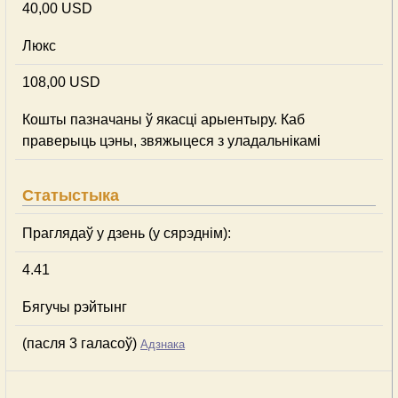
40,00 USD
Люкс
108,00 USD
Кошты пазначаны ў якасці арыентыру. Каб
праверыць цэны, звяжыцеся з уладальнікамі
Статыстыка
Праглядаў у дзень (у сярэднім):
4.41
Бягучы рэйтынг
(пасля 3 галасоў)
Адзнака