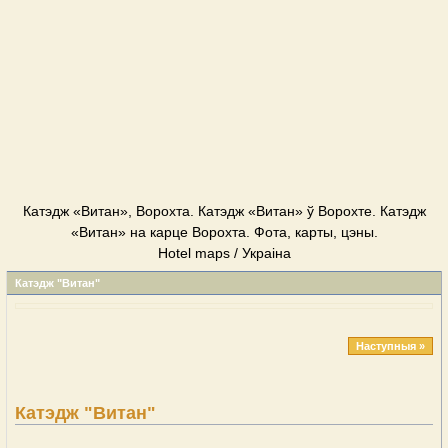
Катэдж «Витан», Ворохта. Катэдж «Витан» ў Ворохте. Катэдж
«Витан» на карце Ворохта. Фота, карты, цэны.
Hotel maps / Украіна
Катэдж "Витан"
Наступныя »
Катэдж "Витан"