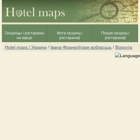
Гасцініцы і рэстараны
Фота гасцініц і
Пошук гасцініц і
на карце
рэстаранаў
рэстаранаў
Hotel maps / Украіна
/
Івана-Франкоўская вобласьць
/
Ворохта