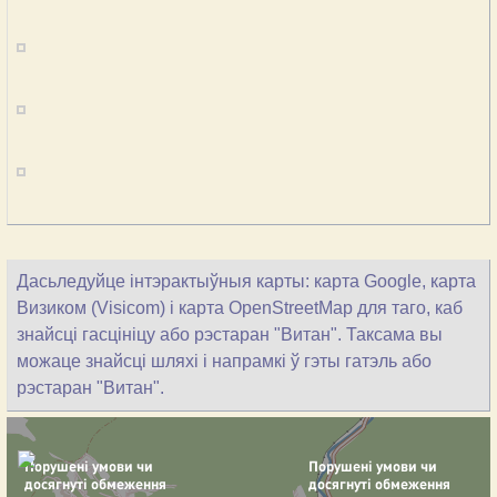
Дасьледуйце інтэрактыўныя карты: карта Google, карта
Визиком (Visicom) і карта OpenStreetMap для таго, каб
знайсці гасцініцу або рэстаран "Витан". Таксама вы
можаце знайсці шляхі і напрамкі ў гэты гатэль або
рэстаран "Витан".