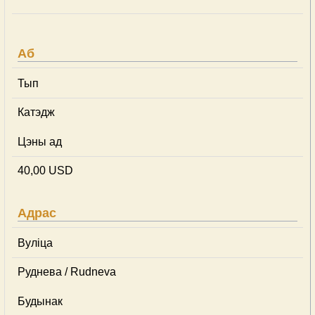
Аб
Тып
Катэдж
Цэны ад
40,00 USD
Адрас
Вуліца
Руднева / Rudneva
Будынак