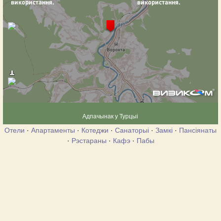
Адпачынак у Турцыі
Отели
·
Апартаменты
·
Котеджи
·
Санаторыі
·
Замкі
·
Пансіянаты
·
Рэстараны
·
Кафэ
·
Пабы