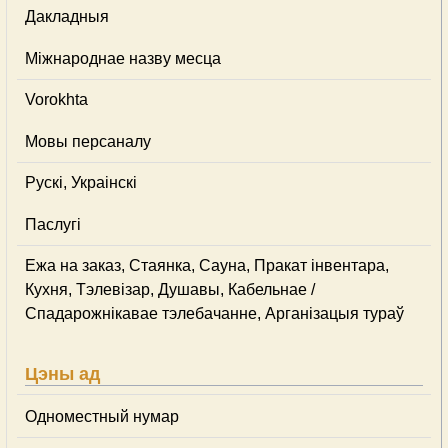
Дакладныя
Міжнароднае назву месца
Vorokhta
Мовы персаналу
Рускі, Украінскі
Паслугі
Ежа на заказ, Стаянка, Сауна, Пракат інвентара,
Кухня, Тэлевізар, Душавы, Кабельнае /
Спадарожнiкавае тэлебачанне, Арганізацыя тураў
Цэны ад
Одноместный нумар