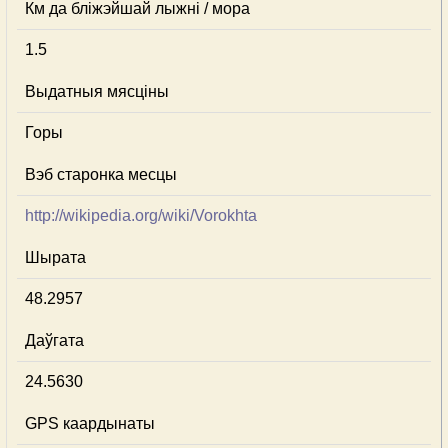
Км да бліжэйшай лыжні / мора
1.5
Выдатныя мясціны
Горы
Вэб старонка месцы
http://wikipedia.org/wiki/Vorokhta
Шырата
48.2957
Даўгата
24.5630
GPS каардынаты