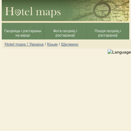
Гасцініцы і рэстараны
Фота гасцініц і
Пошук гасцініц і
на карце
рэстаранаў
рэстаранаў
Hotel maps / Украіна
/
Крым
/
Щелкино