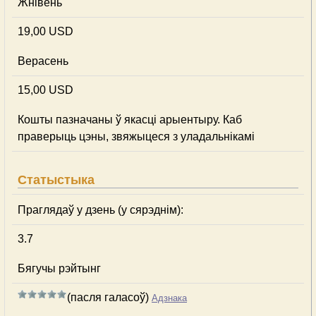
Жнівень
19,00 USD
Верасень
15,00 USD
Кошты пазначаны ў якасці арыентыру. Каб
праверыць цэны, звяжыцеся з уладальнікамі
Статыстыка
Праглядаў у дзень (у сярэднім):
3.7
Бягучы рэйтынг
(пасля галасоў)
Адзнака