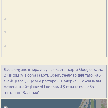
Дасьледуйце інтэрактыўныя карты: карта Google, карта
Визиком (Visicom) і карта OpenStreetMap для таго, каб
знайсці гасцініцу або рэстаран "Валерия". Таксама вы
можаце знайсці шляхі і напрамкі ў гэты гатэль або
рэстаран "Валерия".