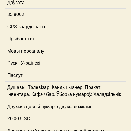
Даўгата
35.8062
GPS каардынаты
Прыблізныя
Мовы персаналу
Рускі, Украінскі
Паслугі
Душавы, Тэлевізар, Кандыцыянер, Пракат
інвентара, Кафэ / бар, Ўборка нумароў, Халадзільнік
Двухмясцовый нумар з двума ложкамі
20,00 USD
Двухместный нумар з двухспальной ложкам