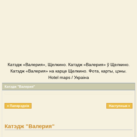
Катэдж «Валерия», Щелкино. Катэдж «Валерия» ў Щелкино.
Катэдж «Валерия» на карце Щелкино. Фота, карты, цэны.
Hotel maps / Украіна
Катэдж "Валерия"
« Папярэднія
Наступныя »
Катэдж "Валерия"