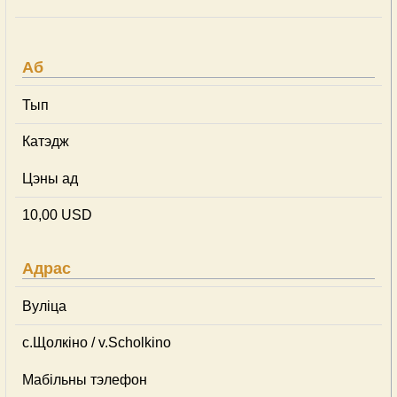
Аб
Тып
Катэдж
Цэны ад
10,00 USD
Адрас
Вуліца
с.Щолкіно / v.Scholkino
Мабільны тэлефон