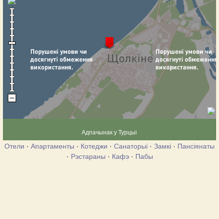
Адпачынак у Турцыі
Отели
·
Апартаменты
·
Котеджи
·
Санаторыі
·
Замкі
·
Пансіянаты
·
Рэстараны
·
Кафэ
·
Пабы