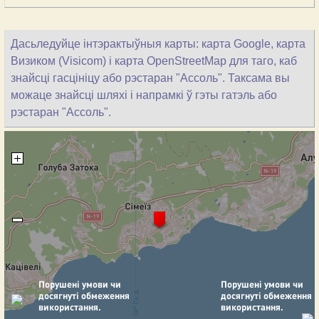
Дасьледуйце інтэрактыўныя карты: карта Google, карта
Визиком (Visicom) і карта OpenStreetMap для таго, каб
знайсці гасцініцу або рэстаран "Ассоль". Таксама вы
можаце знайсці шляхі і напрамкі ў гэты гатэль або
рэстаран "Ассоль".