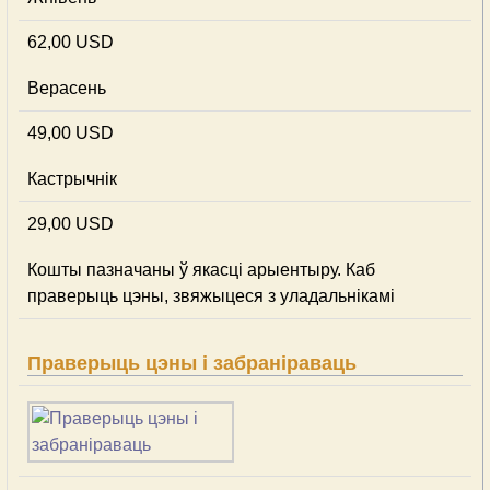
62,00 USD
Верасень
49,00 USD
Кастрычнік
29,00 USD
Кошты пазначаны ў якасці арыентыру. Каб
праверыць цэны, звяжыцеся з уладальнікамі
Праверыць цэны і забраніраваць