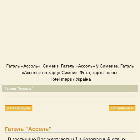
Гатэль «Ассоль», Симеиз. Гатэль «Ассоль» ў Симеизе. Гатэль
«Ассоль» на карце Симеиз. Фота, карты, цэны.
Hotel maps / Украіна
Гатэль "Ассоль"
« Папярэднія
Наступныя »
Гатэль "Ассоль"
В гостинице Вас ждет уютный и безопасный отдых,