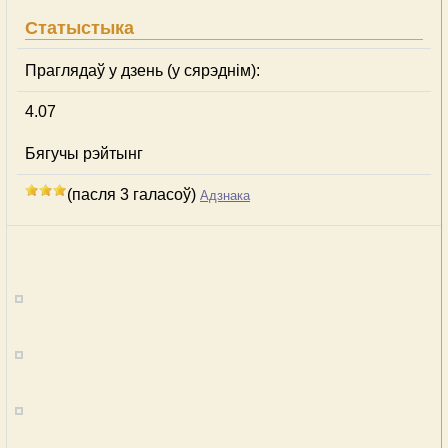
Статыстыка
Праглядаў у дзень (у сярэднім):
4.07
Бягучы рэйтынг
(пасля 3 галасоў)
Адзнака