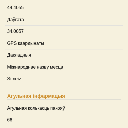
44.4055
Даўгата
34.0057
GPS каардынаты
Дакладныя
Міжнароднае назву месца
Simeiz
Агульная інфармацыя
Агульная колькасць пакояў
66