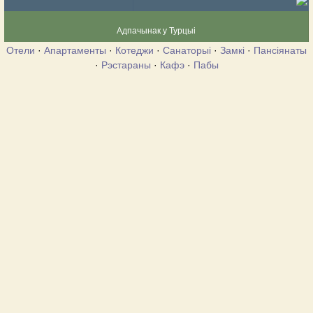
Адпачынак у Турцыі
Отели
·
Апартаменты
·
Котеджи
·
Санаторыі
·
Замкі
·
Пансіянаты
·
Рэстараны
·
Кафэ
·
Пабы