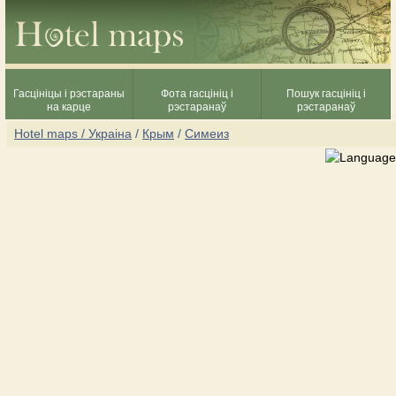
Гасцініцы і рэстараны
Фота гасцініц і
Пошук гасцініц і
на карце
рэстаранаў
рэстаранаў
Hotel maps / Украіна
/
Крым
/
Симеиз