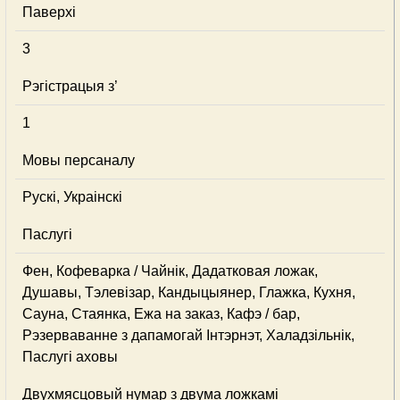
Паверхі
3
Рэгістрацыя з’
1
Мовы персаналу
Рускі, Украінскі
Паслугі
Фен, Кофеварка / Чайнік, Дадатковая ложак,
Душавы, Тэлевізар, Кандыцыянер, Глажка, Кухня,
Сауна, Стаянка, Ежа на заказ, Кафэ / бар,
Рэзерваванне з дапамогай Інтэрнэт, Халадзільнік,
Паслугі аховы
Двухмясцовый нумар з двума ложкамі