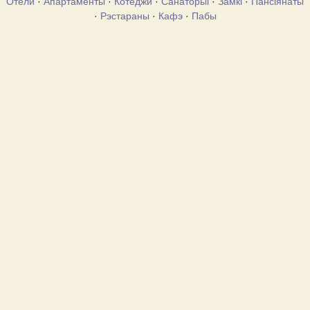
Отели
·
Апартаменты
·
Котеджи
·
Санаторыі
·
Замкі
·
Пансіянаты
·
Рэстараны
·
Кафэ
·
Пабы