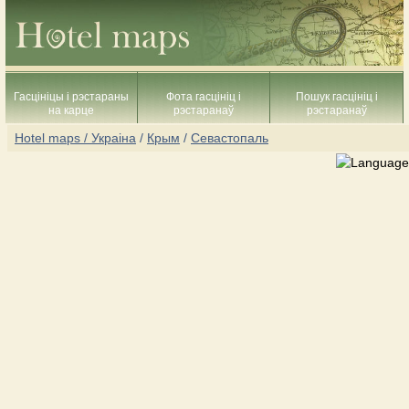
Гасцініцы і рэстараны
Фота гасцініц і
Пошук гасцініц і
на карце
рэстаранаў
рэстаранаў
Hotel maps / Украіна
/
Крым
/
Севастопаль