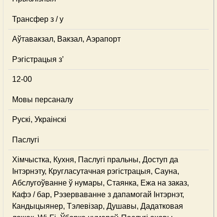
Трансфер з / у
Аўтавакзал, Вакзал, Аэрапорт
Рэгістрацыя з’
12-00
Мовы персаналу
Рускі, Украінскі
Паслугі
Хімчыстка, Кухня, Паслугі пральны, Доступ да
Інтэрнэту, Кругласутачная рэгістрацыя, Сауна,
Абслугоўванне ў нумары, Стаянка, Ежа на заказ,
Кафэ / бар, Рэзерваванне з дапамогай Інтэрнэт,
Кандыцыянер, Тэлевізар, Душавы, Дадатковая