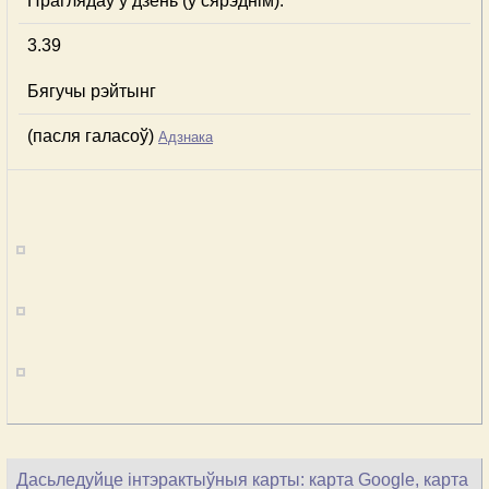
Праглядаў у дзень (у сярэднім):
3.39
Бягучы рэйтынг
(пасля галасоў)
Адзнака
Дасьледуйце інтэрактыўныя карты: карта Google, карта