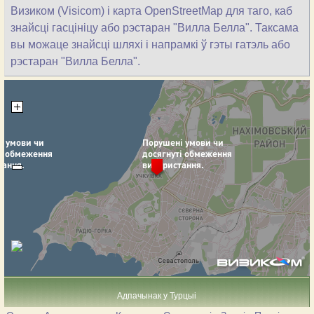
Визиком (Visicom) і карта OpenStreetMap для таго, каб
знайсці гасцініцу або рэстаран "Вилла Белла". Таксама
вы можаце знайсці шляхі і напрамкі ў гэты гатэль або
рэстаран "Вилла Белла".
Адпачынак у Турцыі