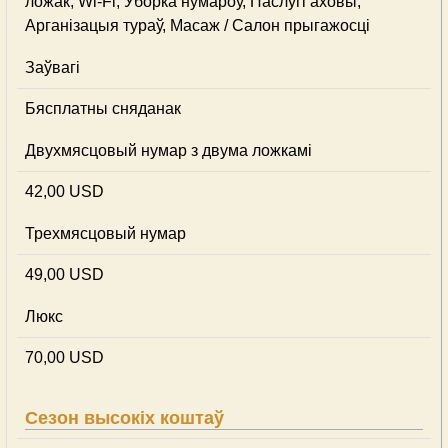
ложак, Wi-Fi, Ўборка нумароў, Паслугі аховы,
Арганізацыя тураў, Масаж / Салон прыгажосці
Заўвагі
Бясплатны сняданак
Двухмясцовый нумар з двума ложкамі
42,00 USD
Трехмясцовый нумар
49,00 USD
Люкс
70,00 USD
Сезон высокіх коштаў