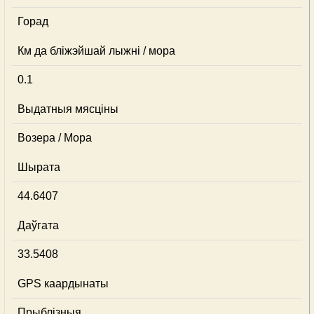
Горад
Км да бліжэйшай лыжні / мора
0.1
Выдатныя мясціны
Возера / Мора
Шырата
44.6407
Даўгата
33.5408
GPS каардынаты
Прыблізныя