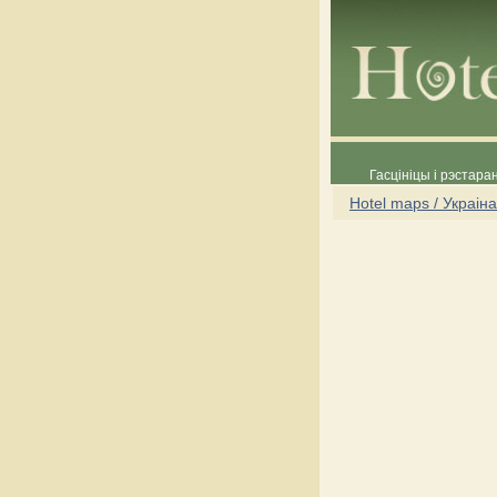
Гасцініцы і рэстара
Hotel maps / Украіна