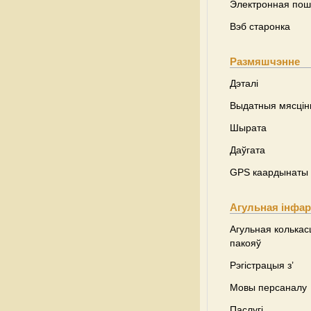
Электронная пош
Вэб старонка
Размяшчэнне
Дэталі
Выдатныя мясці
Шырата
Даўгата
GPS каардынаты
Агульная інфа
Агульная колькас
пакояў
Рэгістрацыя з’
Мовы персаналу
Паслугі