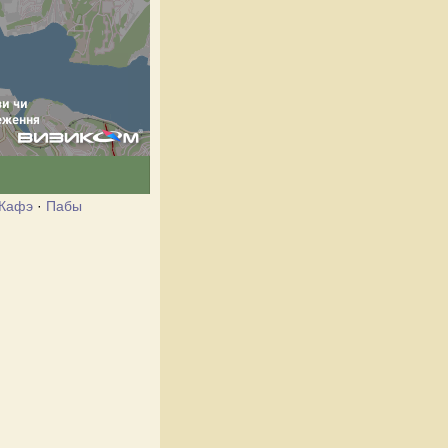
Кафэ
·
Пабы