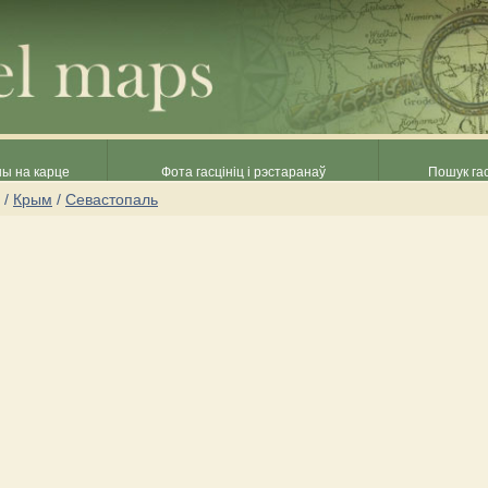
ны на карце
Фота гасцініц і рэстаранаў
Пошук гас
/
Крым
/
Севастопаль