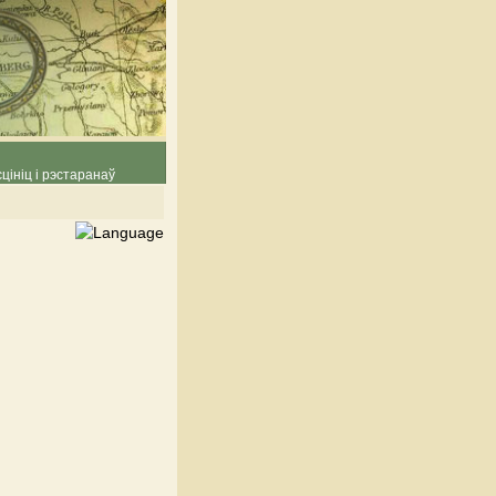
цініц і рэстаранаў