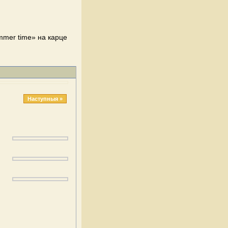
mmer time» на карце
Наступныя »