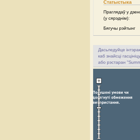
Статыстыка
Праглядаў у дзен
(у сярэднім):
Бягучы рэйтынг
Дасьледуйце інтэрак
каб знайсці гасціні
або рэстаран "Summ