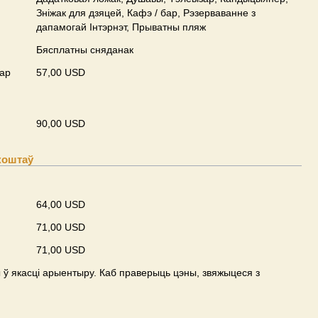
Зніжак для дзяцей, Кафэ / бар, Рэзерваванне з
дапамогай Інтэрнэт, Прыватны пляж
Бясплатны сняданак
ар
57,00 USD
90,00 USD
коштаў
64,00 USD
71,00 USD
71,00 USD
ў якасці арыентыру. Каб праверыць цэны, звяжыцеся з