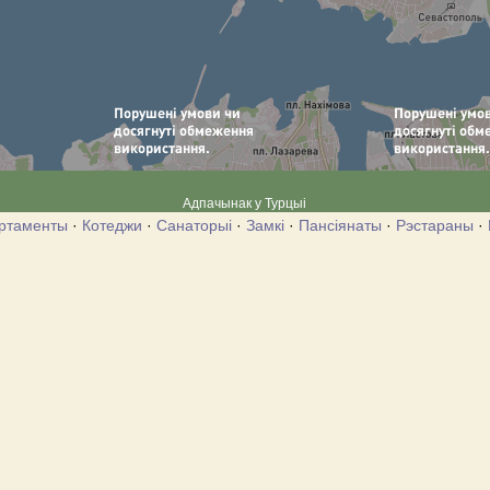
Адпачынак у Турцыі
ртаменты
·
Котеджи
·
Санаторыі
·
Замкі
·
Пансіянаты
·
Рэстараны
·