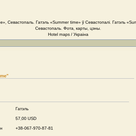
e», Севастопаль. Гатэль «Summer time» ў Севастопалі. Гатэль «Su
Севастопаль. Фота, карты, цэны.
Hotel maps / Украіна
ime"
Гатэль
57,00 USD
он
+38-067-970-87-81