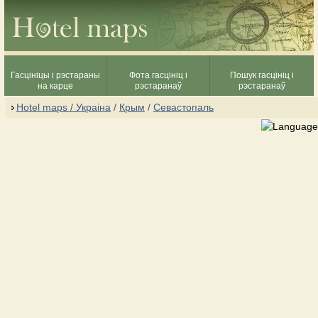
Гасцініцы і рэстараны
Фота гасцініц і
Пошук гасцініц і
на карце
рэстаранаў
рэстаранаў
Hotel maps / Украіна
/
Крым
/
Севастопаль