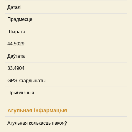
Дэталі
Прадмесце
Шырата
44.5029
Даўгата
33.4904
GPS каардынаты
Прыблізныя
Агульная інфармацыя
Агульная колькасць пакояў