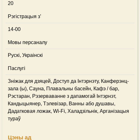
20
Рэгістрацыя з’
14-00
Мовы персаналу
Рускі, Украінскі
Паслугі
Зніжак для дзяцей, Доступ да Інтэрнэту, Канферэнц-
зала (ы), Сауна, Плавальны басейн, Кафэ / бар,
Рэстаран, Рэзерваванне з дапамогай Інтэрнэт,
Кандыцыянер, Тэлевізар, Ванны або душавы,
Дадатковая ложак, Wi-Fi, Халадзільнік, Арганізацыя
тураў
Цэны ад