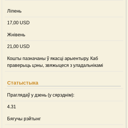
Ліпень
17,00 USD
Жнівень
21,00 USD
Кошты пазначаны ў якасці арыентыру. Каб
праверыць цэны, звяжыцеся з уладальнікамі
Статыстыка
Праглядаў у дзень (у сярэднім):
4.31
Бягучы рэйтынг