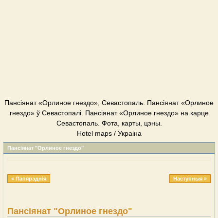
Пансіянат «Орлиное гнездо», Севастопаль. Пансіянат «Орлиное
гнездо» ў Севастопалі. Пансіянат «Орлиное гнездо» на карце
Севастопаль. Фота, карты, цэны.
Hotel maps / Украіна
Пансіянат "Орлиное гнездо"
« Папярэднія
Наступныя »
Пансіянат "Орлиное гнездо"