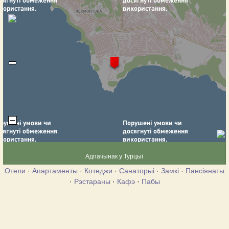
Адпачынак у Турцыі
Отели
·
Апартаменты
·
Котеджи
·
Санаторыі
·
Замкі
·
Пансіянаты
·
Рэстараны
·
Кафэ
·
Пабы