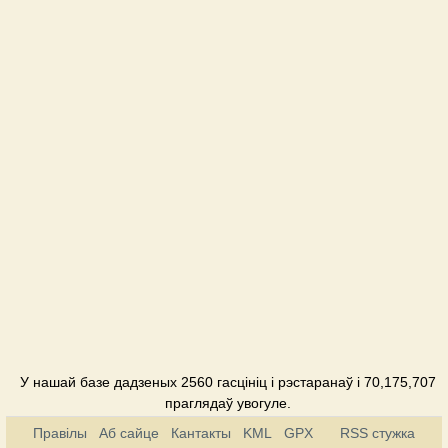
У нашай базе дадзеных 2560 гасцініц і рэстаранаў і 70,175,707
праглядаў увогуле.
Правілы
Аб сайце
Кантакты
KML
GPX
RSS стужка