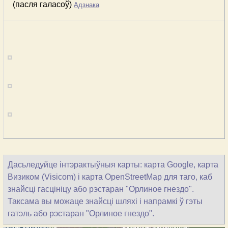
(пасля галасоў)
Адзнака
Дасьледуйце інтэрактыўныя карты: карта Google, карта
Визиком (Visicom) і карта OpenStreetMap для таго, каб
знайсці гасцініцу або рэстаран "Орлиное гнездо".
Таксама вы можаце знайсці шляхі і напрамкі ў гэты
гатэль або рэстаран "Орлиное гнездо".