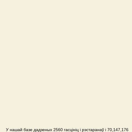
У нашай базе дадзеных 2560 гасцініц і рэстаранаў і 70,147,176