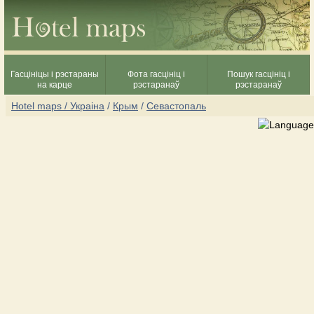
Гасцініцы і рэстараны
Фота гасцініц і
Пошук гасцініц і
на карце
рэстаранаў
рэстаранаў
Hotel maps / Украіна
/
Крым
/
Севастопаль