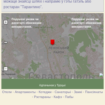
можаце знайсці шляхі і напрамкі ў гэты гатэль або
рэстаран "Тарантино".
Адпачынак у Турцыі
Отели
·
Апартаменты
·
Котеджи
·
Санаторыі
·
Замкі
·
Пансіянаты
·
Рэстараны
·
Кафэ
·
Пабы