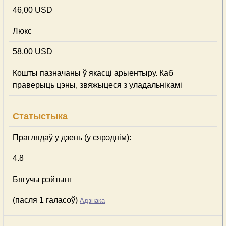
46,00 USD
Люкс
58,00 USD
Кошты пазначаны ў якасці арыентыру. Каб
праверыць цэны, звяжыцеся з уладальнікамі
Статыстыка
Праглядаў у дзень (у сярэднім):
4.8
Бягучы рэйтынг
(пасля 1 галасоў)
Адзнака