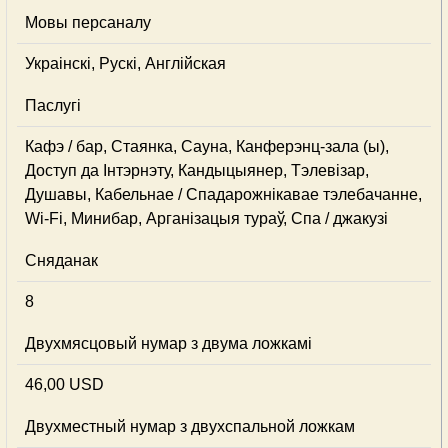
Мовы персаналу
Украінскі, Рускі, Англійская
Паслугі
Кафэ / бар, Стаянка, Сауна, Канферэнц-зала (ы),
Доступ да Інтэрнэту, Кандыцыянер, Тэлевізар,
Душавы, Кабельнае / Спадарожнiкавае тэлебачанне,
Wi-Fi, Минибар, Арганізацыя тураў, Спа / джакузі
Сняданак
8
Двухмясцовый нумар з двума ложкамі
46,00 USD
Двухместный нумар з двухспальной ложкам