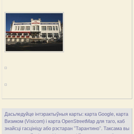
Дасьледуйце інтэрактыўныя карты: карта Google, карта
Визиком (Visicom) і карта OpenStreetMap для таго, каб
знайсці гасцініцу або рэстаран "Тарантино". Таксама вы