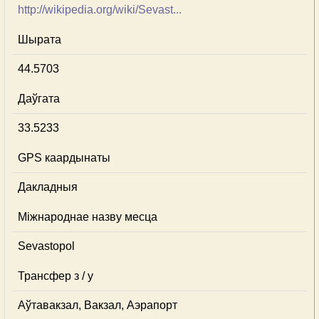
http://wikipedia.org/wiki/Sevast...
Шырата
44.5703
Даўгата
33.5233
GPS каардынаты
Дакладныя
Міжнароднае назву месца
Sevastopol
Трансфер з / у
Аўтавакзал, Вакзал, Аэрапорт