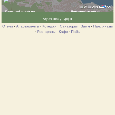
Адпачынак у Турцыі
Отели
·
Апартаменты
·
Котеджи
·
Санаторыі
·
Замкі
·
Пансіянаты
·
Рэстараны
·
Кафэ
·
Пабы