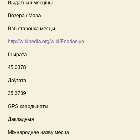
Выдатныя мясціны
Возера / Мора
Вэб старонка месцы
http://wikipedia.org/wiki/Feodosiya
Шырата
45.0378
Даўгата
35.3739
GPS каардынаты
Дакладныя
Міжнароднае назву месца