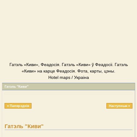
Гатэль «Киви», Феадосія. Гатэль «Киви» ў Феадосіі. Гатэль
«Киви» на карце Феадосія. Фота, карты, цэны.
Hotel maps / Украіна
Гатэль "Киви"
« Папярэднія
Наступныя »
Гатэль "Киви"