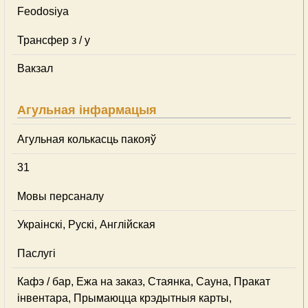
Feodosiya
Трансфер з / у
Вакзал
Агульная інфармацыя
Агульная колькасць пакояў
31
Мовы персаналу
Украінскі, Рускі, Англійская
Паслугі
Кафэ / бар, Ежа на заказ, Стаянка, Сауна, Пракат
інвентара, Прымаюцца крэдытныя карты,