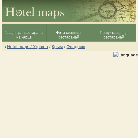
Гасцініцы і рэстараны
Фота гасцініц і
Пошук гасцініц і
на карце
рэстаранаў
рэстаранаў
Hotel maps / Украіна
/
Крым
/
Феадосія