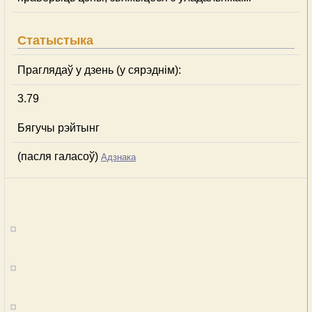
Статыстыка
Праглядаў у дзень (у сярэднім):
3.79
Бягучы рэйтынг
(пасля галасоў)
Адзнака