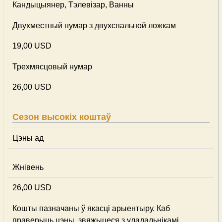
Кандыцыянер, Тэлевізар, Ванны
Двухместный нумар з двухспальной ложкам
19,00 USD
Трехмясцовый нумар
26,00 USD
Сезон высокіх коштаў
Цэны ад
Жнівень
26,00 USD
Кошты пазначаны ў якасці арыентыру. Каб
праверыць цэны, звяжыцеся з уладальнікамі