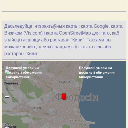
Дасьледуйце інтэрактыўныя карты: карта Google, карта
Визиком (Visicom) і карта OpenStreetMap для таго, каб
знайсці гасцініцу або рэстаран "Киви". Таксама вы
можаце знайсці шляхі і напрамкі ў гэты гатэль або
рэстаран "Киви".