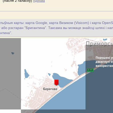
(пасля 2 галасоў)
Адзнака
тыўныя карты: карта Google, карта Визиком (Visicom) і карта OpenS
цу або рэстаран "Бригантина". Таксама вы можаце знайсці шляхі і нап
нтина".