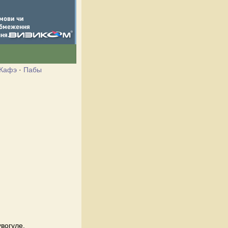
Кафэ
·
Пабы
увогуле.