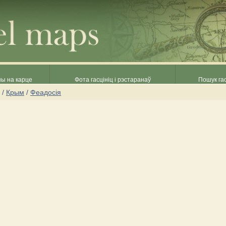
ны на карце
Фота гасцініц і рэстаранаў
Пошук гас
/
Крым
/
Феадосія