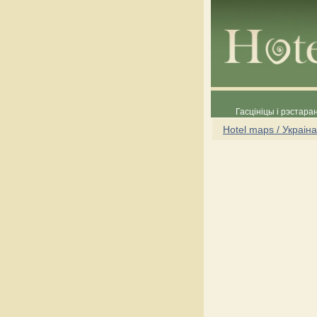
Гасцініцы і рэстара
Hotel maps / Украіна