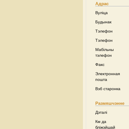
Адрас
Вуліца
Будынак
Тэлефон
Тэлефон
Мабільны
тэлефон
Факс
Электронная
пошта
Вэб старонка
Размяшчэнне
Дэталі
Км да
бліжэйшай