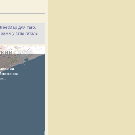
treetMap для таго,
рамкі ў гэты гатэль