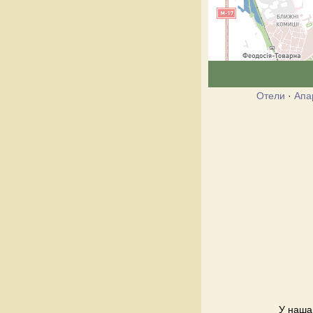
Отели
·
Апа
У нашай