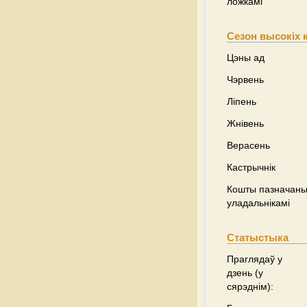
ложкамі
Сезон высокіх 
Цэны ад
Чэрвень
Ліпень
Жнівень
Верасень
Кастрычнік
Кошты пазначаны 
уладальнікамі
Статыстыка
Праглядаў у
дзень (у
сярэднім):