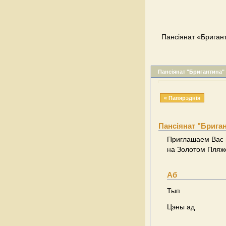
Пансіянат «Бригант
Пансіянат "Бригантина"
« Папярэднія
Пансіянат "Брига
Приглашаем Вас 
на Золотом Пляже
Аб
Тып
Цэны ад