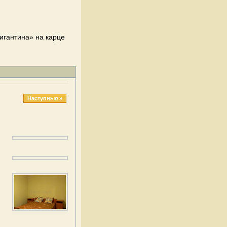
ригантина» на карце
Наступныя »