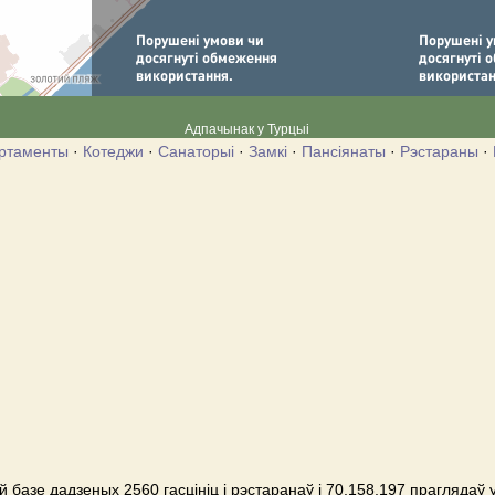
Адпачынак у Турцыі
ртаменты
·
Котеджи
·
Санаторыі
·
Замкі
·
Пансіянаты
·
Рэстараны
·
 базе дадзеных 2560 гасцініц і рэстаранаў і 70,158,197 праглядаў 