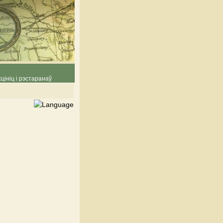
цініц і рэстаранаў