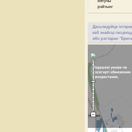
Бягучы
рэйтынг
Дасьледуйце інтэрак
каб знайсці гасціні
або рэстаран "Брига