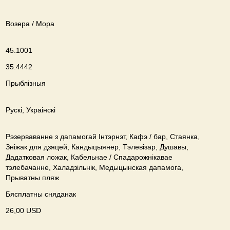
Возера / Мора
45.1001
35.4442
Прыблізныя
Рускі, Украінскі
Рэзерваванне з дапамогай Інтэрнэт, Кафэ / бар, Стаянка,
Зніжак для дзяцей, Кандыцыянер, Тэлевізар, Душавы,
Дадатковая ложак, Кабельнае / Спадарожнiкавае
тэлебачанне, Халадзільнік, Медыцынская дапамога,
Прыватны пляж
Бясплатны сняданак
26,00 USD