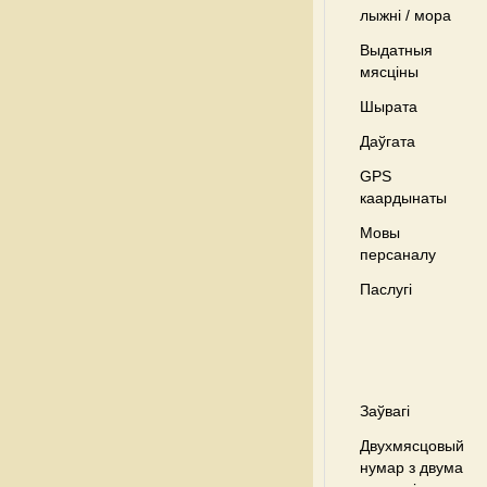
лыжні / мора
Выдатныя
мясціны
Шырата
Даўгата
GPS
каардынаты
Мовы
персаналу
Паслугі
Заўвагі
Двухмясцовый
нумар з двума