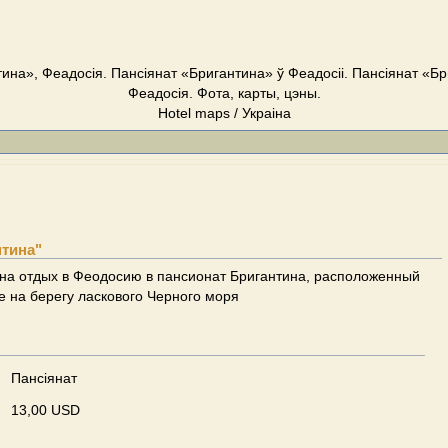
ина», Феадосія. Пансіянат «Бригантина» ў Феадосіі. Пансіянат «Б
Феадосія. Фота, карты, цэны.
Hotel maps / Украіна
нтина"
на отдых в Феодосию в пансионат Бригантина, расположенный
 на берегу ласкового Черного моря
Пансіянат
13,00 USD