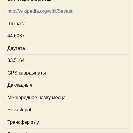
http://wikipedia.org/wiki/Sevast...
Шырата
44.6037
Даўгата
33.5164
GPS каардынаты
Дакладныя
Міжнароднае назву месца
Sevastopol
Трансфер з / у