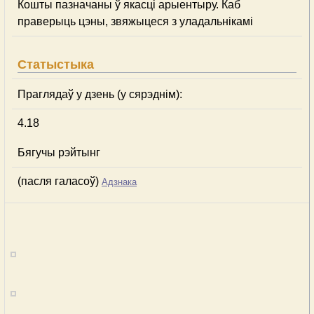
Кошты пазначаны ў якасці арыентыру. Каб
праверыць цэны, звяжыцеся з уладальнікамі
Статыстыка
Праглядаў у дзень (у сярэднім):
4.18
Бягучы рэйтынг
(пасля галасоў)
Адзнака