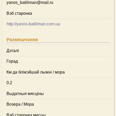
yanos_batiliman@mail.ru
Вэб старонка
http://yanos-batiliman.com.ua
Размяшчэнне
Дэталі
Горад
Км да бліжэйшай лыжні / мора
0.2
Выдатныя мясціны
Возера / Мора
Вэб старонка месцы