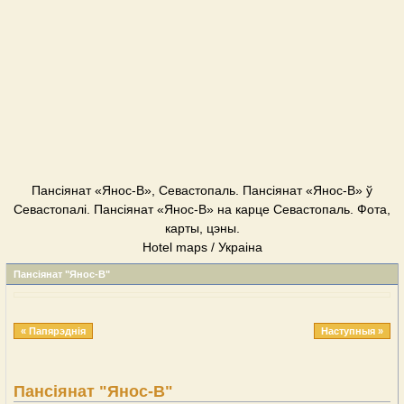
Пансіянат «Янос-В», Севастопаль. Пансіянат «Янос-В» ў
Севастопалі. Пансіянат «Янос-В» на карце Севастопаль. Фота,
карты, цэны.
Hotel maps / Украіна
Пансіянат "Янос-В"
« Папярэднія
Наступныя »
Пансіянат "Янос-В"