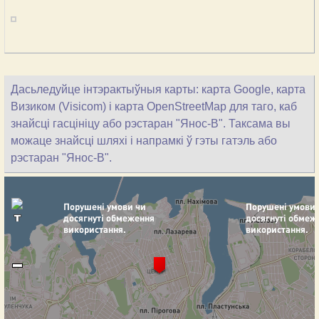
Дасьледуйце інтэрактыўныя карты: карта Google, карта
Визиком (Visicom) і карта OpenStreetMap для таго, каб
знайсці гасцініцу або рэстаран "Янос-В". Таксама вы
можаце знайсці шляхі і напрамкі ў гэты гатэль або
рэстаран "Янос-В".