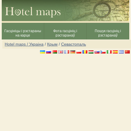
Гасцініцы і рэстараны
Фота гасцініц і
Пошук гасцініц і
на карце
рэстаранаў
рэстаранаў
Hotel maps / Украіна
/
Крым
/
Севастопаль