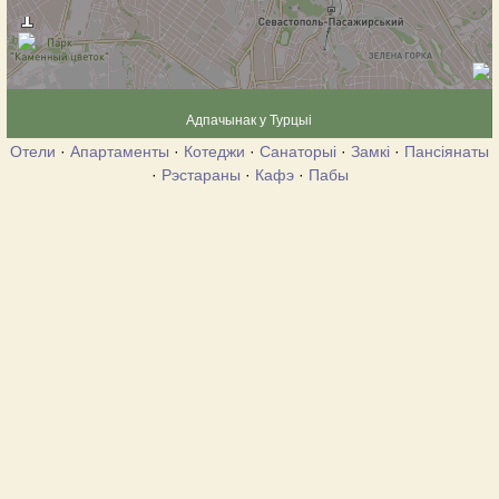
Адпачынак у Турцыі
Отели
·
Апартаменты
·
Котеджи
·
Санаторыі
·
Замкі
·
Пансіянаты
·
Рэстараны
·
Кафэ
·
Пабы