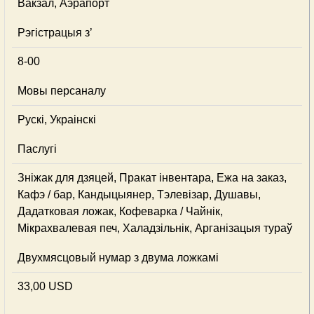
Вакзал, Аэрапорт
Рэгістрацыя з’
8-00
Мовы персаналу
Рускі, Украінскі
Паслугі
Зніжак для дзяцей, Пракат інвентара, Ежа на заказ,
Кафэ / бар, Кандыцыянер, Тэлевізар, Душавы,
Дадатковая ложак, Кофеварка / Чайнік,
Мікрахвалевая печ, Халадзільнік, Арганізацыя тураў
Двухмясцовый нумар з двума ложкамі
33,00 USD