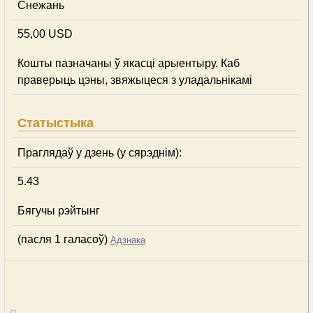
Снежань
55,00 USD
Кошты пазначаны ў якасці арыентыру. Каб
праверыць цэны, звяжыцеся з уладальнікамі
Статыстыка
Праглядаў у дзень (у сярэднім):
5.43
Бягучы рэйтынг
(пасля 1 галасоў)
Адзнака