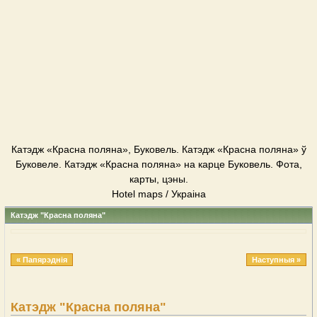
Катэдж «Красна поляна», Буковель. Катэдж «Красна поляна» ў
Буковеле. Катэдж «Красна поляна» на карце Буковель. Фота,
карты, цэны.
Hotel maps / Украіна
Катэдж "Красна поляна"
« Папярэднія
Наступныя »
Катэдж "Красна поляна"