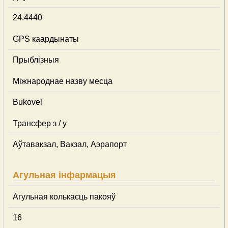
24.4440
GPS каардынаты
Прыблізныя
Міжнароднае назву месца
Bukovel
Трансфер з / у
Аўтавакзал, Вакзал, Аэрапорт
Агульная інфармацыя
Агульная колькасць пакояў
16