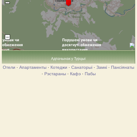
Адпачынак у Турцыі
Отели
·
Апартаменты
·
Котеджи
·
Санаторыі
·
Замкі
·
Пансіянаты
·
Рэстараны
·
Кафэ
·
Пабы