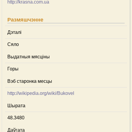
http://krasna.com.ua
Размяшчэнне
Дэталі
Сяло
Выдатныя мясціны
Горы
Вэб старонка месцы
http://wikipedia.org/wiki/Bukovel
Шырата
48.3480
Даўгата