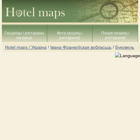
Гасцініцы і рэстараны
Фота гасцініц і
Пошук гасцініц і
на карце
рэстаранаў
рэстаранаў
Hotel maps / Украіна
/
Івана-Франкоўская вобласьць
/
Буковель