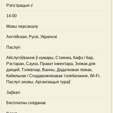
Рэгістрацыя з’
14-00
Мовы персаналу
Англійская, Рускі, Украінскі
Паслугі
Абслугоўванне ў нумары, Стаянка, Кафэ / бар,
Рэстаран, Сауна, Пракат інвентара, Зніжак для
дзяцей, Тэлевізар, Ванны, Дадатковая ложак,
Кабельнае / Спадарожнiкавае тэлебачанне, Wi-Fi,
Паслугі аховы, Арганізацыя тураў
Заўвагі
Бясплатны сняданак