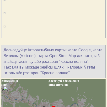
Дасьледуйце інтэрактыўныя карты: карта Google, карта
Визиком (Visicom) і карта OpenStreetMap для таго, каб
знайсці гасцініцу або рэстаран "Красна поляна".
Таксама вы можаце знайсці шляхі і напрамкі ў гэты
гатэль або рэстаран "Красна поляна".