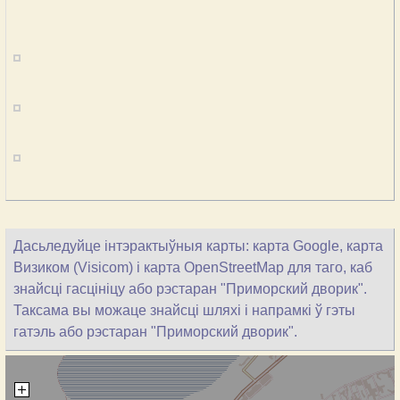
Дасьледуйце інтэрактыўныя карты: карта Google, карта
Визиком (Visicom) і карта OpenStreetMap для таго, каб
знайсці гасцініцу або рэстаран "Приморский дворик".
Таксама вы можаце знайсці шляхі і напрамкі ў гэты
гатэль або рэстаран "Приморский дворик".