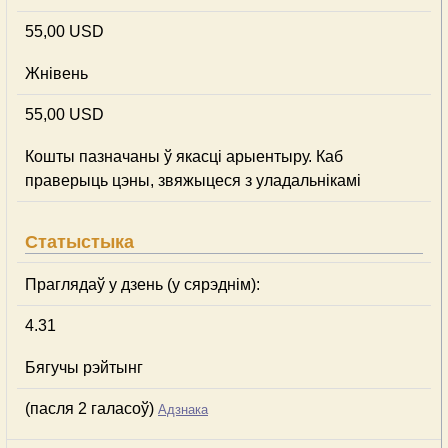
55,00 USD
Жнівень
55,00 USD
Кошты пазначаны ў якасці арыентыру. Каб
праверыць цэны, звяжыцеся з уладальнікамі
Статыстыка
Праглядаў у дзень (у сярэднім):
4.31
Бягучы рэйтынг
(пасля 2 галасоў)
Адзнака