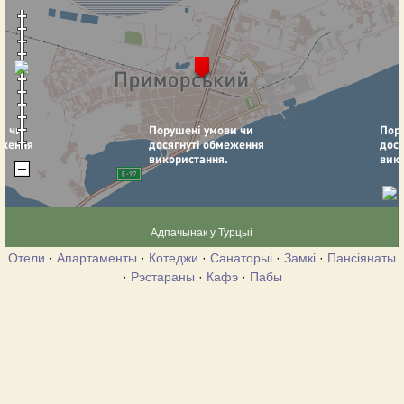
Адпачынак у Турцыі
Отели
·
Апартаменты
·
Котеджи
·
Санаторыі
·
Замкі
·
Пансіянаты
·
Рэстараны
·
Кафэ
·
Пабы