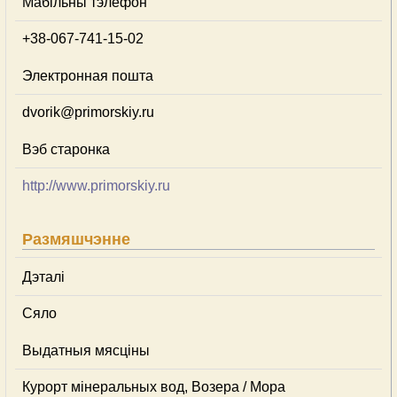
Мабільны тэлефон
+38-067-741-15-02
Электронная пошта
dvorik@primorskiy.ru
Вэб старонка
http://www.primorskiy.ru
Размяшчэнне
Дэталі
Сяло
Выдатныя мясціны
Курорт мінеральных вод, Возера / Мора