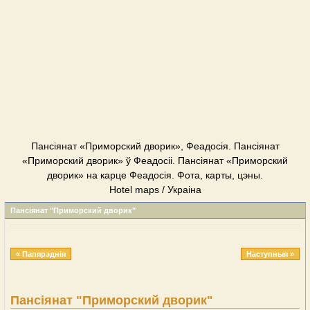
Пансіянат «Приморский дворик», Феадосія. Пансіянат
«Приморский дворик» ў Феадосіі. Пансіянат «Приморский
дворик» на карце Феадосія. Фота, карты, цэны.
Hotel maps / Украіна
Пансіянат "Приморский дворик"
« Папярэднія
Наступныя »
Пансіянат "Приморский дворик"