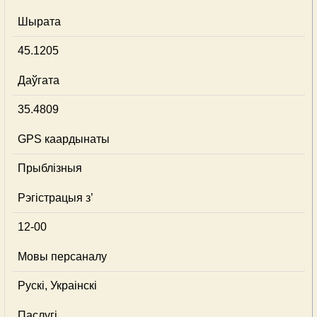
Шырата
45.1205
Даўгата
35.4809
GPS каардынаты
Прыблізныя
Рэгістрацыя з’
12-00
Мовы персаналу
Рускі, Украінскі
Паслугі