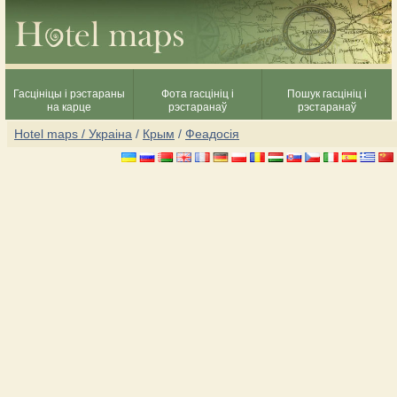
Гасцініцы і рэстараны
Фота гасцініц і
Пошук гасцініц і
на карце
рэстаранаў
рэстаранаў
Hotel maps / Украіна
/
Крым
/
Феадосія