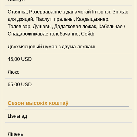
Стаянка, Рэзерваванне з дапамогай Інтэрнэт, Зніжак
для дзяцей, Паслугі пральны, Кандыцыянер,
Тэлевізар, Душавы, Дадатковая ложак, Кабельнае /
Спадарожнiкавае тэлебачанне, Сейф
Двухмясцовый нумар з двума ложкамі
45,00 USD
Люкс
65,00 USD
Сезон высокіх коштаў
Цэны ад
Ліпень