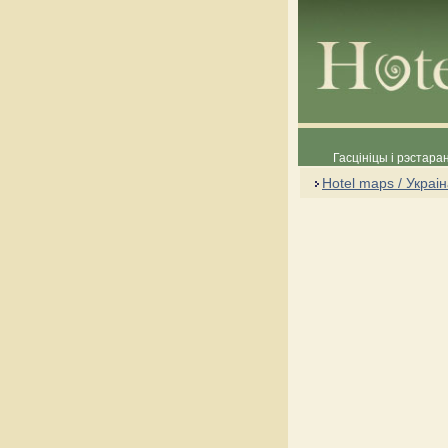
Гасцініцы і рэстара
Hotel maps / Украі