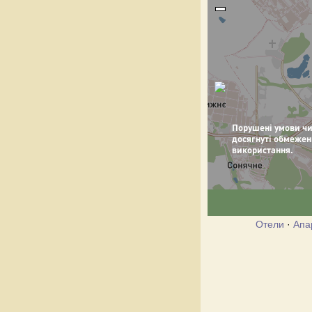
Отели
·
Апа