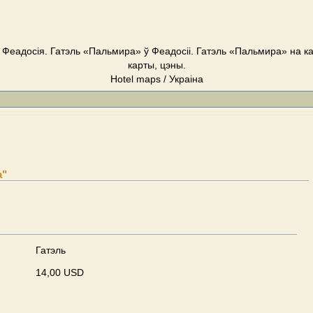
 Феадосія. Гатэль «Пальмира» ў Феадосіі. Гатэль «Пальмира» на ка
карты, цэны.
Hotel maps / Украіна
а"
Гатэль
14,00 USD