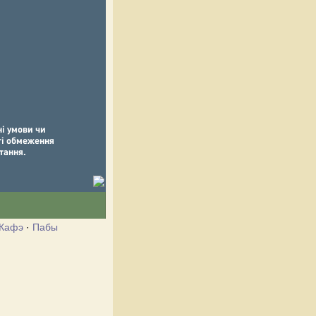
Кафэ
·
Пабы