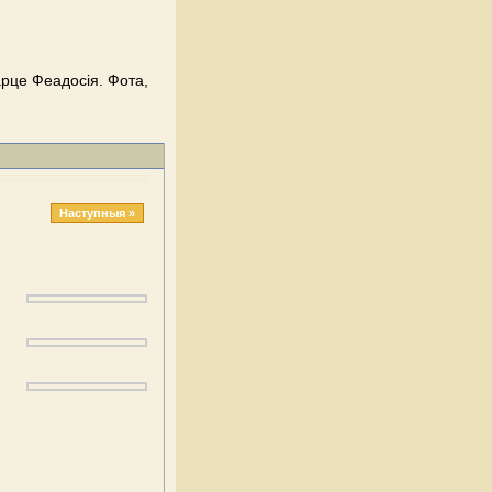
рце Феадосія. Фота,
Наступныя »