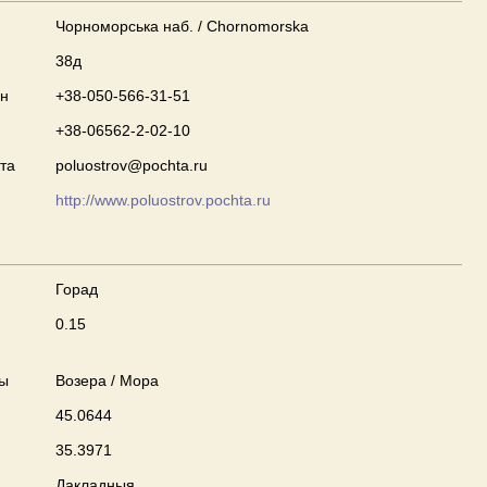
Чорноморська наб. / Chornomorska
38д
он
+38-050-566-31-51
+38-06562-2-02-10
та
poluostrov@pochta.ru
http://www.poluostrov.pochta.ru
Горад
0.15
ны
Возера / Мора
45.0644
35.3971
Дакладныя