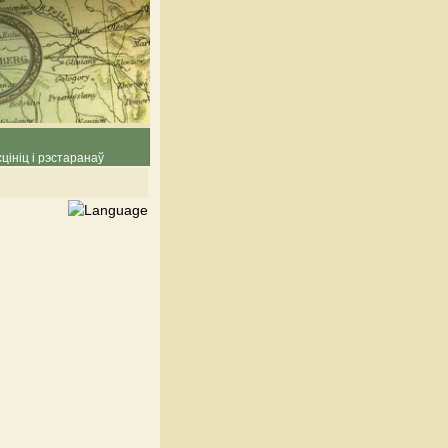
цініц і рэстаранаў