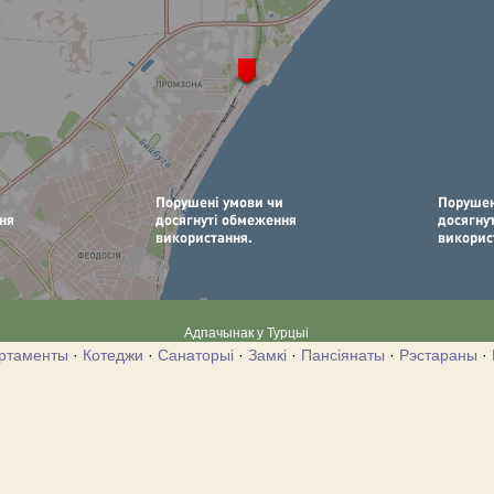
Адпачынак у Турцыі
ртаменты
·
Котеджи
·
Санаторыі
·
Замкі
·
Пансіянаты
·
Рэстараны
·