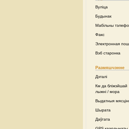
Вуліца
Будынак
Мабільны тэлеф
Факс
Электронная пош
Вэб старонка
Размяшчэнне
Дэталі
Км да бліжэйшай
лыжні / мора
Выдатныя мясці
Шырата
Даўгата
GPS каардынаты