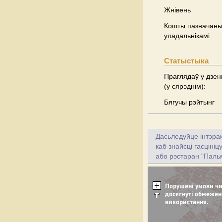
Жнівень
Кошты пазначаны 
уладальнікамі
Статыстыка
Праглядаў у дзен
(у сярэднім):
Бягучы рэйтынг
Дасьледуйце інтэрак
каб знайсці гасціні
або рэстаран "Паль