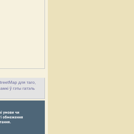
treetMap для таго,
амкі ў гэты гатэль