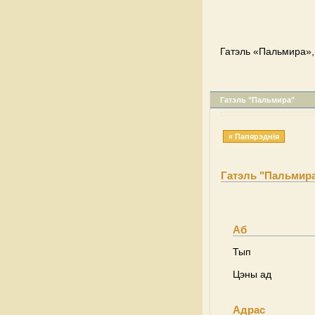
Гатэль «Пальмира»,
Гатэль "Пальмира"
« Папярэднія
Гатэль "Пальмир
Аб
Тып
Цэны ад
Адрас