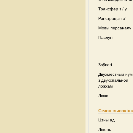
Трансфер з / у
Рэгістрацыя з’
Мовы персаналу
Паслугі
Заўвагі
Двухместный нум
з двухспальной
ложкам
Люкс
Сезон высокіх 
Цэны ад
Ліпень