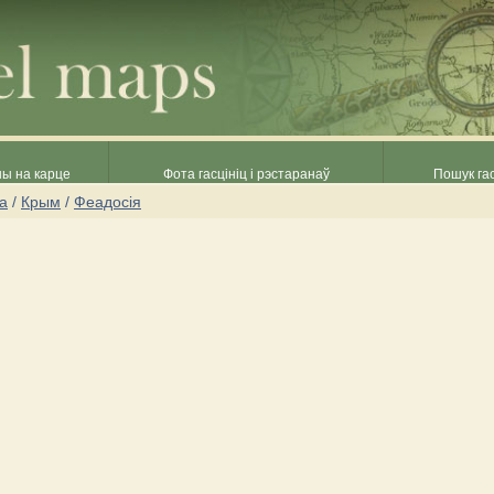
ны на карце
Фота гасцініц і рэстаранаў
Пошук гас
на
/
Крым
/
Феадосія