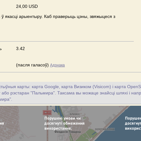
24,00 USD
ў якасці арыентыру. Каб праверыць цэны, звяжыцеся з
ь
3.42
(пасля галасоў)
Адзнака
тыўныя карты: карта Google, карта Визиком (Visicom) і карта OpenS
цу або рэстаран "Пальмира". Таксама вы можаце знайсці шляхі і напр
мира".