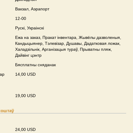
Вакзал, Аэрапорт
12-00
Рускі, Украінскі
Ежа на заказ, Пракат інвентара, Жывёлы дазволеныя,
Кандыцыянер, Тэлевізар, Душавы, Дадатковая ложак,
Халадзільнік, Арганізацыя тураў, Прыватны пляж,
Дайвінг цэнтр
Бясплатны сняданак
ар
14,00 USD
19,00 USD
коштаў
24,00 USD