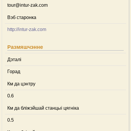
tour@intur-zak.com
Вэб старонка
http://intur-zak.com
Размяшчэнне
Дэталі
Горад
Км да цэнтру
0.6
Км да бліжэйшай станцыі цягніка
0.5