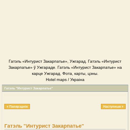
Гатэль «Интурист Закарпатье», Ужгарад. Гатэль «Интурист
Закарпатье» ў Ужгараде. Гатэль «Интурист Закарпатье» на
карце Ужгарад. Фота, карты, цэны.
Hotel maps / Украіна
Гатэль "Интурист Закарпатье"
« Папярэднія
Наступныя »
Гатэль "Интурист Закарпатье"