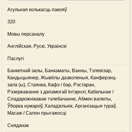
Агульная колькасць пакояў
320
Мовы персаналу
Англійская, Рускі, Украінскі
Паслугі
Банкетнай залы, Банкаматы, Ванны, Тэлевізар,
Кандыцыянер, Жывёлы дазволеныя, Канферэнц-
зала (ы), Стаянка, Кафэ / бар, Рэстаран,
Рэзерваванне з дапамогай Інтэрнэт, Кабельнае /
Спадарожнiкавае тэлебачанне, Абмен валюты,
Ўборка нумароў, Халадзільнік, Арганізацыя тураў,
Масаж / Салон прыгажосці
Сняданак