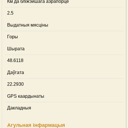
Км да бліжэйшага аэрапорце
2.5
Выдатныя мясціны
Горы
Шырата
48.6118
Даўгата
22.2930
GPS каардынаты
Дакладныя
Агульная інфармацыя