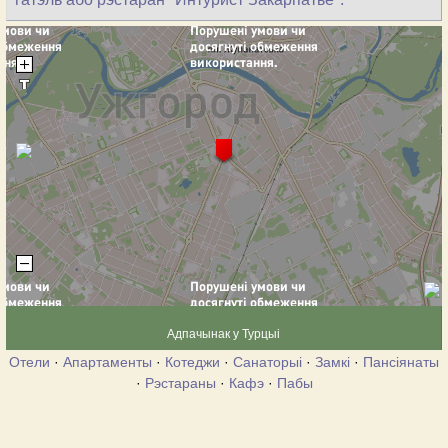
Адпачынак у Турцыі
Отели
·
Апартаменты
·
Котеджи
·
Санаторыі
·
Замкі
·
Пансіянаты
·
Рэстараны
·
Кафэ
·
Пабы