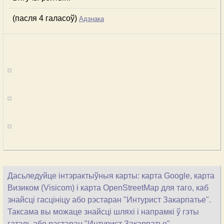
(пасля 4 галасоў)
Адзнака
Дасьледуйце інтэрактыўныя карты: карта Google, карта
Визиком (Visicom) і карта OpenStreetMap для таго, каб
знайсці гасцініцу або рэстаран "Интурист Закарпатье".
Таксама вы можаце знайсці шляхі і напрамкі ў гэты
гатэль або рэстаран "Интурист Закарпатье".