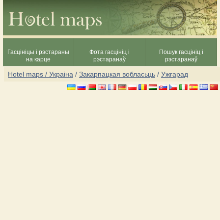
Гасцініцы і рэстараны
Фота гасцініц і
Пошук гасцініц і
на карце
рэстаранаў
рэстаранаў
Hotel maps / Украіна
/
Закарпацкая вобласьць
/
Ужгарад