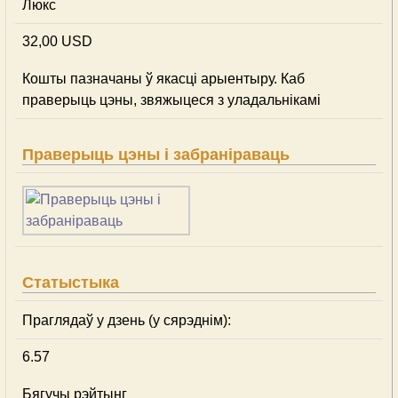
Люкс
32,00 USD
Кошты пазначаны ў якасці арыентыру. Каб
праверыць цэны, звяжыцеся з уладальнікамі
Праверыць цэны і забраніраваць
Статыстыка
Праглядаў у дзень (у сярэднім):
6.57
Бягучы рэйтынг