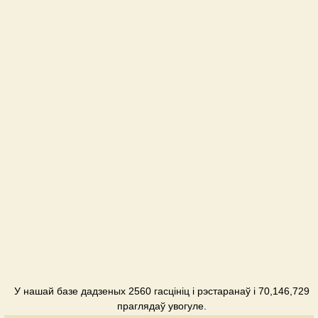
У нашай базе дадзеных 2560 гасцініц і рэстаранаў і 70,146,729
праглядаў увогуле.