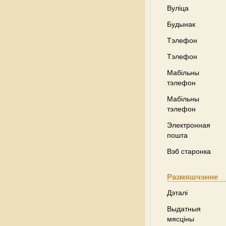
Вуліца
Будынак
Тэлефон
Тэлефон
Мабільны
тэлефон
Мабільны
тэлефон
Электронная
пошта
Вэб старонка
Размяшчэнне
Дэталі
Выдатныя
мясціны