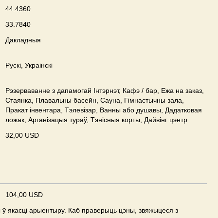
44.4360
33.7840
Дакладныя
Рускі, Украінскі
Рэзерваванне з дапамогай Інтэрнэт, Кафэ / бар, Ежа на заказ,
Стаянка, Плавальны басейн, Сауна, Гімнастычны зала,
Пракат інвентара, Тэлевізар, Ванны або душавы, Дадатковая
ложак, Арганізацыя тураў, Тэнісныя корты, Дайвінг цэнтр
32,00 USD
104,00 USD
ў якасці арыентыру. Каб праверыць цэны, звяжыцеся з