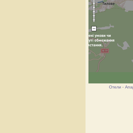
Отели
·
Апа