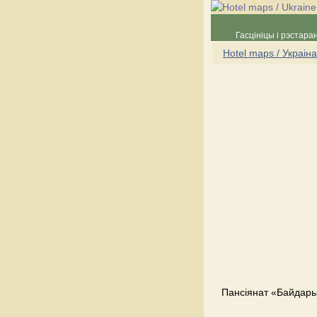
Гасцініцы і рэстара
Hotel maps / Украіна
Пансіянат «Байдары