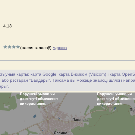
4.18
(пасля галасоў)
Адзнака
тыўныя карты: карта Google, карта Визиком (Visicom) і карта OpenS
цу або рэстаран "Байдары". Таксама вы можаце знайсці шляхі і напрам
ары".