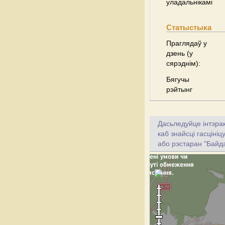
уладальнікамі
Статыстыка
Праглядаў у
дзень (у
сярэднім):
Бягучы
рэйтынг
Дасьледуйце інтэрак
каб знайсці гасціні
або рэстаран "Байд