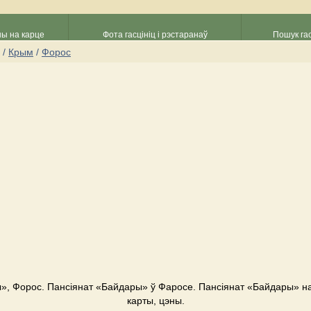
ны на карце
Фота гасцініц і рэстаранаў
Пошук гас
/
Крым
/
Форос
», Форос. Пансіянат «Байдары» ў Фаросе. Пансіянат «Байдары» на
карты, цэны.