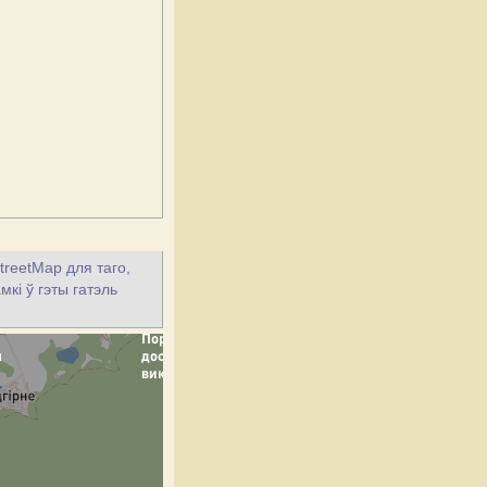
treetMap для таго,
кі ў гэты гатэль