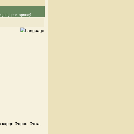
цініц і рэстаранаў
 карце Форос. Фота,