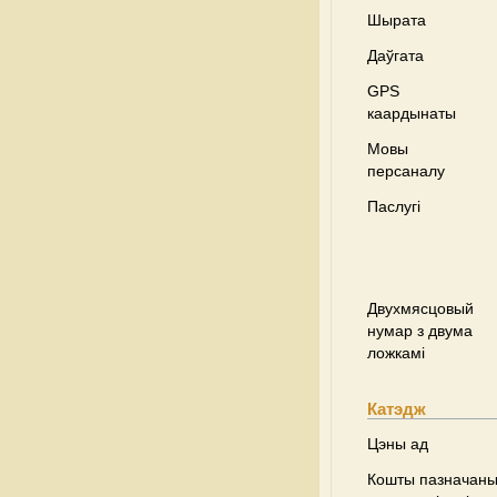
Шырата
Даўгата
GPS
каардынаты
Мовы
персаналу
Паслугі
Двухмясцовый
нумар з двума
ложкамі
Катэдж
Цэны ад
Кошты пазначаны 