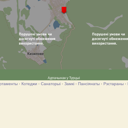
Адпачынак у Турцыі
ртаменты
·
Котеджи
·
Санаторыі
·
Замкі
·
Пансіянаты
·
Рэстараны
·