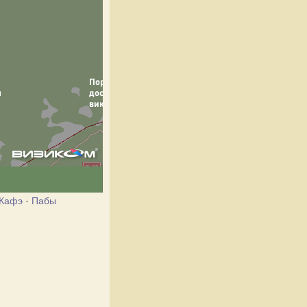
Кафэ
·
Пабы