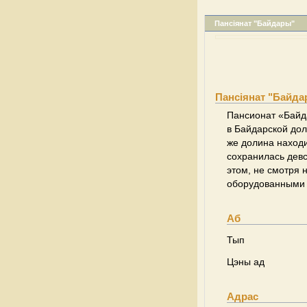
Пансіянат "Байдары"
Пансіянат "Байда
Пансионат «Байд
в Байдарской до
же долина находи
сохранилась девс
этом, не смотря 
оборудованными 
Аб
Тып
Цэны ад
Адрас