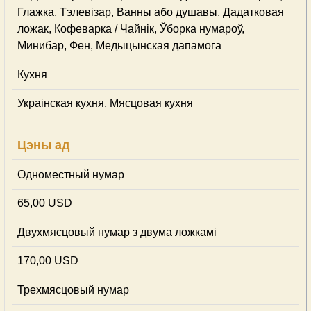
Глажка, Тэлевізар, Ванны або душавы, Дадатковая
ложак, Кофеварка / Чайнік, Ўборка нумароў,
Минибар, Фен, Медыцынская дапамога
Кухня
Украінская кухня, Мясцовая кухня
Цэны ад
Одноместный нумар
65,00 USD
Двухмясцовый нумар з двума ложкамі
170,00 USD
Трехмясцовый нумар