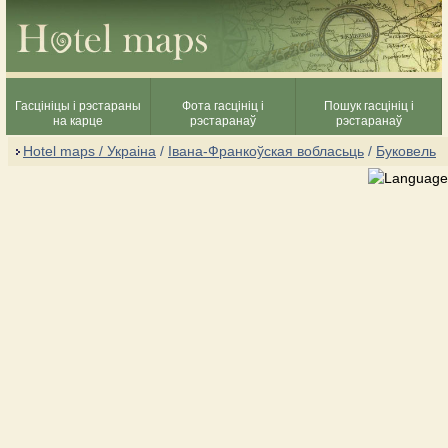
Гасцініцы і рэстараны
Фота гасцініц і
Пошук гасцініц і
на карце
рэстаранаў
рэстаранаў
Hotel maps / Украіна
/
Івана-Франкоўская вобласьць
/
Буковель