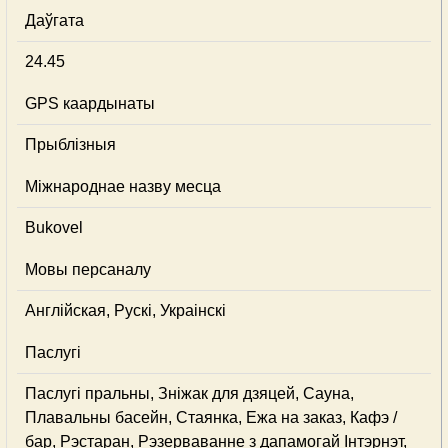
Даўгата
24.45
GPS каардынаты
Прыблізныя
Міжнароднае назву месца
Bukovel
Мовы персаналу
Англійская, Рускі, Украінскі
Паслугі
Паслугі пральны, Зніжак для дзяцей, Сауна,
Плавальны басейн, Стаянка, Ежа на заказ, Кафэ /
бар, Рэстаран, Рэзерваванне з дапамогай Інтэрнэт,