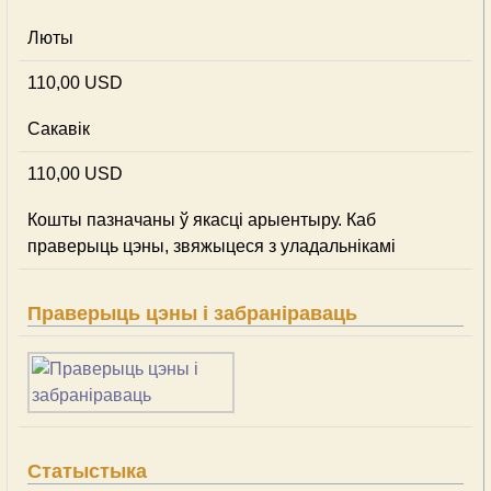
Люты
110,00 USD
Сакавік
110,00 USD
Кошты пазначаны ў якасці арыентыру. Каб
праверыць цэны, звяжыцеся з уладальнікамі
Праверыць цэны і забраніраваць
Статыстыка