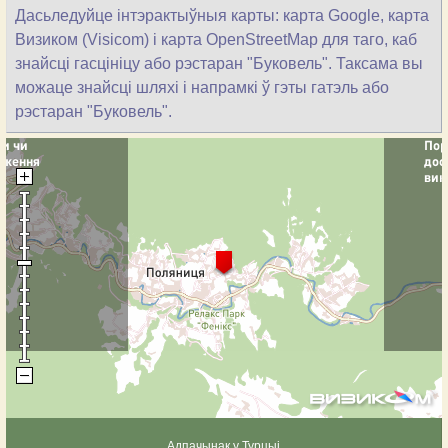
Дасьледуйце інтэрактыўныя карты: карта Google, карта
Визиком (Visicom) і карта OpenStreetMap для таго, каб
знайсці гасцініцу або рэстаран "Буковель". Таксама вы
можаце знайсці шляхі і напрамкі ў гэты гатэль або
рэстаран "Буковель".
Адпачынак у Турцыі