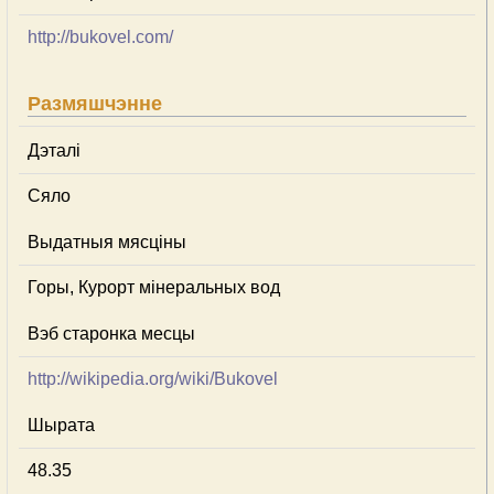
http://bukovel.com/
Размяшчэнне
Дэталі
Сяло
Выдатныя мясціны
Горы, Курорт мінеральных вод
Вэб старонка месцы
http://wikipedia.org/wiki/Bukovel
Шырата
48.35