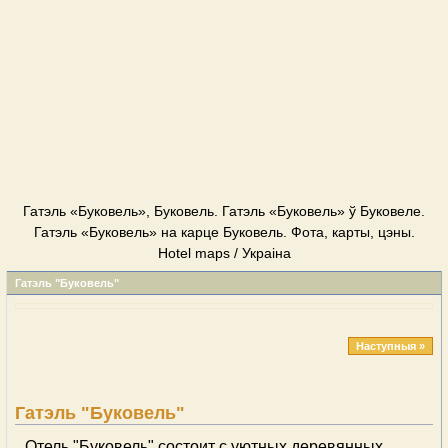
Гатэль «Буковель», Буковель. Гатэль «Буковель» ў Буковеле.
Гатэль «Буковель» на карце Буковель. Фота, карты, цэны.
Hotel maps / Украіна
Гатэль "Буковель"
Наступныя »
Гатэль "Буковель"
Отель "Буковель" состоит с уютных деревянных