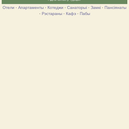
Отели
·
Апартаменты
·
Котеджи
·
Санаторыі
·
Замкі
·
Пансіянаты
·
Рэстараны
·
Кафэ
·
Пабы