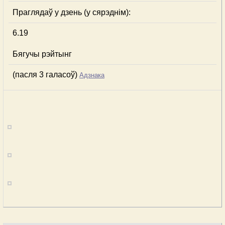
Праглядаў у дзень (у сярэднім):
6.19
Бягучы рэйтынг
(пасля 3 галасоў)
Адзнака