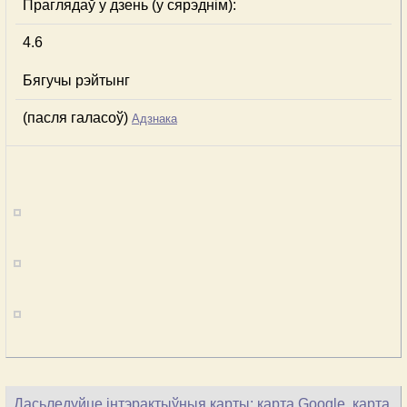
Праглядаў у дзень (у сярэднім):
4.6
Бягучы рэйтынг
(пасля галасоў)
Адзнака
Дасьледуйце інтэрактыўныя карты: карта Google, карта