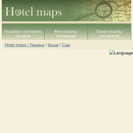
Гасцініцы і рэстараны
Фота гасцініц і
Пошук гасцініц і
на карце
рэстаранаў
рэстаранаў
Hotel maps / Украіна
/
Крым
/
Сакі