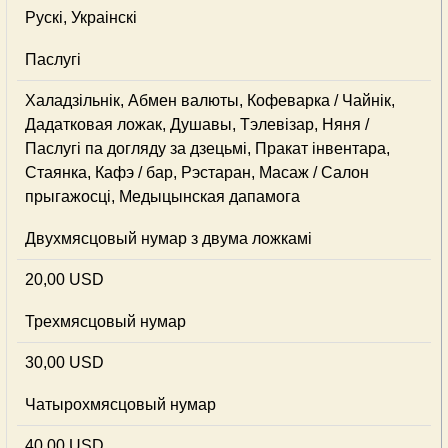
Рускі, Украінскі
Паслугі
Халадзільнік, Абмен валюты, Кофеварка / Чайнік,
Дадатковая ложак, Душавы, Тэлевізар, Няня /
Паслугі па догляду за дзецьмі, Пракат інвентара,
Стаянка, Кафэ / бар, Рэстаран, Масаж / Салон
прыгажосці, Медыцынская дапамога
Двухмясцовый нумар з двума ложкамі
20,00 USD
Трехмясцовый нумар
30,00 USD
Чатырохмясцовый нумар
40,00 USD