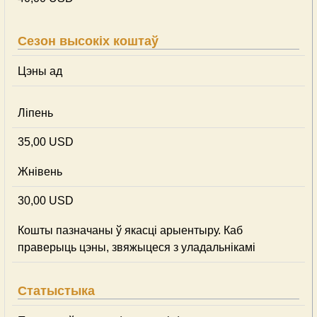
Сезон высокіх коштаў
Цэны ад
Ліпень
35,00 USD
Жнівень
30,00 USD
Кошты пазначаны ў якасці арыентыру. Каб
праверыць цэны, звяжыцеся з уладальнікамі
Статыстыка