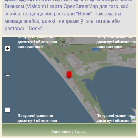
Визиком (Visicom) і карта OpenStreetMap для таго, каб
знайсці гасцініцу або рэстаран "Вояж". Таксама вы
можаце знайсці шляхі і напрамкі ў гэты гатэль або
рэстаран "Вояж".
Адпачынак у Турцыі