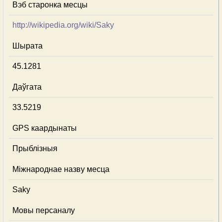
Вэб старонка месцы
http://wikipedia.org/wiki/Saky
Шырата
45.1281
Даўгата
33.5219
GPS каардынаты
Прыблізныя
Міжнароднае назву месца
Saky
Мовы персаналу