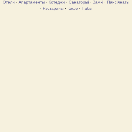
Отели
·
Апартаменты
·
Котеджи
·
Санаторыі
·
Замкі
·
Пансіянаты
·
Рэстараны
·
Кафэ
·
Пабы