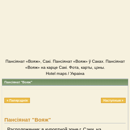
Пансіянат «Вояж», Сакі. Пансіянат «Вояж» ў Саках. Пансіянат
«Вояж» на карце Сакі. Фота, карты, цэны.
Hotel maps / Украіна
Пансіянат "Вояж"
« Папярэднія
Наступныя »
Пансіянат "Вояж"
Расположение: в курортной зоне г. Саки, на