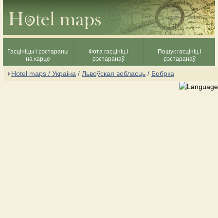
Гасцініцы і рэстараны
Фота гасцініц і
Пошук гасцініц і
на карце
рэстаранаў
рэстаранаў
Hotel maps / Украіна
/
Львоўская вобласць
/
Бобрка