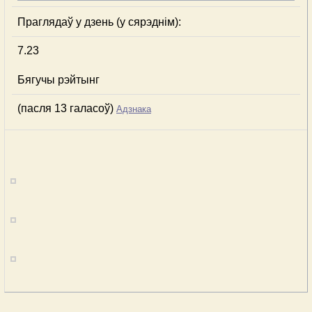
Праглядаў у дзень (у сярэднім):
7.23
Бягучы рэйтынг
(пасля 13 галасоў)
Адзнака