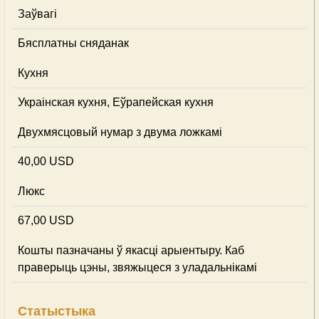
Заўвагі
Бясплатны сняданак
Кухня
Украінская кухня, Еўрапейская кухня
Двухмясцовый нумар з двума ложкамі
40,00 USD
Люкс
67,00 USD
Кошты пазначаны ў якасці арыентыру. Каб
праверыць цэны, звяжыцеся з уладальнікамі
Статыстыка