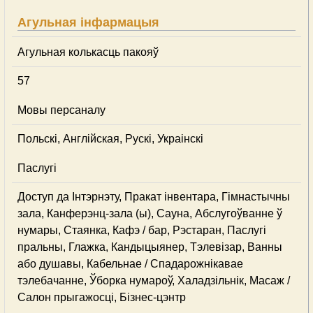
Агульная інфармацыя
Агульная колькасць пакояў
57
Мовы персаналу
Польскі, Англійская, Рускі, Украінскі
Паслугі
Доступ да Інтэрнэту, Пракат інвентара, Гімнастычны
зала, Канферэнц-зала (ы), Сауна, Абслугоўванне ў
нумары, Стаянка, Кафэ / бар, Рэстаран, Паслугі
пральны, Глажка, Кандыцыянер, Тэлевізар, Ванны
або душавы, Кабельнае / Спадарожнiкавае
тэлебачанне, Ўборка нумароў, Халадзільнік, Масаж /
Салон прыгажосці, Бізнес-цэнтр