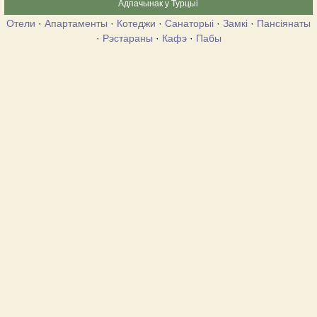
Адпачынак у Турцыі
Отели
·
Апартаменты
·
Котеджи
·
Санаторыі
·
Замкі
·
Пансіянаты
·
Рэстараны
·
Кафэ
·
Пабы