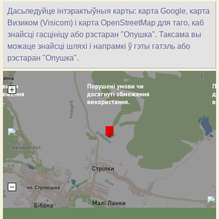
Дасьледуйце інтэрактыўныя карты: карта Google, карта
Визиком (Visicom) і карта OpenStreetMap для таго, каб
знайсці гасцініцу або рэстаран "Опушка". Таксама вы
можаце знайсці шляхі і напрамкі ў гэты гатэль або
рэстаран "Опушка".