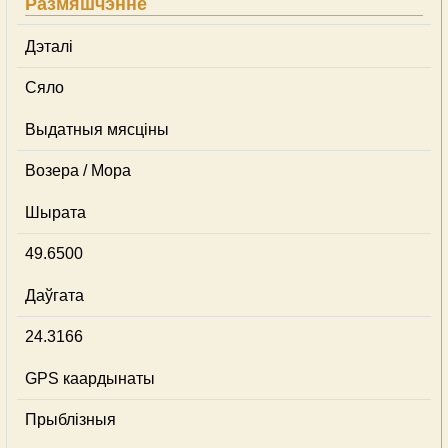
Размяшчэнне
Дэталі
Сяло
Выдатныя мясціны
Возера / Мора
Шырата
49.6500
Даўгата
24.3166
GPS каардынаты
Прыблізныя