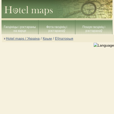
Гасцініцы і рэстараны
Фота гасцініц і
Пошук гасцініц і
на карце
рэстаранаў
рэстаранаў
Hotel maps / Украіна
/
Крым
/
Еўпаторыя