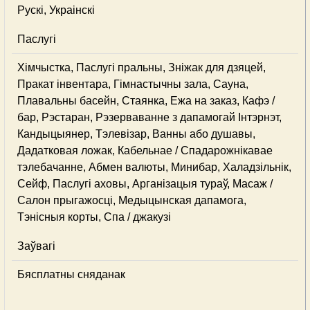
Рускі, Украінскі
Паслугі
Хімчыстка, Паслугі пральны, Зніжак для дзяцей,
Пракат інвентара, Гімнастычны зала, Сауна,
Плавальны басейн, Стаянка, Ежа на заказ, Кафэ /
бар, Рэстаран, Рэзерваванне з дапамогай Інтэрнэт,
Кандыцыянер, Тэлевізар, Ванны або душавы,
Дадатковая ложак, Кабельнае / Спадарожнiкавае
тэлебачанне, Абмен валюты, Минибар, Халадзільнік,
Сейф, Паслугі аховы, Арганізацыя тураў, Масаж /
Салон прыгажосці, Медыцынская дапамога,
Тэнісныя корты, Спа / джакузі
Заўвагі
Бясплатны сняданак