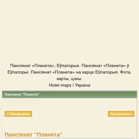
Пансіянат «Планета», Еўпаторыя. Пансіянат «Планета» ў
Еўпаторыі. Пансіянат «Планета» на карце Еўпаторыя. Фота,
карты, цэны.
Hotel maps / Украіна
Пансіянат "Планета"
« Папярэднія
Наступныя »
Пансіянат "Планета"