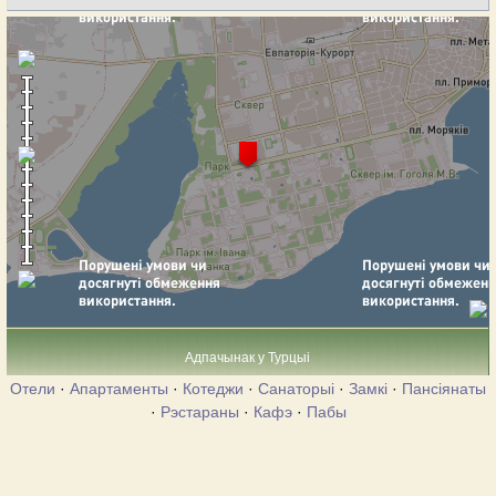
Адпачынак у Турцыі
Отели
·
Апартаменты
·
Котеджи
·
Санаторыі
·
Замкі
·
Пансіянаты
·
Рэстараны
·
Кафэ
·
Пабы