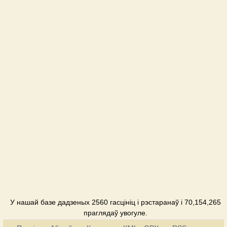
У нашай базе дадзеных 2560 гасцініц і рэстаранаў і 70,154,265
праглядаў увогуле.