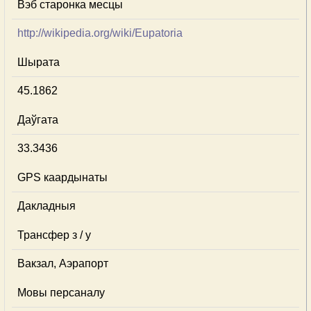
Вэб старонка месцы
http://wikipedia.org/wiki/Eupatoria
Шырата
45.1862
Даўгата
33.3436
GPS каардынаты
Дакладныя
Трансфер з / у
Вакзал, Аэрапорт
Мовы персаналу