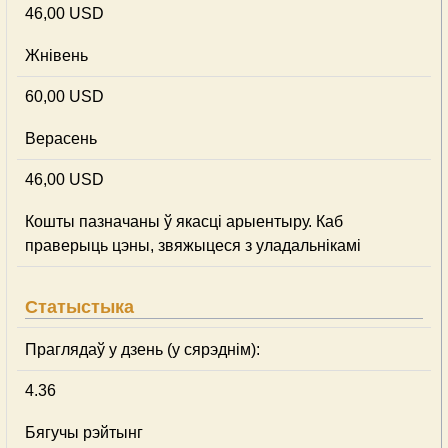
46,00 USD
Жнівень
60,00 USD
Верасень
46,00 USD
Кошты пазначаны ў якасці арыентыру. Каб
праверыць цэны, звяжыцеся з уладальнікамі
Статыстыка
Праглядаў у дзень (у сярэднім):
4.36
Бягучы рэйтынг