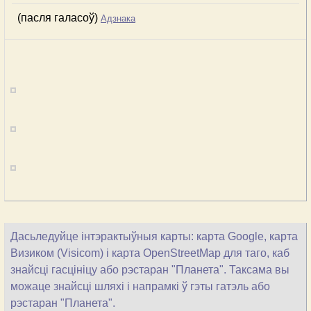
(пасля галасоў)
Адзнака
Дасьледуйце інтэрактыўныя карты: карта Google, карта
Визиком (Visicom) і карта OpenStreetMap для таго, каб
знайсці гасцініцу або рэстаран "Планета". Таксама вы
можаце знайсці шляхі і напрамкі ў гэты гатэль або
рэстаран "Планета".