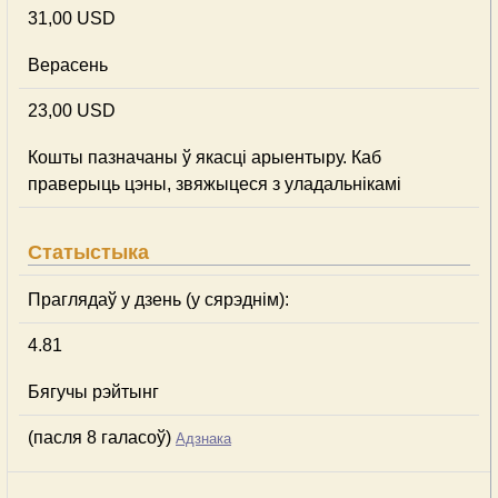
31,00 USD
Верасень
23,00 USD
Кошты пазначаны ў якасці арыентыру. Каб
праверыць цэны, звяжыцеся з уладальнікамі
Статыстыка
Праглядаў у дзень (у сярэднім):
4.81
Бягучы рэйтынг
(пасля 8 галасоў)
Адзнака