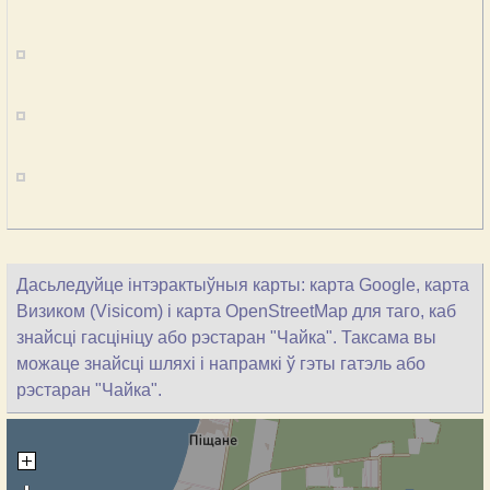
Дасьледуйце інтэрактыўныя карты: карта Google, карта
Визиком (Visicom) і карта OpenStreetMap для таго, каб
знайсці гасцініцу або рэстаран "Чайка". Таксама вы
можаце знайсці шляхі і напрамкі ў гэты гатэль або
рэстаран "Чайка".