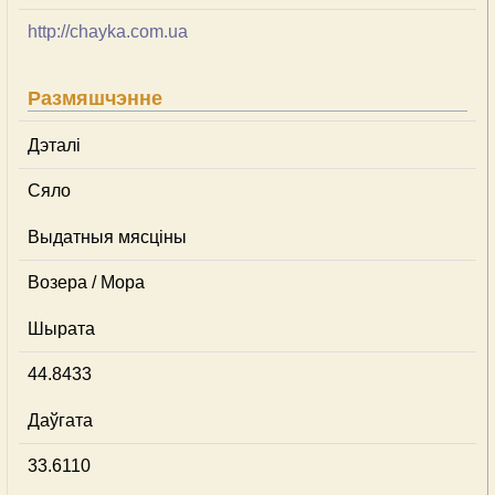
http://chayka.com.ua
Размяшчэнне
Дэталі
Сяло
Выдатныя мясціны
Возера / Мора
Шырата
44.8433
Даўгата
33.6110