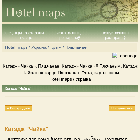
Гасцініцы і рэстараны
Фота гасцініц і
Пошук гасцініц і
на карце
рэстаранаў
рэстаранаў
Hotel maps / Украіна
/
Крым
/
Пяшчанае
Катэдж «Чайка», Пяшчанае. Катэдж «Чайка» ў Пясчаным. Катэдж
«Чайка» на карце Пяшчанае. Фота, карты, цэны.
Hotel maps / Украіна
Катэдж "Чайка"
« Папярэднія
Наступныя »
Катэдж "Чайка"
Коттедж для семейного отдыха "ЧАЙКА" находится