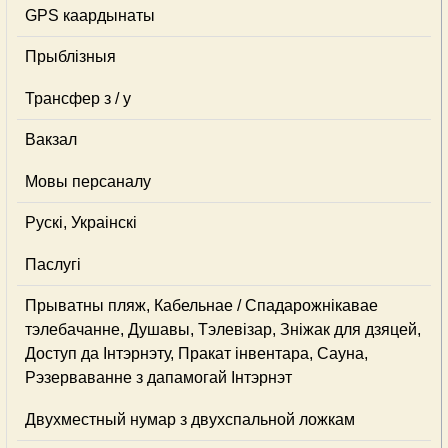
GPS каардынаты
Прыблізныя
Трансфер з / у
Вакзал
Мовы персаналу
Рускі, Украінскі
Паслугі
Прыватны пляж, Кабельнае / Спадарожнiкавае
тэлебачанне, Душавы, Тэлевізар, Зніжак для дзяцей,
Доступ да Інтэрнэту, Пракат інвентара, Сауна,
Рэзерваванне з дапамогай Інтэрнэт
Двухместный нумар з двухспальной ложкам