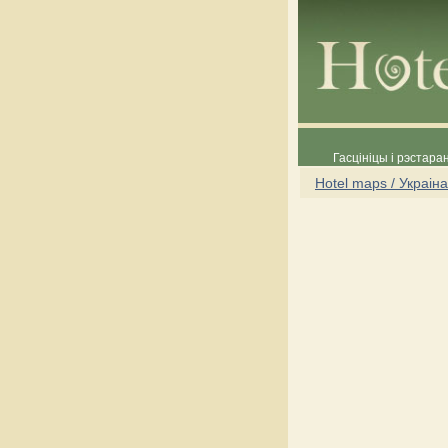
Гасцініцы і рэстара
Hotel maps / Украіна