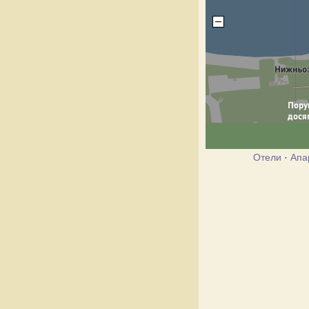
Отели
·
Апа