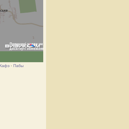
Кафэ
·
Пабы