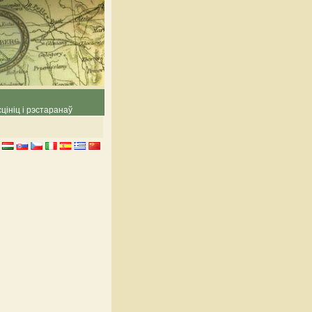
цініц і рэстаранаў