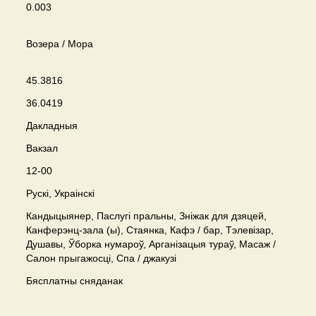
0.003
Возера / Мора
45.3816
36.0419
Дакладныя
Вакзал
12-00
Рускі, Украінскі
Кандыцыянер, Паслугі пральны, Зніжак для дзяцей,
Канферэнц-зала (ы), Стаянка, Кафэ / бар, Тэлевізар,
Душавы, Ўборка нумароў, Арганізацыя тураў, Масаж /
Салон прыгажосці, Спа / джакузі
Бясплатны сняданак