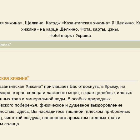
ая хижина», Щелкино. Катэдж «Казантипская хижина» ў Щелкино. К
хижина» на карце Щелкино. Фота, карты, цэны.
Hotel maps / Украіна
ижина"
ская хижина"
азантипская Хижина" приглашает Вас отдохнуть, в Крыму, на
 моря, в крае солнца и ласкового моря, в крае целебных иловых
енных трав и минеральной воды. В особых природных
овского побережья, физическое и душевное выздоровление
ностью. Здесь, Вы насладитесь тишиной, плеском прибрежных
ц, чистотой воздуха, напоенного ароматом степных трав и
м солнца.