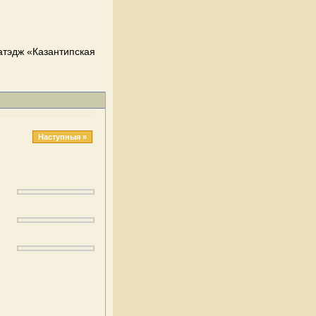
атэдж «Казантипская
Наступныя »