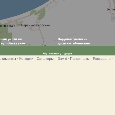
Адпачынак у Турцыі
ртаменты
·
Котеджи
·
Санаторыі
·
Замкі
·
Пансіянаты
·
Рэстараны
·