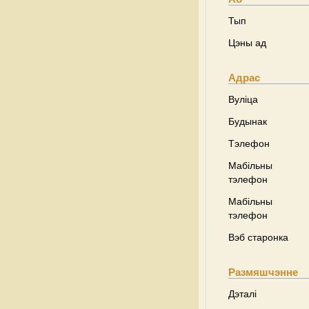
Тып
Цэны ад
Адрас
Вуліца
Будынак
Тэлефон
Мабільны
тэлефон
Мабільны
тэлефон
Вэб старонка
Размяшчэнне
Дэталі