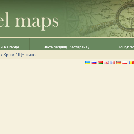
ны на карце
Фота гасцініц і рэстаранаў
Пошук гас
/
Крым
/
Щелкино