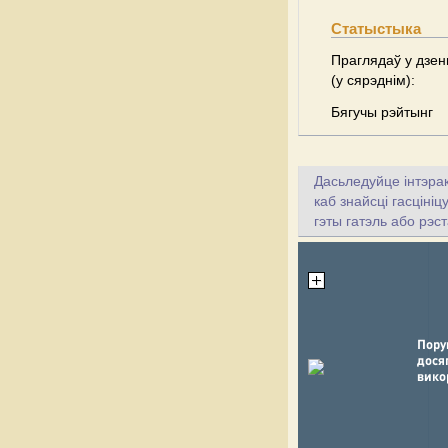
Статыстыка
Праглядаў у дзен
(у сярэднім):
Бягучы рэйтынг
Дасьледуйце інтэрак
каб знайсці гасціні
гэты гатэль або рэс