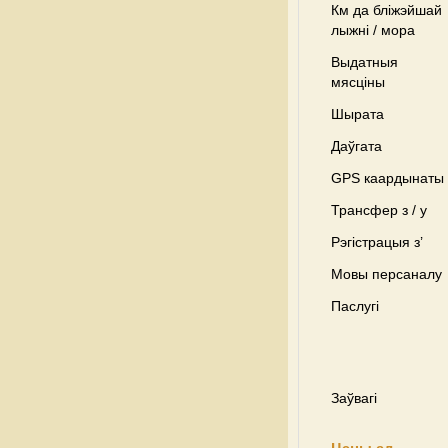
Км да бліжэйшай
лыжні / мора
Выдатныя
мясціны
Шырата
Даўгата
GPS каардынаты
Трансфер з / у
Рэгістрацыя з’
Мовы персаналу
Паслугі
Заўвагі