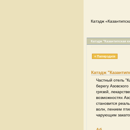
Катэдж «Казантипск
Катэдж "Казантипская х
« Папярэднія
Катэдж "Казантип
Частный отель "К
берегу Азовского
грязей, лекарств
возможностях Аз
становится реаль
волн, пением пти
чарующим закато
Аб