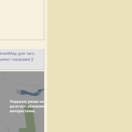
treetMap для таго,
ляхі і напрамкі ў