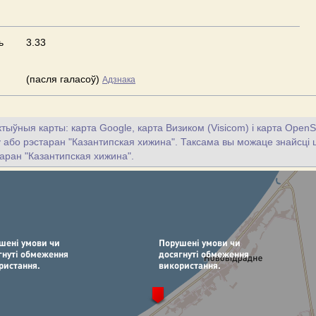
ь
3.33
(пасля галасоў)
Адзнака
тыўныя карты: карта Google, карта Визиком (Visicom) і карта OpenS
цу або рэстаран "Казантипская хижина". Таксама вы можаце знайсці ш
таран "Казантипская хижина".