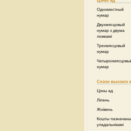
Цэны ад
Одноместный
нумар
Двухмясцовый
нумар з двума
ложкамі
Трехмясцовый
нумар
Чатырохмясцовы
нумар
Сезон высокіх 
Цэны ад
Ліпень
Жнівень
Кошты пазначаны 
уладальнікамі