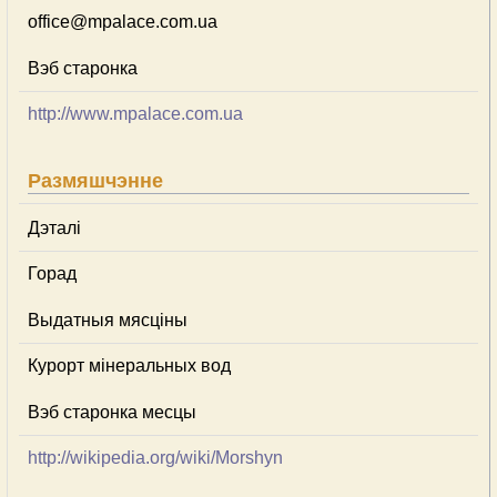
office@mpalace.com.ua
Вэб старонка
http://www.mpalace.com.ua
Размяшчэнне
Дэталі
Горад
Выдатныя мясціны
Курорт мінеральных вод
Вэб старонка месцы
http://wikipedia.org/wiki/Morshyn