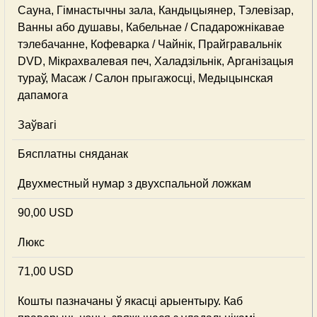
Сауна, Гімнастычны зала, Кандыцыянер, Тэлевізар,
Ванны або душавы, Кабельнае / Спадарожнiкавае
тэлебачанне, Кофеварка / Чайнік, Прайгравальнік
DVD, Мікрахвалевая печ, Халадзільнік, Арганізацыя
тураў, Масаж / Салон прыгажосці, Медыцынская
дапамога
Заўвагі
Бясплатны сняданак
Двухместный нумар з двухспальной ложкам
90,00 USD
Люкс
71,00 USD
Кошты пазначаны ў якасці арыентыру. Каб