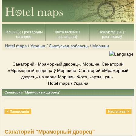
Гасцініцы і рэстараны
Фота гасцініц і
Пошук гасцініц і
на карце
рэстаранаў
рэстаранаў
Hotel maps / Украіна
/
Львоўская вобласць
/
Моршин
Cанаторий «Мраморный дворец», Моршин. Cанаторий
«Мраморный дворец» ў Моршине. Cанаторий «Мраморный
дворец» на карце Моршин. Фота, карты, цэны.
Hotel maps / Украіна
Cанаторий "Мраморный дворец"
« Папярэднія
Наступныя »
Cанаторий "Мраморный дворец"