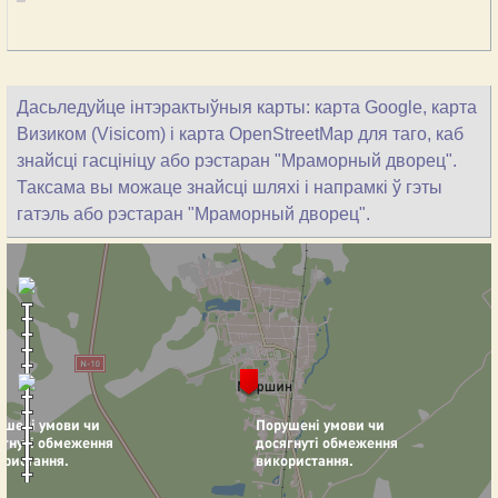
Дасьледуйце інтэрактыўныя карты: карта Google, карта
Визиком (Visicom) і карта OpenStreetMap для таго, каб
знайсці гасцініцу або рэстаран "Мраморный дворец".
Таксама вы можаце знайсці шляхі і напрамкі ў гэты
гатэль або рэстаран "Мраморный дворец".