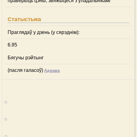
праверыць цэны, звяжыцеся з уладальнікамі
Статыстыка
Праглядаў у дзень (у сярэднім):
6.95
Бягучы рэйтынг
(пасля галасоў)
Адзнака