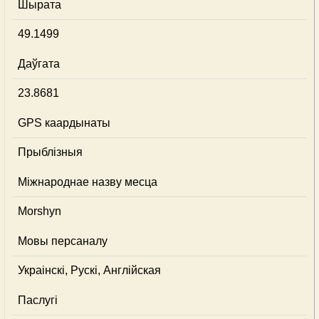
Шырата
49.1499
Даўгата
23.8681
GPS каардынаты
Прыблізныя
Міжнароднае назву месца
Morshyn
Мовы персаналу
Украінскі, Рускі, Англійская
Паслугі