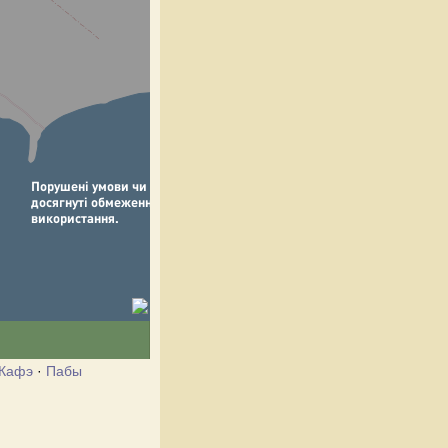
Кафэ
·
Пабы