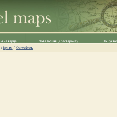
ны на карце
Фота гасцініц і рэстаранаў
Пошук гас
/
Крым
/
Кактэбель