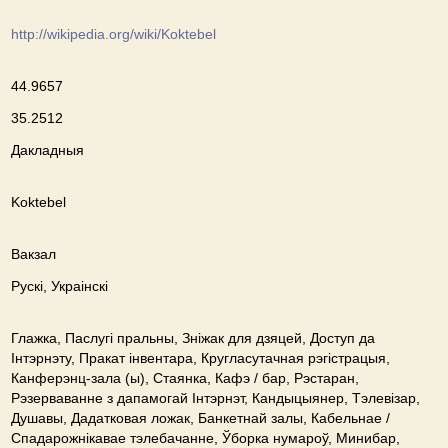
http://wikipedia.org/wiki/Koktebel
44.9657
35.2512
Дакладныя
Koktebel
Вакзал
Рускі, Украінскі
Глажка, Паслугі пральны, Зніжак для дзяцей, Доступ да
Інтэрнэту, Пракат інвентара, Кругласутачная рэгістрацыя,
Канферэнц-зала (ы), Стаянка, Кафэ / бар, Рэстаран,
Рэзерваванне з дапамогай Інтэрнэт, Кандыцыянер, Тэлевізар,
Душавы, Дадатковая ложак, Банкетнай залы, Кабельнае /
Спадарожнiкавае тэлебачанне, Ўборка нумароў, Минибар,