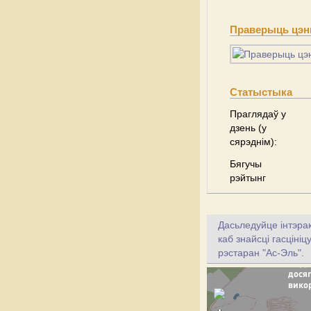
Праверыць цэны
Статыстыка
Праглядаў у
дзень (у
сярэднім):
Бягучы
рэйтынг
Дасьледуйце інтэрак
каб знайсці гасціні
рэстаран "Ас-Эль".