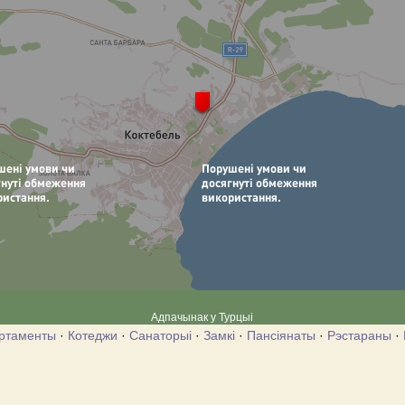
Адпачынак у Турцыі
ртаменты
·
Котеджи
·
Санаторыі
·
Замкі
·
Пансіянаты
·
Рэстараны
·