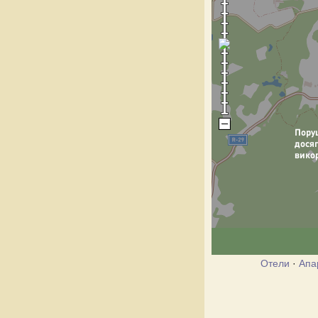
Отели
·
Апа