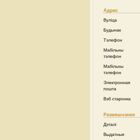
Адрас
Вуліца
Будынак
Тэлефон
Мабільны
тэлефон
Мабільны
тэлефон
Электронная
пошта
Вэб старонка
Размяшчэнне
Дэталі
Выдатныя