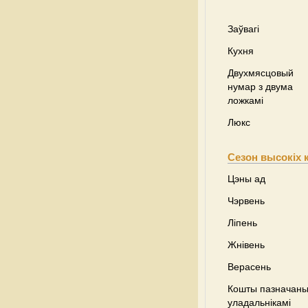
Заўвагі
Кухня
Двухмясцовый
нумар з двума
ложкамі
Люкс
Сезон высокіх 
Цэны ад
Чэрвень
Ліпень
Жнівень
Верасень
Кошты пазначаны 
уладальнікамі