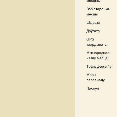
мясціны
Вэб старонка
месцы
Шырата
Даўгата
GPS
каардынаты
Міжнароднае
назву месца
Трансфер з / у
Мовы
персаналу
Паслугі