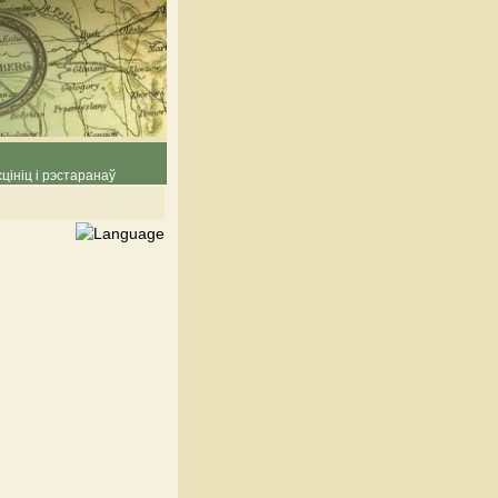
цініц і рэстаранаў