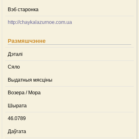
Вэб старонка
http://chaykalazurnoe.com.ua
Размяшчэнне
Дэталі
Сяло
Выдатныя мясціны
Возера / Мора
Шырата
46.0789
Даўгата