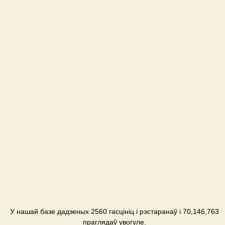
У нашай базе дадзеных 2560 гасцініц і рэстаранаў і 70,146,763
праглядаў увогуле.