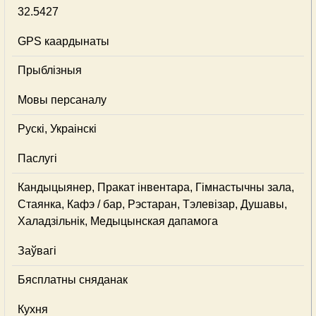
32.5427
GPS каардынаты
Прыблізныя
Мовы персаналу
Рускі, Украінскі
Паслугі
Кандыцыянер, Пракат інвентара, Гімнастычны зала,
Стаянка, Кафэ / бар, Рэстаран, Тэлевізар, Душавы,
Халадзільнік, Медыцынская дапамога
Заўвагі
Бясплатны сняданак
Кухня