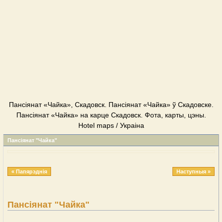
Пансіянат «Чайка», Скадовск. Пансіянат «Чайка» ў Скадовске.
Пансіянат «Чайка» на карце Скадовск. Фота, карты, цэны.
Hotel maps / Украіна
Пансіянат "Чайка"
« Папярэднія
Наступныя »
Пансіянат "Чайка"