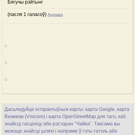
Бягучы рэйтынг
(пасля 1 галасоў)
Адзнака
Дасьледуйце інтэрактыўныя карты: карта Google, карта
Визиком (Visicom) і карта OpenStreetMap для таго, каб
знайсці гасцініцу або рэстаран "Чайка". Таксама вы
можаце знайсці шляхі і напрамкі ў гэты гатэль або