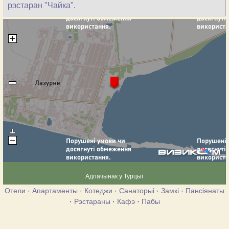
рэстаран "Чайка".
Адпачынак у Турцыі
Отели
·
Апартаменты
·
Котеджи
·
Санаторыі
·
Замкі
·
Пансіянаты
·
Рэстараны
·
Кафэ
·
Пабы