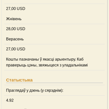
27,00 USD
Жнівень
28,00 USD
Верасень
27,00 USD
Кошты пазначаны ў якасці арыентыру. Каб
праверыць цэны, звяжыцеся з уладальнікамі
Статыстыка
Праглядаў у дзень (у сярэднім):
4.92