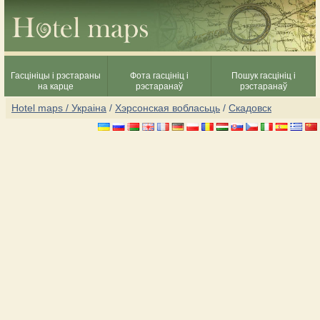
Гасцініцы і рэстараны
Фота гасцініц і
Пошук гасцініц і
на карце
рэстаранаў
рэстаранаў
Hotel maps / Украіна
/
Хэрсонская вобласьць
/
Скадовск