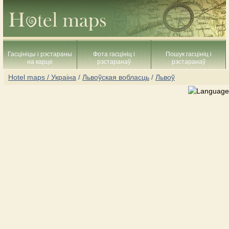
Гасцініцы і рэстараны
Фота гасцініц і
Пошук гасцініц і
на карце
рэстаранаў
рэстаранаў
Hotel maps / Украіна
/
Львоўская вобласць
/
Львоў