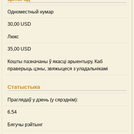
Одноместный нумар
30,00 USD
Люкс
35,00 USD
Кошты пазначаны ў якасці арыентыру. Каб
праверыць цэны, звяжыцеся з уладальнікамі
Статыстыка
Праглядаў у дзень (у сярэднім):
6.54
Бягучы рэйтынг