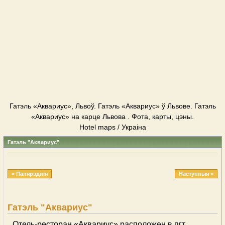
Гатэль «Аквариус», Львоў. Гатэль «Аквариус» ў Львове. Гатэль
«Аквариус» на карце Львова . Фота, карты, цэны.
Hotel maps / Украіна
Гатэль "Аквариус"
« Папярэднія
Наступныя »
Гатэль "Аквариус"
Отель-ресторан «Аквариус» расположен в пгт.