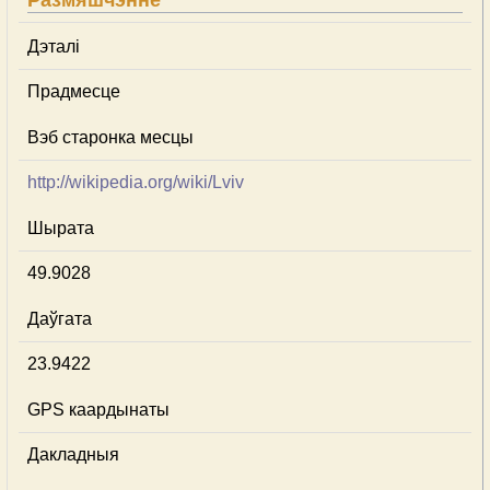
Размяшчэнне
Дэталі
Прадмесце
Вэб старонка месцы
http://wikipedia.org/wiki/Lviv
Шырата
49.9028
Даўгата
23.9422
GPS каардынаты
Дакладныя