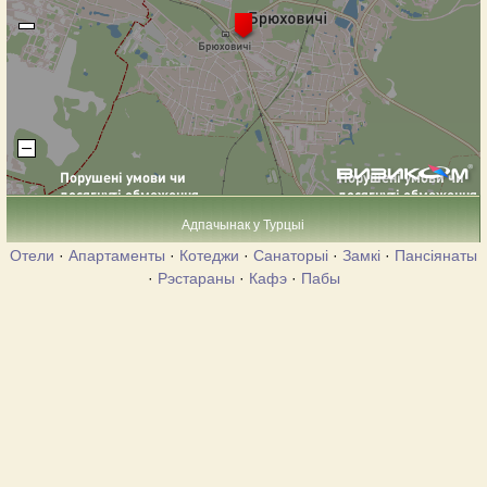
Адпачынак у Турцыі
Отели
·
Апартаменты
·
Котеджи
·
Санаторыі
·
Замкі
·
Пансіянаты
·
Рэстараны
·
Кафэ
·
Пабы