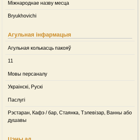
Міжнароднае назву месца
Bryukhovichi
Агульная інфармацыя
Агульная колькасць пакояў
11
Мовы персаналу
Украінскі, Рускі
Паслугі
Рэстаран, Кафэ / бар, Стаянка, Тэлевізар, Ванны або
душавы
Цэны ад