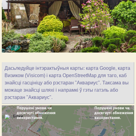
Дасьледуйце інтэрактыўныя карты: карта Google, карта
Визиком (Visicom) і карта OpenStreetMap для таго, каб
знайсці гасцініцу або рэстаран "Аквариус". Таксама вы
можаце знайсці шляхі і напрамкі ў гэты гатэль або
рэстаран "Аквариус".