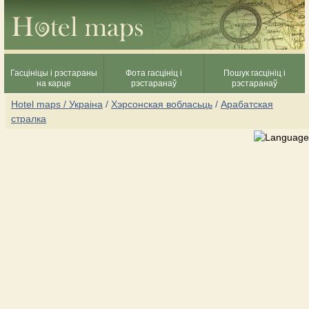
Гасцініцы і рэстараны
Фота гасцініц і
Пошук гасцініц і
на карце
рэстаранаў
рэстаранаў
Hotel maps / Украіна
/
Хэрсонская вобласьць
/
Арабатская
стралка