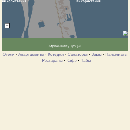
Адпачынак у Турцыі
Отели
·
Апартаменты
·
Котеджи
·
Санаторыі
·
Замкі
·
Пансіянаты
·
Рэстараны
·
Кафэ
·
Пабы