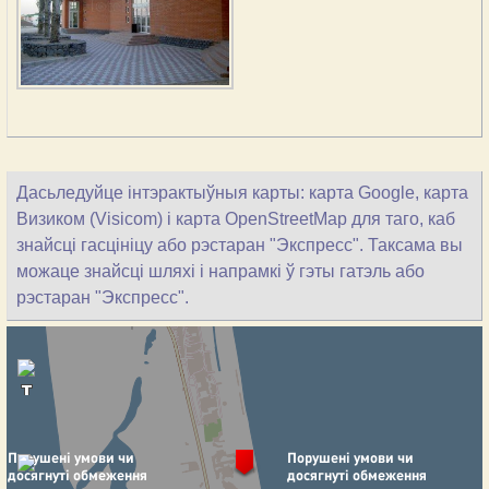
Дасьледуйце інтэрактыўныя карты: карта Google, карта
Визиком (Visicom) і карта OpenStreetMap для таго, каб
знайсці гасцініцу або рэстаран "Экспресс". Таксама вы
можаце знайсці шляхі і напрамкі ў гэты гатэль або
рэстаран "Экспресс".