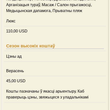
Арганізацыя тураў, Масаж / Салон прыгажосці,
Медыцынская дапамога, Прыватны пляж
Люкс
110,00 USD
Сезон высокіх коштаў
Цэны ад
Верасень
45,00 USD
Кошты пазначаны ў якасці арыентыру. Каб
праверыць цэны, звяжыцеся з уладальнікамі