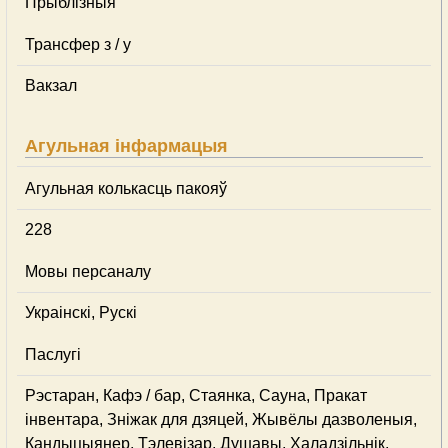
Прыблізныя
Трансфер з / у
Вакзал
Агульная інфармацыя
Агульная колькасць пакояў
228
Мовы персаналу
Украінскі, Рускі
Паслугі
Рэстаран, Кафэ / бар, Стаянка, Сауна, Пракат
інвентара, Зніжак для дзяцей, Жывёлы дазволеныя,
Кандыцыянер, Тэлевізар, Душавы, Халадзільнік,