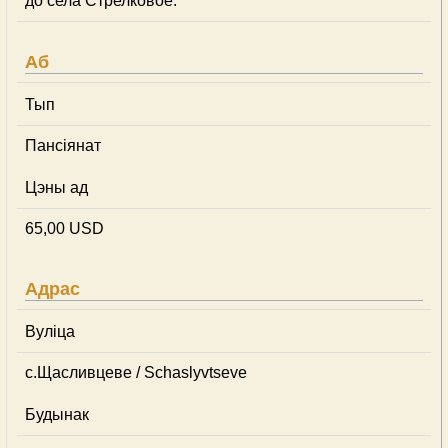
до села Стрелковое.
Аб
Тып
Пансіянат
Цэны ад
65,00 USD
Адрас
Вуліца
с.Щасливцеве / Schaslyvtseve
Будынак