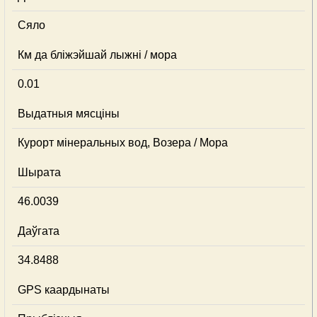
Сяло
Км да бліжэйшай лыжні / мора
0.01
Выдатныя мясціны
Курорт мінеральных вод, Возера / Мора
Шырата
46.0039
Даўгата
34.8488
GPS каардынаты