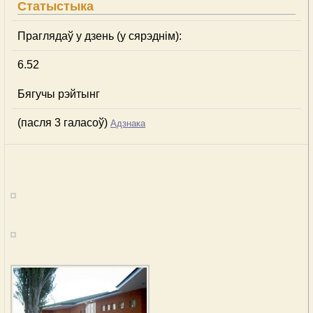
Статыстыка
Праглядаў у дзень (у сярэднім):
6.52
Бягучы рэйтынг
(пасля 3 галасоў)
Адзнака