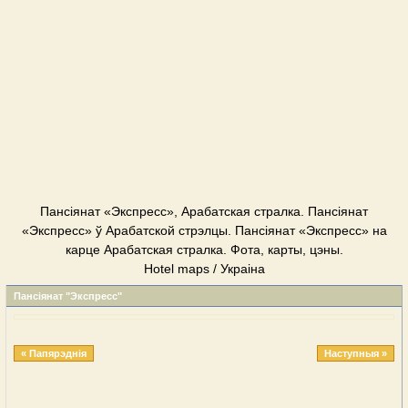
Пансіянат «Экспресс», Арабатская стралка. Пансіянат
«Экспресс» ў Арабатской стрэлцы. Пансіянат «Экспресс» на
карце Арабатская стралка. Фота, карты, цэны.
Hotel maps / Украіна
Пансіянат "Экспресс"
« Папярэднія
Наступныя »