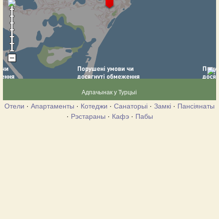
Адпачынак у Турцыі
Отели
·
Апартаменты
·
Котеджи
·
Санаторыі
·
Замкі
·
Пансіянаты
·
Рэстараны
·
Кафэ
·
Пабы