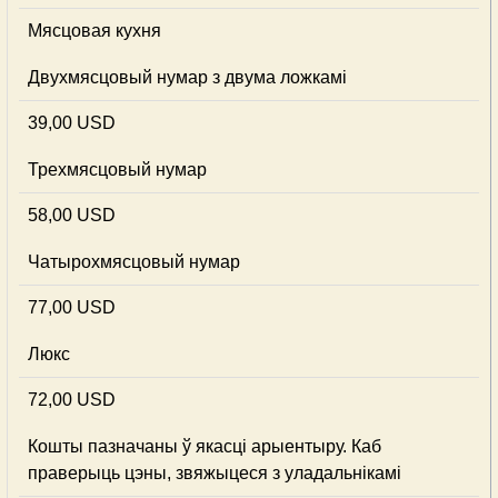
Мясцовая кухня
Двухмясцовый нумар з двума ложкамі
39,00 USD
Трехмясцовый нумар
58,00 USD
Чатырохмясцовый нумар
77,00 USD
Люкс
72,00 USD
Кошты пазначаны ў якасці арыентыру. Каб
праверыць цэны, звяжыцеся з уладальнікамі