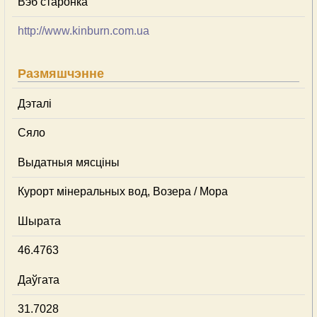
Вэб старонка
http://www.kinburn.com.ua
Размяшчэнне
Дэталі
Сяло
Выдатныя мясціны
Курорт мінеральных вод, Возера / Мора
Шырата
46.4763
Даўгата
31.7028