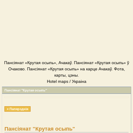
Пансіянат «Крутая осыпь», Ачакаў. Пансіянат «Крутая осыпь» ў
Очаково. Пансіянат «Крутая осыпь» на карце Ачакаў. Фота,
карты, цэны.
Hotel maps / Украіна
Пансіянат "Крутая осыпь"
« Папярэднія
Пансіянат "Крутая осыпь"