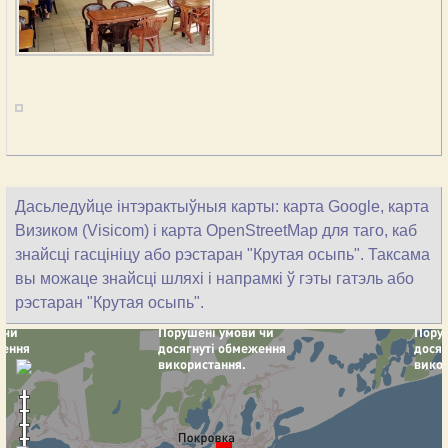
Дасьледуйце інтэрактыўныя карты: карта Google, карта
Визиком (Visicom) і карта OpenStreetMap для таго, каб
знайсці гасцініцу або рэстаран "Крутая осыпь". Таксама
вы можаце знайсці шляхі і напрамкі ў гэты гатэль або
рэстаран "Крутая осыпь".