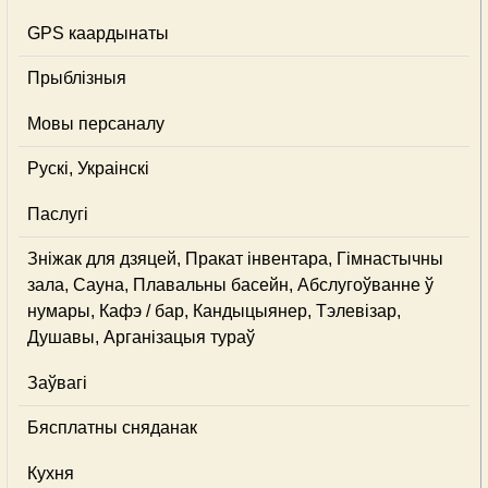
GPS каардынаты
Прыблізныя
Мовы персаналу
Рускі, Украінскі
Паслугі
Зніжак для дзяцей, Пракат інвентара, Гімнастычны
зала, Сауна, Плавальны басейн, Абслугоўванне ў
нумары, Кафэ / бар, Кандыцыянер, Тэлевізар,
Душавы, Арганізацыя тураў
Заўвагі
Бясплатны сняданак
Кухня