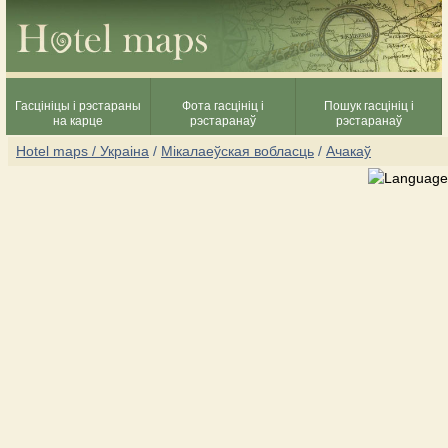
Гасцініцы і рэстараны
Фота гасцініц і
Пошук гасцініц і
на карце
рэстаранаў
рэстаранаў
Hotel maps / Украіна
/
Мікалаеўская вобласць
/
Ачакаў