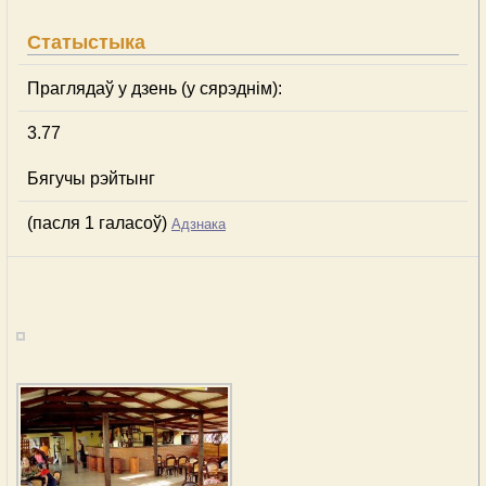
Статыстыка
Праглядаў у дзень (у сярэднім):
3.77
Бягучы рэйтынг
(пасля 1 галасоў)
Адзнака