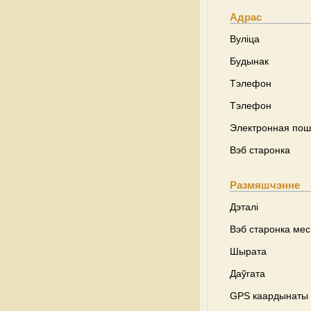
Адрас
Вуліца
Будынак
Тэлефон
Тэлефон
Электронная пош
Вэб старонка
Размяшчэнне
Дэталі
Вэб старонка ме
Шырата
Даўгата
GPS каардынаты