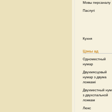
Мовы персаналу
Паслугі
Кухня
Цэны ад
Одноместный
нумар
Двухмясцовый
нумар з двума
ложкамі
Двухместный нум
з двухспальной
ложкам
Люкс