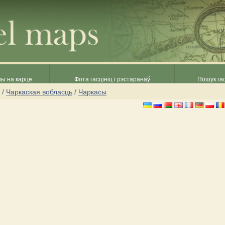
ны на карце
Фота гасцініц і рэстаранаў
Пошук гас
/
Чаркаская вобласць
/
Чаркасы