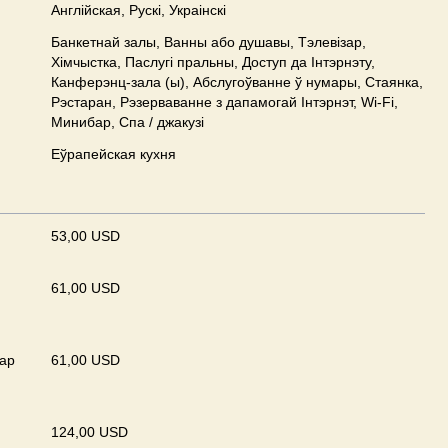
Англійская, Рускі, Украінскі
Банкетнай залы, Ванны або душавы, Тэлевізар,
Хімчыстка, Паслугі пральны, Доступ да Інтэрнэту,
Канферэнц-зала (ы), Абслугоўванне ў нумары, Стаянка,
Рэстаран, Рэзерваванне з дапамогай Інтэрнэт, Wi-Fi,
Минибар, Спа / джакузі
Еўрапейская кухня
53,00 USD
61,00 USD
ар
61,00 USD
124,00 USD