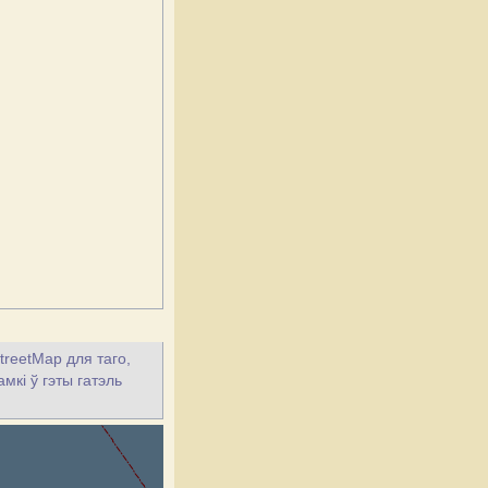
treetMap для таго,
мкі ў гэты гатэль