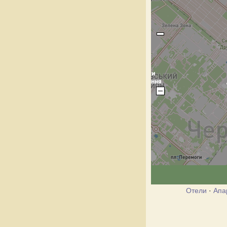
Отели
·
Апа