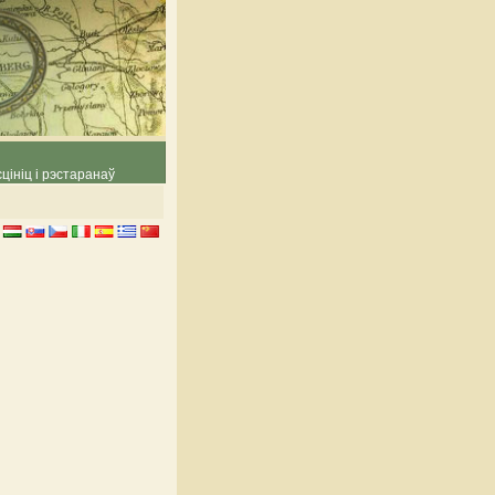
цініц і рэстаранаў