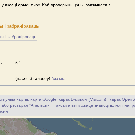
ў якасці арыентыру. Каб праверыць цэны, звяжыцеся з
 і забраніраваць
ь
5.1
(пасля 3 галасоў)
Адзнака
тыўныя карты: карта Google, карта Визиком (Visicom) і карта OpenS
цу або рэстаран "Апельсин". Таксама вы можаце знайсці шляхі і напра
син".