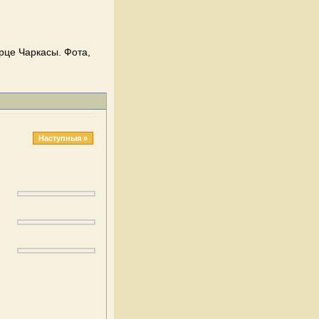
рце Чаркасы. Фота,
Наступныя »