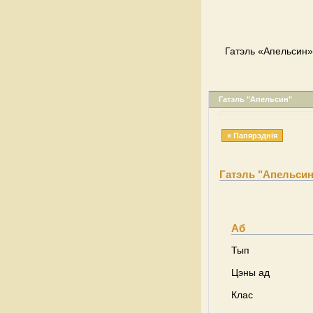
Гатэль «Апельсин»
Гатэль "Апельсин"
« Папярэднія
Гатэль "Апельсин
Аб
Тып
Цэны ад
Клас