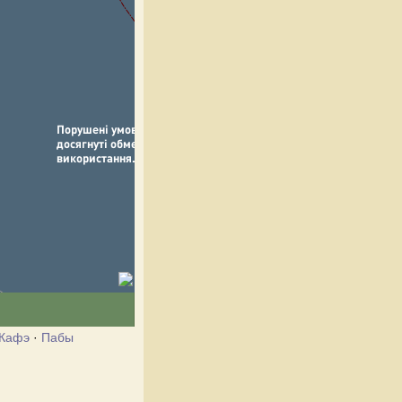
Кафэ
·
Пабы