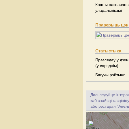
Кошты пазначаны 
уладальнікамі
Праверыць цэны
Статыстыка
Праглядаў у дзен
(у сярэднім):
Бягучы рэйтынг
Дасьледуйце інтэрак
каб знайсці гасціні
або рэстаран "Апель