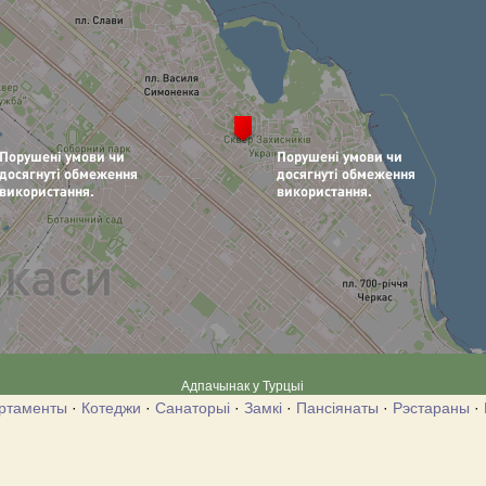
Адпачынак у Турцыі
ртаменты
·
Котеджи
·
Санаторыі
·
Замкі
·
Пансіянаты
·
Рэстараны
·