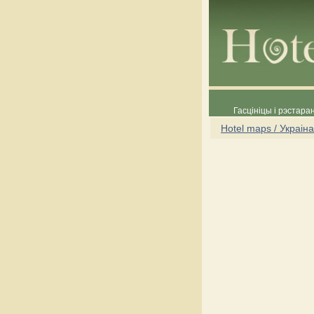
Гасцініцы і рэстара
Hotel maps / Украіна