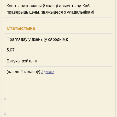
Кошты пазначаны ў якасці арыентыру. Каб
праверыць цэны, звяжыцеся з уладальнікамі
Статыстыка
Праглядаў у дзень (у сярэднім):
5.07
Бягучы рэйтынг
(пасля 2 галасоў)
Адзнака