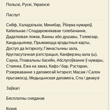
Польскі, Рускі, Украінскі
Паслугі
Сейф, Халадзільнік, Минибар, Ўборка нумароў,
Кабельнае / Спадарожнiкавае тэлебачанне,
Дадатковая ложак, Ванны або душавы, Тэлевізар,
Кандыцыянер, Прымаюцца крэдытныя карты,
Доступ да Інтэрнэту, Гімнастычны зала,
Кругласутачная рэгістрацыя, Канферэнц-зала (ы),
Сауна, Плавальны басейн, Абслугоўванне ў нумары,
Стаянка, Ежа на заказ, Кафэ / бар, Рэстаран,
Рэзерваванне з дапамогай Інтэрнэт, Масаж / Салон
прыгажосці, Медыцынская дапамога, Спа / джакузі
Заўвагі
Бясплатны сняданак
Кухня