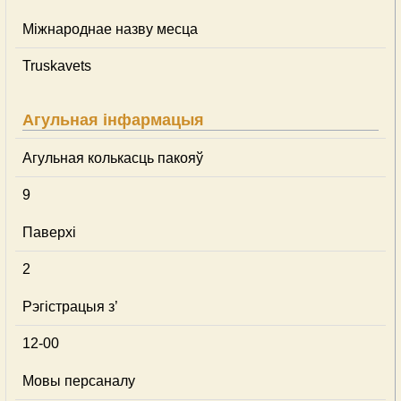
Міжнароднае назву месца
Truskavets
Агульная інфармацыя
Агульная колькасць пакояў
9
Паверхі
2
Рэгістрацыя з’
12-00
Мовы персаналу