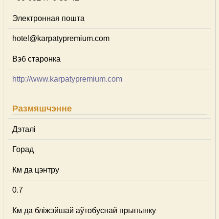
Электронная пошта
hotel@karpatypremium.com
Вэб старонка
http://www.karpatypremium.com
Размяшчэнне
Дэталі
Горад
Км да цэнтру
0.7
Км да бліжэйшай аўтобуснай прыпынку