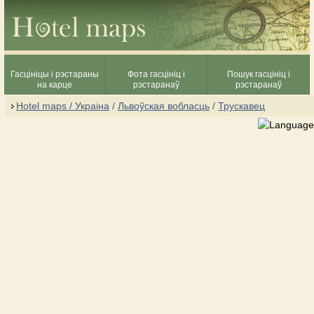
Гасцініцы і рэстараны
Фота гасцініц і
Пошук гасцініц і
на карце
рэстаранаў
рэстаранаў
Hotel maps / Украіна
/
Львоўская вобласць
/
Трускавец