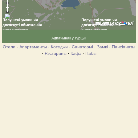
Адпачынак у Турцыі
Отели
·
Апартаменты
·
Котеджи
·
Санаторыі
·
Замкі
·
Пансіянаты
·
Рэстараны
·
Кафэ
·
Пабы