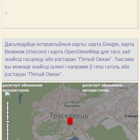
Дасьледуйце інтэрактыўныя карты: карта Google, карта
Визиком (Visicom) і карта OpenStreetMap для таго, каб
знайсці гасцініцу або рэстаран "Пятый Океан". Таксама
вы можаце знайсці шляхі і напрамкі ў гэты гатэль або
рэстаран "Пятый Океан".