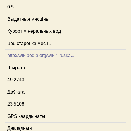
0.5
Выдатныя мясціны
Курорт мінеральных вод
Вэб старонка месцы
http://wikipedia.org/wiki/Truska...
Шырата
49.2743
Даўгата
23.5108
GPS каардынаты
Дакладныя