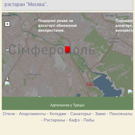
рэстаран "Москва".
Адпачынак у Турцыі
Отели
·
Апартаменты
·
Котеджи
·
Санаторыі
·
Замкі
·
Пансіянаты
·
Рэстараны
·
Кафэ
·
Пабы