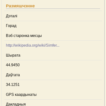
Размяшчэнне
Дэталі
Горад
Вэб старонка месцы
http://wikipedia.org/wiki/Simfer...
Шырата
44.9450
Даўгата
34.1251
GPS каардынаты
Дакладныя