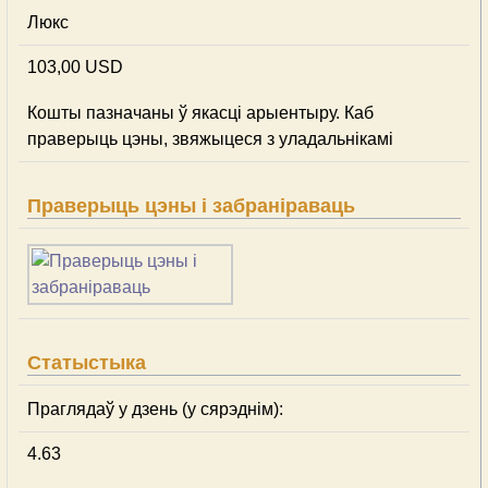
Люкс
103,00 USD
Кошты пазначаны ў якасці арыентыру. Каб
праверыць цэны, звяжыцеся з уладальнікамі
Праверыць цэны і забраніраваць
Статыстыка
Праглядаў у дзень (у сярэднім):
4.63