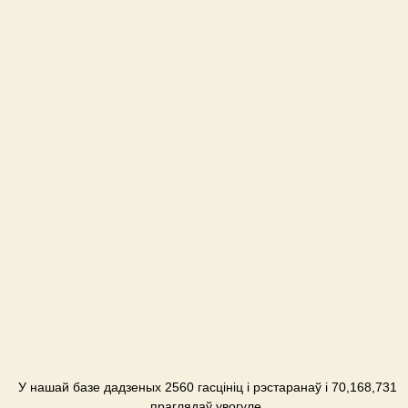
У нашай базе дадзеных 2560 гасцініц і рэстаранаў і 70,168,731
праглядаў увогуле.