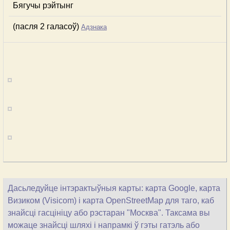
Бягучы рэйтынг
(пасля 2 галасоў)
Адзнака
Дасьледуйце інтэрактыўныя карты: карта Google, карта
Визиком (Visicom) і карта OpenStreetMap для таго, каб
знайсці гасцініцу або рэстаран "Москва". Таксама вы
можаце знайсці шляхі і напрамкі ў гэты гатэль або