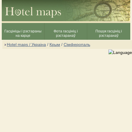
Гасцініцы і рэстараны
Фота гасцініц і
Пошук гасцініц і
на карце
рэстаранаў
рэстаранаў
Hotel maps / Украіна
/
Крым
/
Сімферопаль