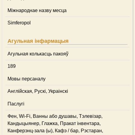
Міжнароднае назву месца
Simferopol
Агульная інфармацыя
Агульная колькасць пакояў
189
Мовы персаналу
Англійская, Рускі, Украінскі
Паслугі
Фен, Wi-Fi, Ванны або душавы, Тэлевізар,
Кандыцыянер, Глажка, Пракат інвентара,
Канферэнц-зала (ы), Кафэ / бар, Рэстаран,