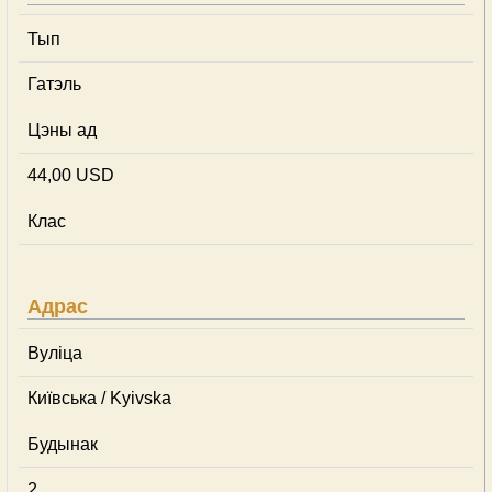
Тып
Гатэль
Цэны ад
44,00 USD
Клас
Адрас
Вуліца
Київська / Kyivska
Будынак
2