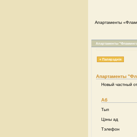
Апартаменты «Флами
Апартаменты "Фламинг
« Папярэднія
Апартаменты "Фл
Новый частный от
Аб
Тып
Цэны ад
Тэлефон