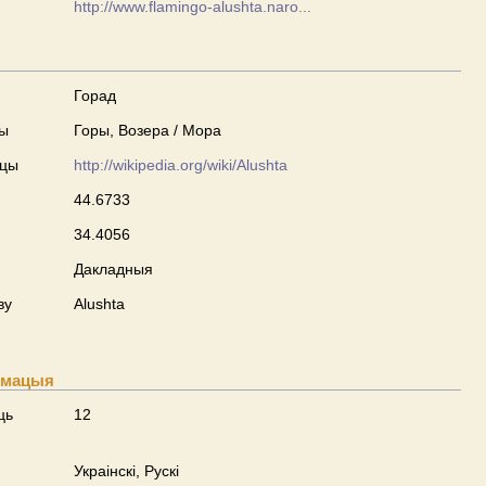
http://www.flamingo-alushta.naro...
Горад
ны
Горы, Возера / Мора
сцы
http://wikipedia.org/wiki/Alushta
44.6733
34.4056
Дакладныя
ву
Alushta
рмацыя
ць
12
Украінскі, Рускі