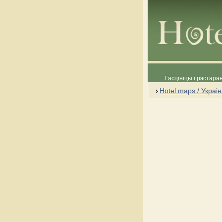
Гасцініцы і рэстара
Hotel maps / Украі