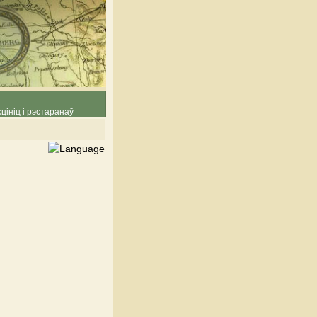
цініц і рэстаранаў