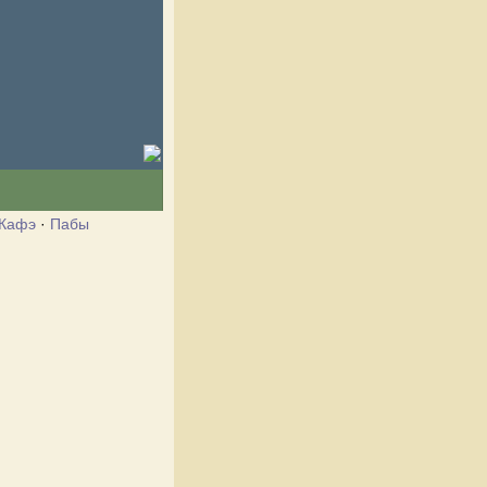
Кафэ
·
Пабы