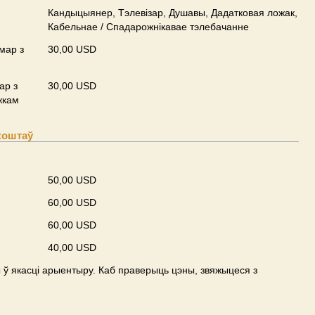
Кандыцыянер, Тэлевізар, Душавы, Дадатковая ложак,
Кабельнае / Спадарожнiкавае тэлебачанне
мар з
30,00 USD
ар з
30,00 USD
жкам
коштаў
50,00 USD
60,00 USD
60,00 USD
40,00 USD
ў якасці арыентыру. Каб праверыць цэны, звяжыцеся з