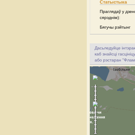
Статыстыка
Праглядаў у дзен
сярэднім):
Бягучы рэйтынг
Дасьледуйце інтэрак
каб знайсці гасціні
або рэстаран "Флам