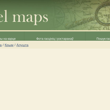
ны на карце
Фота гасцініц і рэстаранаў
Пошук гас
на
/
Крым
/
Алушта