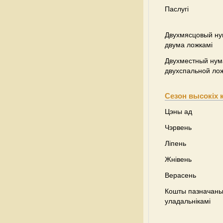
Паслугі
Двухмясцовый ну
двума ложкамі
Двухместный нум
двухспальной ло
Сезон высокіх 
Цэны ад
Чэрвень
Ліпень
Жнівень
Верасень
Кошты пазначаны 
уладальнікамі