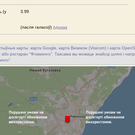
ь (у
3.99
(пасля галасоў)
Адзнака
тыўныя карты: карта Google, карта Визиком (Visicom) і карта OpenS
цу або рэстаран "Фламинго". Таксама вы можаце знайсці шляхі і напра
инго".