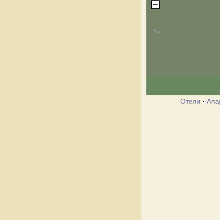
Отели
·
Апа