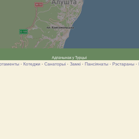
Адпачынак у Турцыі
ртаменты
·
Котеджи
·
Санаторыі
·
Замкі
·
Пансіянаты
·
Рэстараны
·