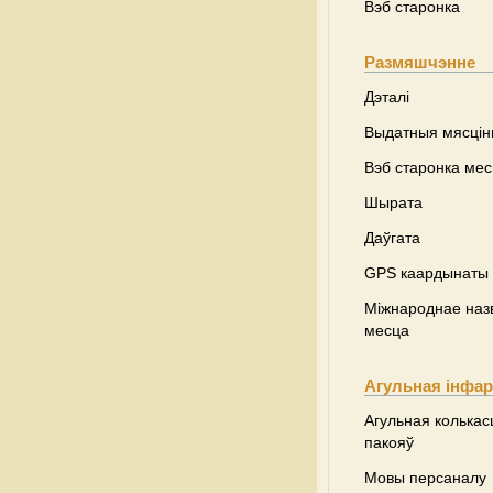
Вэб старонка
Размяшчэнне
Дэталі
Выдатныя мясці
Вэб старонка ме
Шырата
Даўгата
GPS каардынаты
Міжнароднае наз
месца
Агульная інфа
Агульная колькас
пакояў
Мовы персаналу