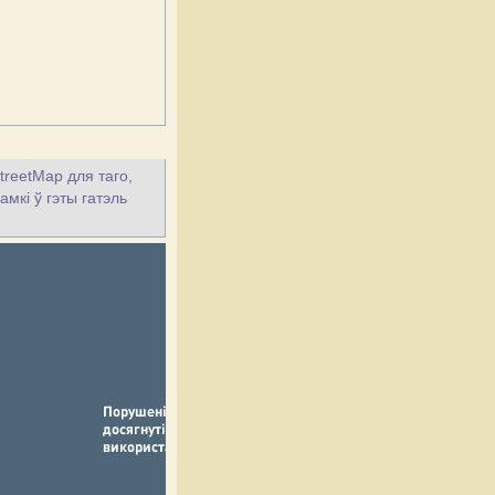
treetMap для таго,
мкі ў гэты гатэль