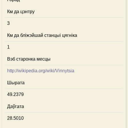
Км да цэнтру
3
Км да бліжэйшай станцыі цягніка
1
Вэб старонка месцы
http://wikipedia.org/wiki/Vinnytsia
Шырата
49.2379
Даўгата
28.5010