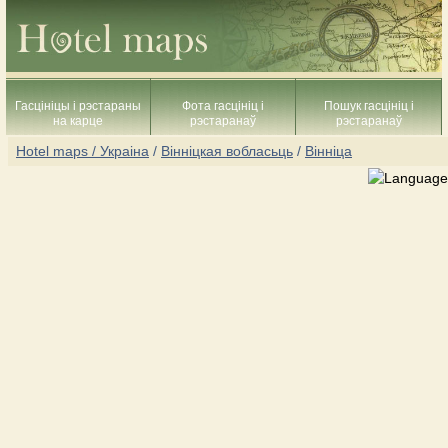
Гасцініцы і рэстараны
Фота гасцініц і
Пошук гасцініц і
на карце
рэстаранаў
рэстаранаў
Hotel maps / Украіна
/
Вінніцкая вобласьць
/
Вінніца