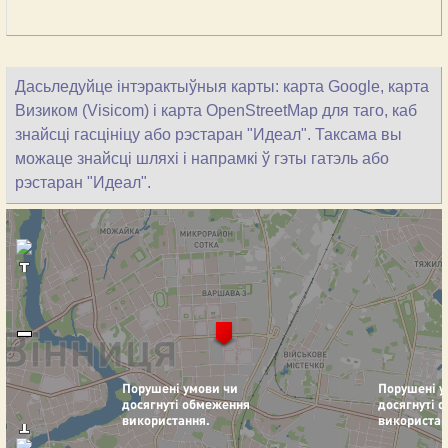
Дасьледуйце інтэрактыўныя карты: карта Google, карта
Визиком (Visicom) і карта OpenStreetMap для таго, каб
знайсці гасцініцу або рэстаран "Идеал". Таксама вы
можаце знайсці шляхі і напрамкі ў гэты гатэль або
рэстаран "Идеал".