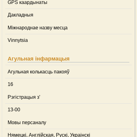
GPS каардынаты
Дакладныя
Міжнароднае назву месца
Vinnytsia
Агульная інфармацыя
Агульная колькасць пакояў
16
Рэгістрацыя з’
13-00
Мовы персаналу
Нямецкі, Англійская, Рускі, Украінскі