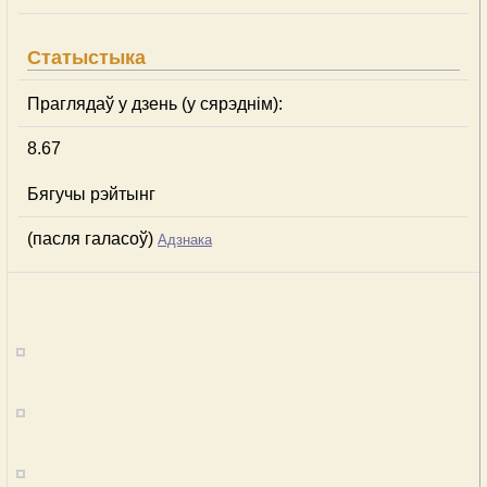
Статыстыка
Праглядаў у дзень (у сярэднім):
8.67
Бягучы рэйтынг
(пасля галасоў)
Адзнака