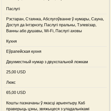
Паслугі
Рэстаран, Стаянка, Абслугоўванне ў нумары, Сауна,
Доступ да Інтэрнэту, Паслугі пральны, Тэлевізар,
Ванны або душавы, Wi-Fi, Паслугі аховы
Кухня
Еўрапейская кухня
Двухместный нумар з двухспальной ложкам
25,00 USD
Люкс
65,00 USD
Кошты пазначаны ў якасці арыентыру. Каб
праверыць цэны, звяжыцеся з уладальнікамі