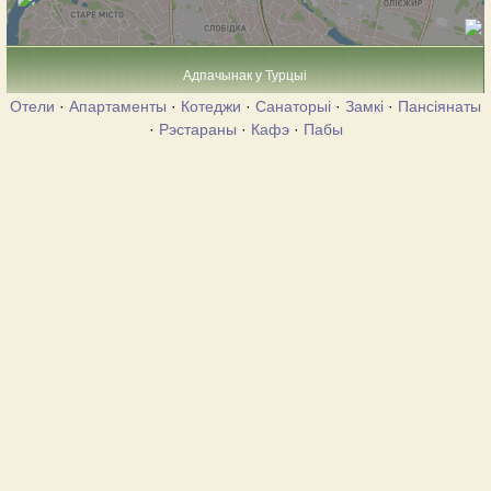
Адпачынак у Турцыі
Отели
·
Апартаменты
·
Котеджи
·
Санаторыі
·
Замкі
·
Пансіянаты
·
Рэстараны
·
Кафэ
·
Пабы