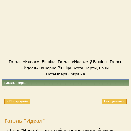
Гатэль «Идеал», Вінніца. Гатэль «Идеал» ў Вінніцы. Гатэль
«Идеал» на карце Вінніца. Фота, карты, цэны.
Hotel maps / Украіна
Гатэль "Идеал"
« Папярэднія
Наступныя »
Гатэль "Идеал"
Отель “Идеал” - это тихий и гостеприимный мини-