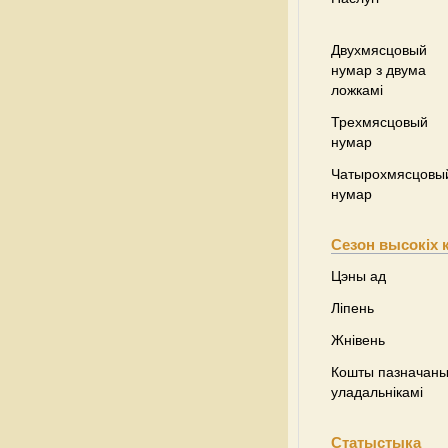
Двухмясцовый
нумар з двума
ложкамі
Трехмясцовый
нумар
Чатырохмясцовы
нумар
Сезон высокіх 
Цэны ад
Ліпень
Жнівень
Кошты пазначаны 
уладальнікамі
Статыстыка