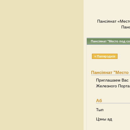
Пансіянат «Мест
Панс
Пансіянат "Место под с
« Папярэднія
Пансіянат "Место
Приглашаем Вас 
Железного Порта,
Аб
Тып
Цэны ад