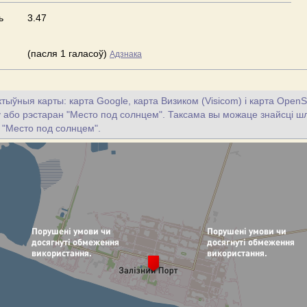
ь
3.47
(пасля 1 галасоў)
Адзнака
тыўныя карты: карта Google, карта Визиком (Visicom) і карта OpenS
цу або рэстаран "Место под солнцем". Таксама вы можаце знайсці шля
 "Место под солнцем".