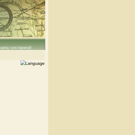
цініц і рэстаранаў