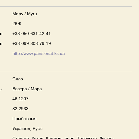
Миру / Myru
26Ж
он
+38-050-631-42-41
он
+38-099-308-79-19
http://www.pansionat.ks.ua
Сяло
ны
Возера / Мора
46.1207
32.2933
Прыблізныя
Украінскі, Рускі
Стаянка, Кухня, Кандыцыянер, Тэлевізар, Душавы,