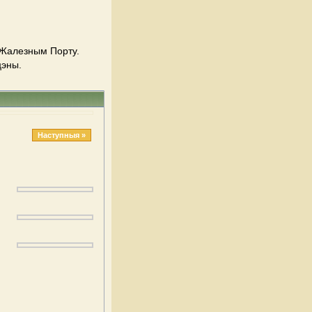
 Жалезным Порту.
цэны.
Наступныя »