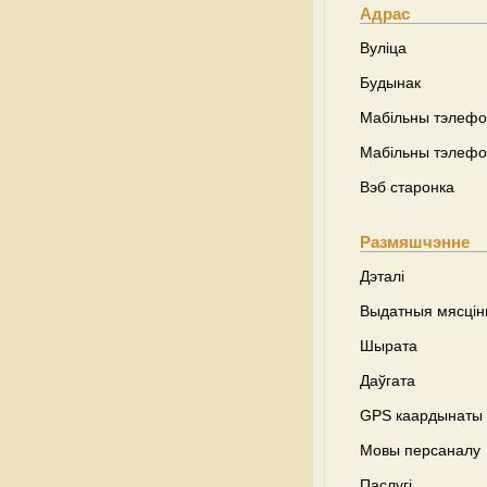
Адрас
Вуліца
Будынак
Мабільны тэлеф
Мабільны тэлеф
Вэб старонка
Размяшчэнне
Дэталі
Выдатныя мясці
Шырата
Даўгата
GPS каардынаты
Мовы персаналу
Паслугі