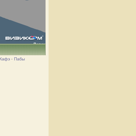
Кафэ
·
Пабы