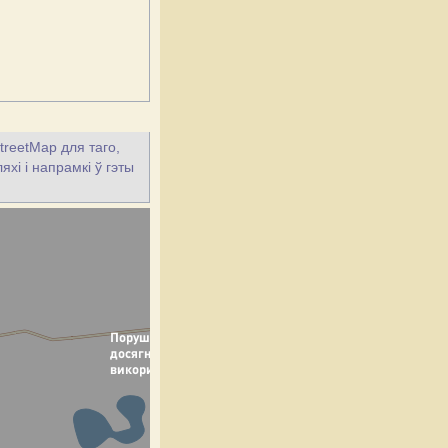
treetMap для таго,
хі і напрамкі ў гэты