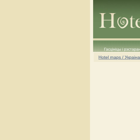
Гасцініцы і рэстара
Hotel maps / Украіна