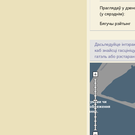
Праглядаў у дзен
(у сярэднім):
Бягучы рэйтынг
Дасьледуйце інтэрак
каб знайсці гасціні
гатэль або рэстаран