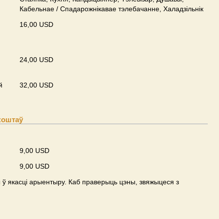
Кабельнае / Спадарожнiкавае тэлебачанне, Халадзільнік
16,00 USD
24,00 USD
й
32,00 USD
коштаў
9,00 USD
9,00 USD
ў якасці арыентыру. Каб праверыць цэны, звяжыцеся з