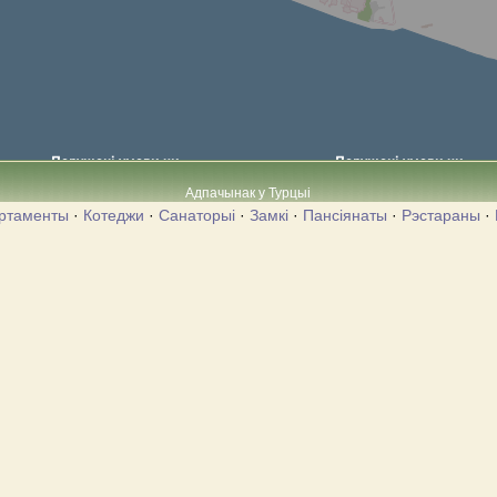
Адпачынак у Турцыі
ртаменты
·
Котеджи
·
Санаторыі
·
Замкі
·
Пансіянаты
·
Рэстараны
·