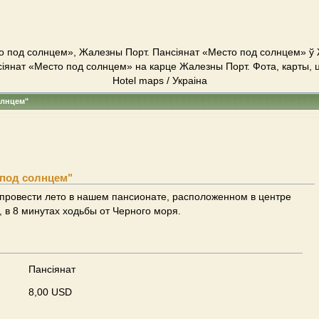
о под солнцем», Жалезны Порт. Пансіянат «Место под солнцем» ў
іянат «Место под солнцем» на карце Жалезны Порт. Фота, карты, 
Hotel maps / Украіна
олнцем"
 под солнцем"
провести лето в нашем пансионате, расположенном в центре
 в 8 минутах ходьбы от Черного моря.
Пансіянат
8,00 USD