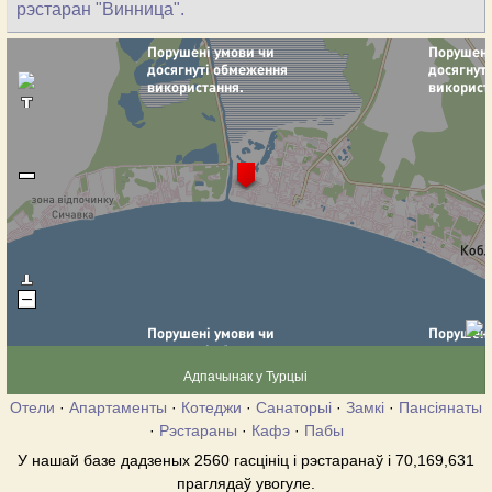
рэстаран "Винница".
Адпачынак у Турцыі
Отели
·
Апартаменты
·
Котеджи
·
Санаторыі
·
Замкі
·
Пансіянаты
·
Рэстараны
·
Кафэ
·
Пабы
У нашай базе дадзеных 2560 гасцініц і рэстаранаў і 70,169,631
праглядаў увогуле.