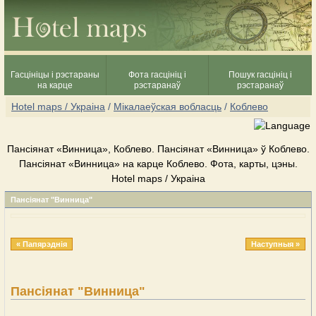
Гасцініцы і рэстараны
Фота гасцініц і
Пошук гасцініц і
на карце
рэстаранаў
рэстаранаў
Hotel maps / Украіна
/
Мікалаеўская вобласць
/
Коблево
Пансіянат «Винница», Коблево. Пансіянат «Винница» ў Коблево.
Пансіянат «Винница» на карце Коблево. Фота, карты, цэны.
Hotel maps / Украіна
Пансіянат "Винница"
« Папярэднія
Наступныя »
Пансіянат "Винница"