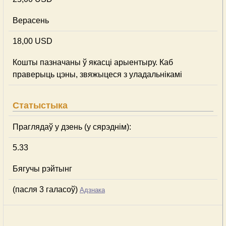
Верасень
18,00 USD
Кошты пазначаны ў якасці арыентыру. Каб
праверыць цэны, звяжыцеся з уладальнікамі
Статыстыка
Праглядаў у дзень (у сярэднім):
5.33
Бягучы рэйтынг
(пасля 3 галасоў)
Адзнака