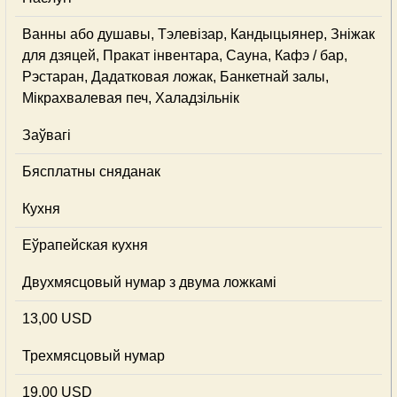
Ванны або душавы, Тэлевізар, Кандыцыянер, Зніжак
для дзяцей, Пракат інвентара, Сауна, Кафэ / бар,
Рэстаран, Дадатковая ложак, Банкетнай залы,
Мікрахвалевая печ, Халадзільнік
Заўвагі
Бясплатны сняданак
Кухня
Еўрапейская кухня
Двухмясцовый нумар з двума ложкамі
13,00 USD
Трехмясцовый нумар
19,00 USD