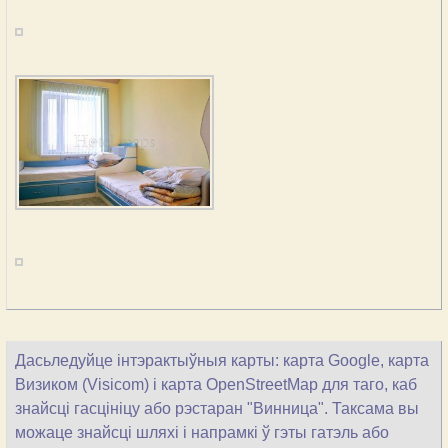
Дасьледуйце інтэрактыўныя карты: карта Google, карта
Визиком (Visicom) і карта OpenStreetMap для таго, каб
знайсці гасцініцу або рэстаран "Винница". Таксама вы
можаце знайсці шляхі і напрамкі ў гэты гатэль або