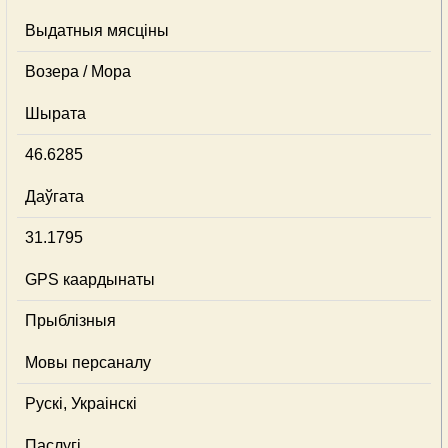
Выдатныя мясціны
Возера / Мора
Шырата
46.6285
Даўгата
31.1795
GPS каардынаты
Прыблізныя
Мовы персаналу
Рускі, Украінскі
Паслугі