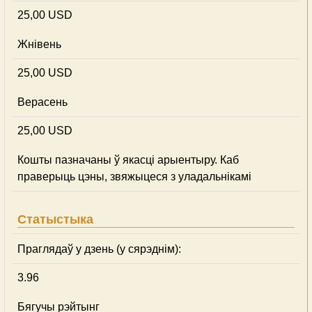
25,00 USD
Жнівень
25,00 USD
Верасень
25,00 USD
Кошты пазначаны ў якасці арыентыру. Каб
праверыць цэны, звяжыцеся з уладальнікамі
Статыстыка
Праглядаў у дзень (у сярэднім):
3.96
Бягучы рэйтынг