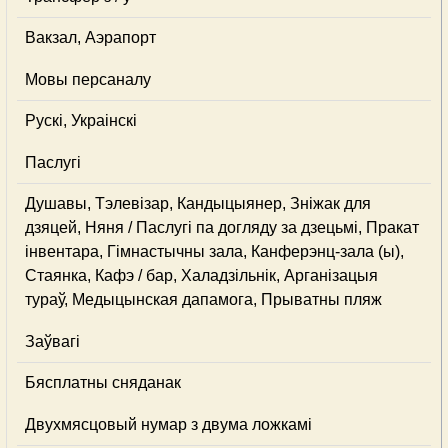
Вакзал, Аэрапорт
Мовы персаналу
Рускі, Украінскі
Паслугі
Душавы, Тэлевізар, Кандыцыянер, Зніжак для
дзяцей, Няня / Паслугі па догляду за дзецьмі, Пракат
інвентара, Гімнастычны зала, Канферэнц-зала (ы),
Стаянка, Кафэ / бар, Халадзільнік, Арганізацыя
тураў, Медыцынская дапамога, Прыватны пляж
Заўвагі
Бясплатны сняданак
Двухмясцовый нумар з двума ложкамі