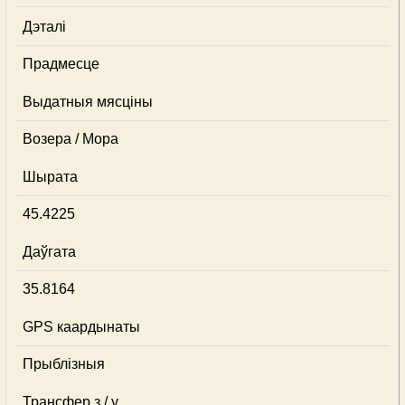
Дэталі
Прадмесце
Выдатныя мясціны
Возера / Мора
Шырата
45.4225
Даўгата
35.8164
GPS каардынаты
Прыблізныя
Трансфер з / у