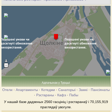
Адпачынак у Турцыі
Отели
·
Апартаменты
·
Котеджи
·
Санаторыі
·
Замкі
·
Пансіянаты
·
Рэстараны
·
Кафэ
·
Пабы
У нашай базе дадзеных 2560 гасцініц і рэстаранаў і 70,155,919
праглядаў увогуле.