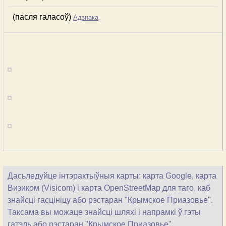
(пасля галасоў)
Адзнака
Дасьледуйце інтэрактыўныя карты: карта Google, карта
Визиком (Visicom) і карта OpenStreetMap для таго, каб
знайсці гасцініцу або рэстаран "Крымское Приазовье".
Таксама вы можаце знайсці шляхі і напрамкі ў гэты
гатэль або рэстаран "Крымское Приазовье".