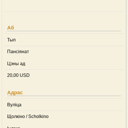
Аб
Тып
Пансіянат
Цэны ад
20,00 USD
Адрас
Вуліца
Щолкіно / Scholkino