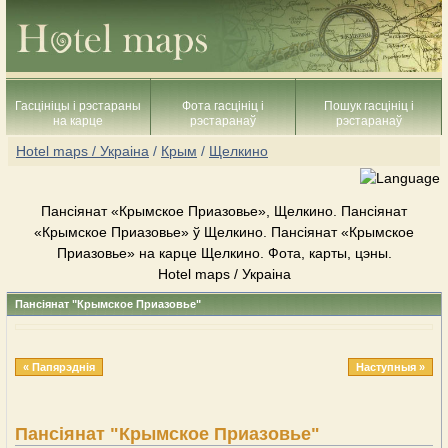
Гасцініцы і рэстараны
Фота гасцініц і
Пошук гасцініц і
на карце
рэстаранаў
рэстаранаў
Hotel maps / Украіна
/
Крым
/
Щелкино
Пансіянат «Крымское Приазовье», Щелкино. Пансіянат
«Крымское Приазовье» ў Щелкино. Пансіянат «Крымское
Приазовье» на карце Щелкино. Фота, карты, цэны.
Hotel maps / Украіна
Пансіянат "Крымское Приазовье"
« Папярэднія
Наступныя »
Пансіянат "Крымское Приазовье"