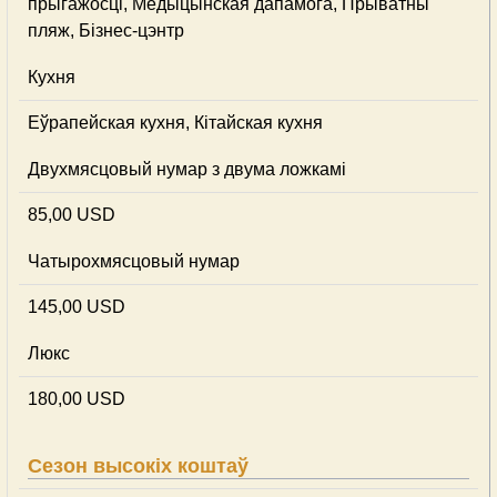
прыгажосці, Медыцынская дапамога, Прыватны
пляж, Бізнес-цэнтр
Кухня
Еўрапейская кухня, Кітайская кухня
Двухмясцовый нумар з двума ложкамі
85,00 USD
Чатырохмясцовый нумар
145,00 USD
Люкс
180,00 USD
Сезон высокіх коштаў