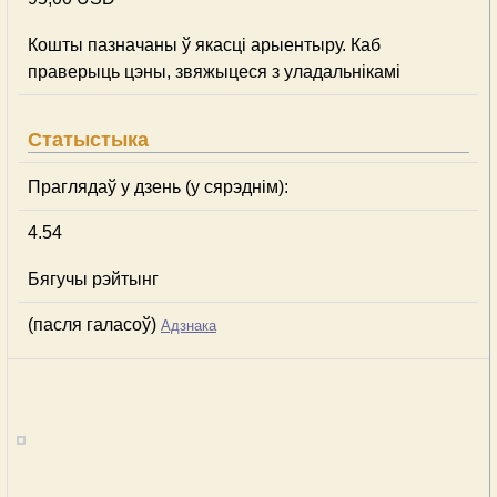
Кошты пазначаны ў якасці арыентыру. Каб
праверыць цэны, звяжыцеся з уладальнікамі
Статыстыка
Праглядаў у дзень (у сярэднім):
4.54
Бягучы рэйтынг
(пасля галасоў)
Адзнака