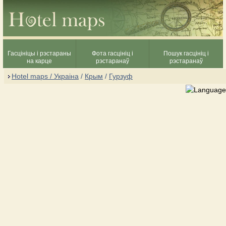
Гасцініцы і рэстараны
Фота гасцініц і
Пошук гасцініц і
на карце
рэстаранаў
рэстаранаў
Hotel maps / Украіна
/
Крым
/
Гурзуф