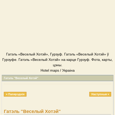
Гатэль «Веселый Хотэй», Гурзуф. Гатэль «Веселый Хотэй» ў
Гурзуфе. Гатэль «Веселый Хотэй» на карце Гурзуф. Фота, карты,
цэны.
Hotel maps / Украіна
Гатэль "Веселый Хотэй"
« Папярэднія
Наступныя »
Гатэль "Веселый Хотэй"