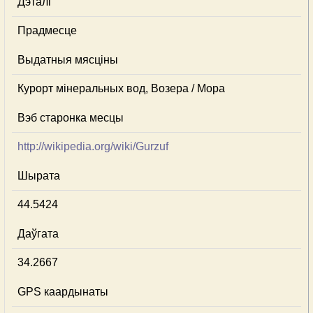
Дэталі
Прадмесце
Выдатныя мясціны
Курорт мінеральных вод, Возера / Мора
Вэб старонка месцы
http://wikipedia.org/wiki/Gurzuf
Шырата
44.5424
Даўгата
34.2667
GPS каардынаты