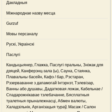
Дакладныя
Міжнароднае назву месца
Gurzuf
Мовы персаналу
Рускі, Украінскі
Паслугі
Кандыцыянер, Глажка, Паслугі пральны, Зніжак для
дзяцей, Канферэнц-зала (ы), Сауна, Стаянка,
Плавальны басейн, Кафэ / бар, Рэстаран,
Рэзерваванне з дапамогай Інтэрнэт, Тэлевізар,
Ванны або душавы, Дадатковая ложак, Кабельнае /
Спадарожнiкавае тэлебачанне, Бясплатныя
туалетныя прыналежнасці, Абмен валюты,
Халадзільнік, Арганізацыя тураў, Масаж / Салон