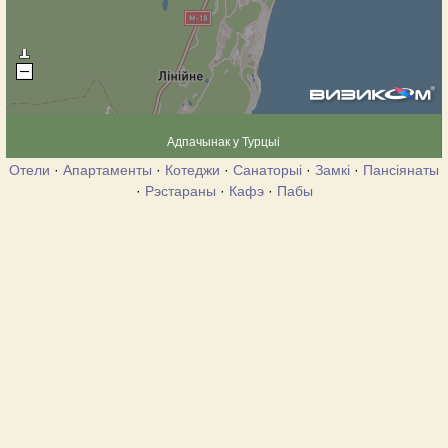
Адпачынак у Турцыі
Отели
·
Апартаменты
·
Котеджи
·
Санаторыі
·
Замкі
·
Пансіянаты
·
Рэстараны
·
Кафэ
·
Пабы