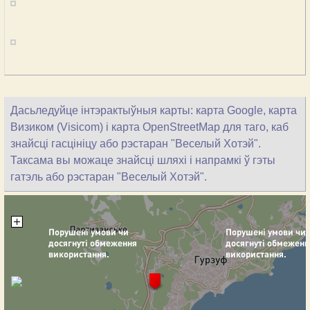
Дасьледуйце інтэрактыўныя карты: карта Google, карта
Визиком (Visicom) і карта OpenStreetMap для таго, каб
знайсці гасцініцу або рэстаран "Веселый Хотэй".
Таксама вы можаце знайсці шляхі і напрамкі ў гэты
гатэль або рэстаран "Веселый Хотэй".